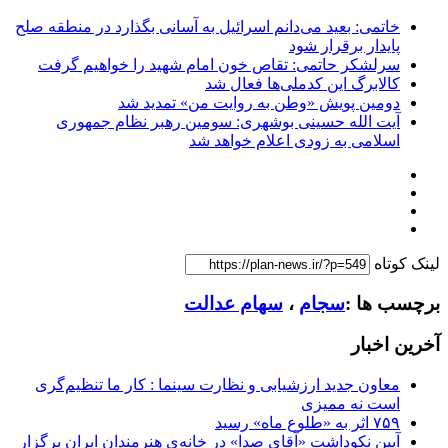
خاتمی: بعید می‌دانم اسرائیل به آسانی بگذارد در منطقه صلح
پایدار برقرار شود
سرلشکر حاتمی: تقاص خون امام شهید را خواهیم گرفت
کالابرگ این کدملی‌ها فعال شد
دومین پویش «وطن به روایت من» تمدید شد
آیت الله حسینی بوشهری: سومین رهبر نظام جمهوری
اسلامی به زودی اعلام خواهد شد
لینک کوتاه
برچسب ها :
سجام
،
سهام عدالت
آخرین اخبار
معاون جدید ارزشیابی و نظارت سینما : کار ما تنظیم‌گری
است نه ممیزی
۷۵۹ اثر به «طلوع ماه» رسید
آیین نکوداشت «آقای صدا» در خانه‌ی هنرمندان ایران برگزار