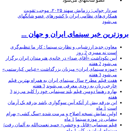
سردار جوانی: رزمایش سهند ۲۰۲۵، موجب تقویت
همکاری‌های نظامی ایران با کشور‌های عضو شانگهای
می‌شود
بروزترین خبر سینمای ایران و جهان ...
معاون جدید ارزشیابی و نظارت سینما : کار ما تنظیم‌گری
است نه ممیزی
2 روز
آیین نکوداشت «آقای صدا» در خانه‌ی هنرمندان ایران برگزار
می‌شود
2 هفته
«موزه سینمای ایران» میزبان بزرگداشت «عباس کیارستمی»
می‌شود
3 هفته
هفت فیلم مطرح سال سینمای ایران به همراه بهترین فیلم
خارجی‌زبان به زودی معرفی می‌شوند
3 هفته
بهاره رهنما دومین فیلم بلند سینمایی خود را کلید می‌زند
3
هفته
این بدرقه بیش از آنکه آیین سوگواری باشد بدرقه یک آرمان
است
1 ماه
اولین نمایش نسخه اصلاح و مرمت شده «سگ کشی» بهرام
بیضایی در موزه سینما
1 ماه
فیلم سینمایی«قاتل و وحشیِ» حمید نعمت‌الله به آلمان رفت/
سینمای ایران در کلن
1 ماه