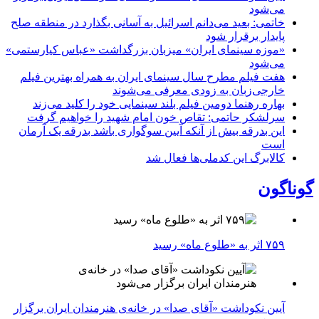
می‌شود
خاتمی: بعید می‌دانم اسرائیل به آسانی بگذارد در منطقه صلح
پایدار برقرار شود
«موزه سینمای ایران» میزبان بزرگداشت «عباس کیارستمی»
می‌شود
هفت فیلم مطرح سال سینمای ایران به همراه بهترین فیلم
خارجی‌زبان به زودی معرفی می‌شوند
بهاره رهنما دومین فیلم بلند سینمایی خود را کلید می‌زند
سرلشکر حاتمی: تقاص خون امام شهید را خواهیم گرفت
این بدرقه بیش از آنکه آیین سوگواری باشد بدرقه یک آرمان
است
کالابرگ این کدملی‌ها فعال شد
گوناگون
۷۵۹ اثر به «طلوع ماه» رسید
آیین نکوداشت «آقای صدا» در خانه‌ی هنرمندان ایران برگزار