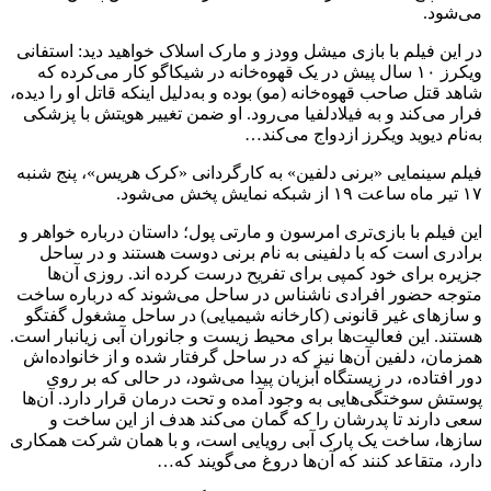
می‌شود.
در این فیلم با بازی میشل وودز و مارک اسلاک خواهید دید: استفانی
ویکرز ۱۰ سال پیش در یک قهوه‌خانه در شیکاگو کار می‌کرده که
شاهد قتل صاحب قهوه‌خانه (مو) بوده و به‌دلیل اینکه قاتل او را دیده،
فرار می‌کند و به فیلادلفیا می‌رود. او ضمن تغییر هویتش با پزشکی
به‌نام دیوید ویکرز ازدواج می‌کند…
فیلم سینمایی «برنی دلفین» به کارگردانی «کرک هریس»، پنج شنبه
۱۷ تیر ماه ساعت ۱۹ از شبکه نمایش پخش می‌شود.
این فیلم با بازی‌تری امرسون و مارتی پول؛ داستان درباره خواهر و
برادری است که با دلفینی به نام برنی دوست هستند و در ساحل
جزیره برای خود کمپی برای تفریح درست کرده اند. روزی آن‌ها
متوجه حضور افرادی ناشناس در ساحل می‌شوند که درباره ساخت
و سازهای غیر قانونی (کارخانه شیمیایی) در ساحل مشغول گفتگو
هستند. این فعالیت‌ها برای محیط زیست و جانوران آبی زیانبار است.
همزمان، دلفین آن‌ها نیز که در ساحل گرفتار شده و از خانواده‌اش
دور افتاده، در زیستگاه آبزیان پیدا می‌شود، در حالی که بر روی
پوستش سوختگی‌هایی به وجود آمده و تحت درمان قرار دارد. آن‌ها
سعی دارند تا پدرشان را که گمان می‌کند هدف از این ساخت و
سازها، ساخت یک پارک آبی رویایی است، و با همان شرکت همکاری
دارد، متقاعد کنند که آن‌ها دروغ می‌گویند که…