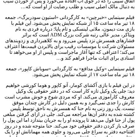
اتفاق سیبی را که در جوی آب افتاده می‌خورد و پس از خوردن سیب
به دنبال مالک اصلی سیب و طلب رضایت از او است که…
فیلم سینمایی «خبرچین» به کارگردانی «استیون سودربرگ»، جمعه
۱۸ تیر ماه ساعت ۱۵ از شبکه نمایش پخش می‌شود. این فیلم با
بازی مت دیمون، ملانی لینسکی و تام پاپا؛ درباره فردی به نام
ویتاکر، مدیر عالی رتبه شرکت بزرگ ADM است که براثر
فشارهای همسرش نزد پلیس می‌رود و به کلاهبرداری و زدوبندهای
مسئولان شرکت با موسسات رقیب برای بالابردن قیمت‌ها اعتراف
می‌کند؛ اعترافی که تنها آغاز ماجراست و پلیس از او می‌خواهد تا
اسنادی برای اثبات ماجرا فراهم کند و…
فیلم سینمایی «وکیل مدافع» به کارگردانی «سوباش کاپور»، جمعه
۱۸ تیر ماه ساعت ۱۷ از شبکه نمایش پخش می‌شود.
در این فیلم با بازی آکشای کومار، آنو کاپور و هوما کورشی خواهیم
دید: جلی یک وکیل تازه کار است که در دفتر حقوقی یک وکیل
معروف کارآموزی می‌کند. او که مردی شوخ و خوش مشرب است
کارش را جدی نمی‌گیرد و به همین دلیل در کارش چندان موفق
نیست. یک روز زنی به نام حنا که همسرش به ناحق توسط پلیس
کشته شده به دفتر آن‌ها مراجعه می‌کند. جلی در ازای گرفتن مبلغی
پول از حنا قول می‌دهد تا پرونده او را به جریان بیندازد اما این پول را
صرف باز کردن دفتر حقوقی خود می‌کند. حنا متوجه شده و در روز
افتتاحیه دفتر به سراغ جلی می‌رود و جلوی همه مهمانانش او را یک