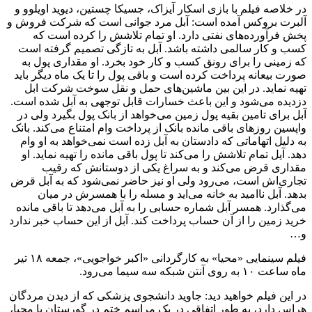
در خلاصه فیلم با بازی اسکار آیزاک، جسیکا چستین، دیوید اویلوو و
آلبرت بروکس آمده است: آبل مرد جوانی است که شرکت فروش و
پخش فرآورده‌های نفتی دارد. او تمام تلاشش را کرده است که
کسب و کار سالمی داشته باشد. آبل به تازگی تصمیم گرفته است
که زمینی را برای رونق کسب و کار خود بخرد. او مقداری پول به
صورت بیعانه پرداخت کرده است و باقی پول را تا یک ماه دیگر باید
تهیه نماید. در این بین ماشین‌های حمل و نقل سوخت شرکت ابل
دزدیده می‌شود و این باعث خسارات قابل توجهی به آبل شده است.
آبل برای تامین بقیه پول زمین می‌خواهد از بانک پول بگیرد ولی در
واپسین روزهای باقی مانده بانک از پرداخت وام امتناع می‌کند. بانک
به دلیل اتهاماتی که دادستان به آبل زده است نمی‌خواهد به او وام
دهد. آیل تمام تلاشش را می‌کند تا پول باقی مانده را تهیه نماید. او
مقداری قرض می‌کند و به سراغ یکی از دوستانش که رقیب
تجاری‌اش است، می‌رود ولی او نیز حاضر نمی‌شود که به آبل قرض
بدهد. آبل ناامید به خانه می‌اید و مسله را با همسرش در میان
می‌گذارد. همسر آبل شماره حسابی را به آبل می‌دهد تا باقی مانده
خرید زمین را از آن حساب پرداخت کند. آبل از این حساب خبر ندارد
و…
فیلم سینمایی «محیا» به کارگردانی «اکبر خواجویی»، جمعه ۱۸ تیر
ماه ساعت ۱۰ به روی آنتن شبکه سه سیما می‌رود.
در این فیلم خواهید دید: جاوید دانشجوی پزشکی که از دیدن مردگان
هراس دارد، به طور اتفاقی در یک مراسم ختم در گورستان با محیا،