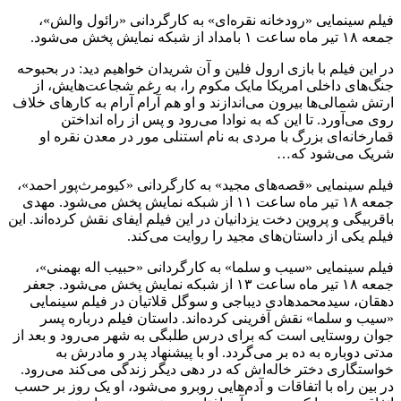
فیلم سینمایی «رودخانه نقره‌ای» به کارگردانی «رائول والش»،
جمعه ۱۸ تیر ماه ساعت ۱ بامداد از شبکه نمایش پخش می‌شود.
در این فیلم با بازی ارول فلین و آن شریدان خواهیم دید: در بحبوحه
جنگ‌های داخلی امریکا مایک مکوم را، به رغم شجاعت‌هایش، از
ارتش شمالی‌ها بیرون می‌اندازند و او هم آرام آرام به کارهای خلاف
روی می‌آورد. تا این که به نوادا می‌رود و پس از راه انداختن
قمارخانه‌ای بزرگ با مردی به نام استنلی مور در معدن نقره او
شریک می‌شود که…
فیلم سینمایی «قصه‌های مجید» به کارگردانی «کیومرث‌پور احمد»،
جمعه ۱۸ تیر ماه ساعت ۱۱ از شبکه نمایش پخش می‌شود. مهدی
باقربیگی و پروین دخت یزدانیان در این فیلم ایفای نقش کرده‌اند. این
فیلم یکی از داستان‌های مجید را روایت می‌کند.
فیلم سینمایی «سیب و سلما» به کارگردانی «حبیب اله بهمنی»،
جمعه ۱۸ تیر ماه ساعت ۱۳ از شبکه نمایش پخش می‌شود. جعفر
دهقان، سیدمحمدهادی دیباجی و سوگل قلاتیان در فیلم سینمایی
«سیب و سلما» نقش آفرینی کرده‌اند. داستان فیلم درباره پسر
جوان روستایی است که برای درس طلبگی به شهر می‌رود و بعد از
مدتی دوباره به ده بر می‌گردد. او با پیشنهاد پدر و مادرش به
خواستگاری دختر خاله‌اش که در دهی دیگر زندگی می‌کند می‌رود.
در بین راه با اتفاقات و آدم‌هایی روبرو می‌شود، او یک روز بر حسب