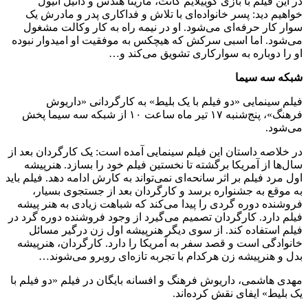
در این فیلم با بازی گوییلایم کانت، مارینا هندس و دانیل آتیول
خواهیم دید: پسر خانواده‌ای با تلاش و فداکاری پدر و مادرش یک
سوار کار حرفه‌ای می‌شود. او در نیمه راه به کار وکالت مشغول
می‌شود. اما اسبی سرکش که هیچکس به موفقیت او امیدوار نبوده
او را دوباره به سوارکاری تشویق می‌کند و…
شبکه سه سیما
فیلم سینمایی «دو فیلم با یک بلیط» به کارگردانی «داریوش
فرهنگ»، پنج‌شنبه ۱۷ تیر ماه ساعت ۱۰ از شبکه سه سیما پخش
می‌شود.
در خلاصه داستان این فیلم سینمایی آمده است: یک کارگردان بعد از
سال‌ها از آمریکا برگشته تا نخستین فیلم خود را بسازد. هنرپیشه
اول مرد فیلم بر اثر سانحه‌ای نمی‌تواند به کارش ادامه دهد. فیلم باید
به موقع به جشنواره برسد و کارگردان بعد از جستجوی بسیار،
فروشنده دوره گردی را پیدا می‌کند که شباهت زیادی به هنر پیشه
فیلم دارد. کارگردان تصمیم می‌گیرد از وجود فروشنده دوره گرد در
فیلم استفاده کند. از سوی دیگر هنرپیشه اول زن درگیر مسائل
خانوادگی است و قصد سفر به آمریکا را دارد. کارگردان، هنرپیشه
بدل و هنرپیشه زن هرکدام با تجربه تازه‌ای روبرو می‌شوند…
مهدی هاشمی، داریوش فرهنگ و افسانه بایگان در فیلم «دو فیلم با
یک بلیط» ایفای نقش کرده‌اند.