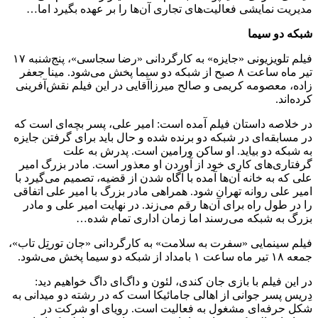
مدیریت نمایشی فعالیت‌های تجاری آن‌ها را بر عهده بگیرد اما…
شبکه دو سیما
فیلم تلویزیونی «جایزه» به کارگردانی «رضا سجاسی»، پنج‌شنبه ۱۷
تیر ماه ساعت ۸ صبح از شبکه دو سیما پخش می‌شود. مینا جعفر
زاده، معصومه کریمی و صالح میرزاآقایی در این فیلم نقش‌آفرینی
کرده‌اند.
در خلاصه داستان فیلم آمده است: امیر علی، پسر بچه‌ای است که
در مسابقه‌ای در شبکه دو برنده شده و حال باید برای گرفتن جایزه
به شبکه دو بیاید. او ساکن ورامین است. پدرش به علت
گرفتاری‌های کاری خود از آوردن او معذور است. مادر بزرگ امیر
علی که به خانه آن‌ها آمده با آگاه شدن از قضیه، تصمیم می‌گیرد با
امیر علی روانه تهران شود. همراهی مادر بزرگ با امیر علی اتفاقی
را در طول راه برای آن‌ها رقم می‌زند. در نهایت امیر علی و مادر
بزرگ به شبکه می‌رسند اما زمان اداری تمام شده…
فیلم سینمایی «سفرت به سلامت» به کارگردانی «جان تورتِل تاب»،
جمعه ۱۸ تیر ماه ساعت ۱ بامداد از شبکه دو سیما پخش می‌شود.
در این فیلم با بازی جان کندی، لئون و داگ‌ای داگ خواهیم دید:
دِریس پسر جوانی از اهالی جامائیکا است که در رشته دو میدانی به
شکل حرفه‌ای مشغول به فعالیت است. رویای او شرکت در