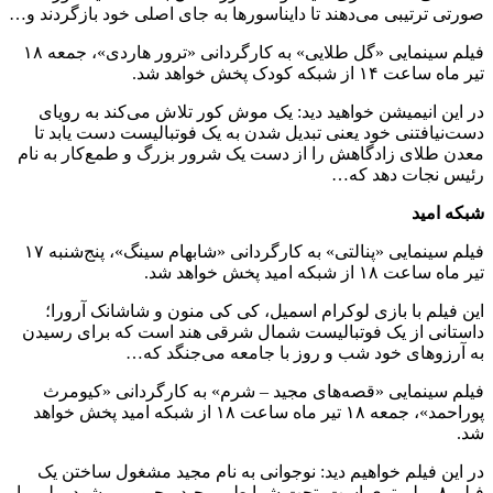
صورتی ترتیبی می‌دهند تا دایناسورها به جای اصلی خود بازگردند و…
فیلم سینمایی «گل طلایی» به کارگردانی «ترور هاردی»، جمعه ۱۸
تیر ماه ساعت ۱۴ از شبکه کودک پخش خواهد شد.
در این انیمیشن خواهید دید: یک موش کور تلاش می‌کند به رویای
دست‌نیافتنی خود یعنی تبدیل شدن به یک فوتبالیست دست یابد تا
معدن طلای زادگاهش را از دست یک شرور بزرگ و طمع‌کار به نام
رئیس نجات دهد که…
شبکه امید
فیلم سینمایی «پنالتی» به کارگردانی «شابهام سینگ»، پنج‌شنبه ۱۷
تیر ماه ساعت ۱۸ از شبکه امید پخش خواهد شد.
این فیلم با بازی لوکرام اسمیل، کی کی منون و شاشانک آرورا؛
داستانی از یک فوتبالیست شمال شرقی هند است که برای رسیدن
به آرزوهای خود شب و روز با جامعه می‌جنگد که…
فیلم سینمایی «قصه‌های مجید – شرم» به کارگردانی «کیومرث
پوراحمد»، جمعه ۱۸ تیر ماه ساعت ۱۸ از شبکه امید پخش خواهد
شد.
در این فیلم خواهیم دید: نوجوانی به نام مجید مشغول ساختن یک
فیلم ۸ میلیمتری است. تحت شرایطی مجید مجبور می‌شود پولی را