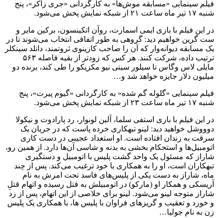
فیلم سینمایی «مسابقه موش‌ها» به کارگردانی «جری زاکر»، پنج
شنبه ۱۷ تیر ماه ساعت ۲۱ از شبکه نمایش پخش می‌شود.
در این فیلم با بازی ایمی اسمارت، روآن اتکینسون، برکین مایر و
ست گرین خواهیم دید: گروهی به طور اتفاقی انتخاب می‌شوند تا در
یک مسابقه دیوانه‌وار که آن را صاحب کازینوی ثروتمند، دانلد سینکلر
ترتیب داده، شرکت کنند. هر کس که زودتر از بقیه فاصله ۵۶۳
مایلی لاس وگاس تا سیلور سیتی نیو مکزیکو را طی کند، برنده دو
میلیون دلار جایزه خواهد شد و…
فیلم سینمایی «گلوله گم شده» به کارگردانی «گیوم پیرت»، پنج
شنبه ۱۷ تیر ماه ساعت ۲۳ از شبکه نمایش پخش می‌شود.
در این فیلم با بازی استفی سلما، آلبن لونوار، رد پارادوت و نیکولا
دوووشل خواهید دید: لینو تبهکاری خرده پاست که در جریان یک
سرقت به زندان افتاده است. او استعداد عجیبی در دست کاری
اتومبیل‌ها و استحکام بخشی به بدنه و شاسی آن‌ها دارد. از همین رو،
شاراز که مسئول یک واحد گشت پلیس با اتومبیل و دستگیری
تبهکاران است، او را به همکاری با خود ترغیب می‌کند. پس از چند
ماه، شاراز به دست یکی از پلیس‌های فاسد تحت امرش به نام
آریسکی و همکار او (مارکو) در اتومبیلش به قتل رسیده و اتهام قتلِ
شاراز متوجه لینو می‌شود. لینو برای خلاصی از این اتهام، پس از زد
و خورد و تعقیب و گریزهای فراوان با پلیس ها، با همکاری یک پلیس
زن به نام جولیا…