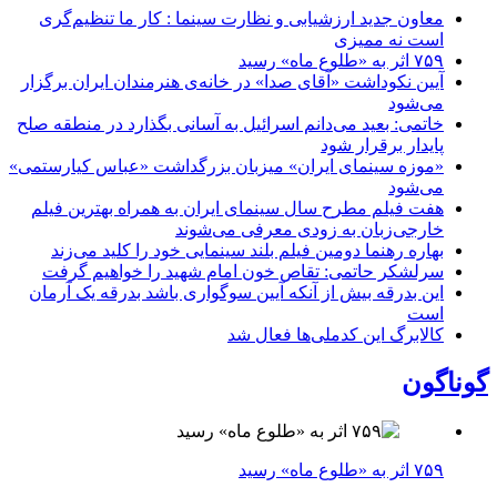
معاون جدید ارزشیابی و نظارت سینما : کار ما تنظیم‌گری
است نه ممیزی
۷۵۹ اثر به «طلوع ماه» رسید
آیین نکوداشت «آقای صدا» در خانه‌ی هنرمندان ایران برگزار
می‌شود
خاتمی: بعید می‌دانم اسرائیل به آسانی بگذارد در منطقه صلح
پایدار برقرار شود
«موزه سینمای ایران» میزبان بزرگداشت «عباس کیارستمی»
می‌شود
هفت فیلم مطرح سال سینمای ایران به همراه بهترین فیلم
خارجی‌زبان به زودی معرفی می‌شوند
بهاره رهنما دومین فیلم بلند سینمایی خود را کلید می‌زند
سرلشکر حاتمی: تقاص خون امام شهید را خواهیم گرفت
این بدرقه بیش از آنکه آیین سوگواری باشد بدرقه یک آرمان
است
کالابرگ این کدملی‌ها فعال شد
گوناگون
۷۵۹ اثر به «طلوع ماه» رسید