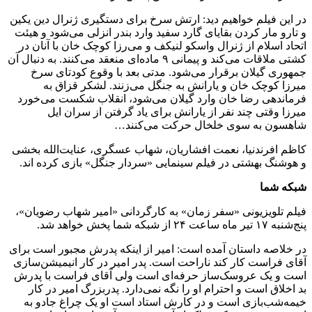
در این فیلم خواهیم دید: ارتش سرخ برای دستگیری ژنرال دین یکین
و تارو مار کردن بقایای گارد سفید وارد بندر انزلی می‌شود و هیئت
اتحاد اسلام از ژنرال واسکو لنیکف و می‌رزا کوچک خان با آنان در
کشتی ملاقات می‌کند و پیمانی ۹ ماده‌ای منعقد می‌کنند. به دنبال آن
جمهوری گیلان برقرار می‌شود. مدتی بعد با وقوع کودتای سرخ
میرزا کوچک خان و یارانش به جنگل می‌زنند. لشکر قزاق به
فرماندهی رضا خان وارد گیلان می‌شود، انقلاب شکست می‌خورد
میرزا وقتی چند نفر از یارانش برای یاد گرفتن از سران ایل
شاهسون به سوی خلخال حرکت می‌کنند…
کاظم افرندنیا، نعمت افشاریان، شهاب عسگری، عنایت‌الله بخشی
و هوشنگ بهشتی در فیلم سینمایی «سردار جنگل» بازی کرده اند.
شبکه شما
فیلم تلویزیونی «سفر زمان» به کارگردانی «امیر شهاب رضویان»،
پنج‌شنبه ۱۷ تیر ماه ساعت ۲۴ از شبکه شما پخش خواهد شد.
در خلاصه داستان آمده است: امیر از اینکه پدرش مجبور است برای
آقای فراست کار کند ناراحت است. پدر امیر در کار انیمیشن‌سازی
است و یک عروسک‌ساز حرفه‌ای است ولی آقای فراست با پدرش
بد اخلاق است و احترام او را نگه نمی‌دارد. پدربزرگ امیر در کار
خیمه‌شب‌بازی است و در کارش استاد است او یک چراغ جادو به