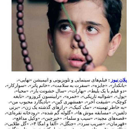
پلان نیوز
:
فیلم‌های سینمایی و تلویزیونی و انیمیشن «نهایی»،
«بانکدار»، «جایزه»، «سفرت به سلامت»، «خانم پاتر»، «سوارکار»،
«دو فیلم با یک بلیط»، «بهارات»، «سال خشونت بار»، «محیا»،
«پول»، «شوالیه تاریکی»، «خمره»، «رابینسون کروزو»، «نابغه
کوچک»، «شیفت آخر»، «همشهری کین»، «بادیگارد محبوب من»،
«به خاطر تهمینه»، «مک کنیک»، «رازهای گذشته یک زن»، «برنی
دلفین»، «مسابقه موش ها»، «گلوله گم شده»، «رودخانه نقره‌ای»،
«قصه‌های مجید»، «سیب و سلما»، «خبرچین»، «وکیل مدافع»،
«قهرمان»، «ضریب سرد»، «جنگل»، «آلفا و امگا ۴»، «گل طلایی»،