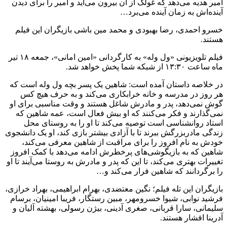
امیر هدیه می‌دهد که غولک از آن بیرون می‌آید و امیر را برای دیدن
آینده‌اش به زمان آینده می‌برد…
خسرو احمدی، رضا بهبودی و محمد مین باشی بازیگران این فیلم
هستند.
فیلم تلویزیونی «ول وله» به کارگردانی «امین امانی»، جمعه ۱۸ تیر
ماه ساعت ۱۳:۳۰ از شبکه شما پخش خواهد شد.
در خلاصه داستان آمده است: شاهین یک پسر بچه ول وله است که
هر روز در مدرسه و خانه خرابکاری می‌کند و به حرف هیچ کس
گوش نمی‌دهد، پدر و مادرش شاغل هستند و وقت مناسبی برای او
نمی‌گذارند و فکر می‌کنند که او بیش فعال است، عمه شاهین که
استاد روانشناسی است توصیه می‌کند تا او را به روستای محل
زندگی مادربزرگش ببرند تا با آزادی بیشتر بازی کند، او یک دانشجوی
خودش به نام افروز را برای مراقبت از شاهین معرفی می‌کند،
شاهین که به بازیگوشی‌های پرخطرش ادامه می‌دهد با کمک افروز
تغییرات بهتری می‌کند، تا این که پدر و مادرش به روستا می‌آیند تا او
را برگردانند که شاهین فرار می‌کند و…
بازیگران این تله فیلم؛ نگین معتضدی، بهرام ابراهیمی، بهراد خرازی،
فرشید نوابی، شیوا خسرومهر، مبین رستگار، فریبا امینیان، برسام
سلیمانی، سارا قربانی، صغری آدینی، بیژن رسولی، بهشته آلیان و
آدرینا افشار هستند.