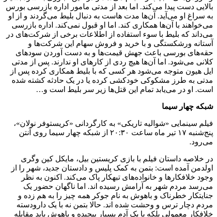
بالایی دست پیدا می‌کند. اما بعد از مدتی مامور اداره بازرسی بورس
به سراغ او می‌آید. آن‌ها مدت هاست به دنبال بلیط می‌گردند و از او
می‌خواهند با آن‌ها همکاری کند. اما او قبول نمی‌کند. اداره بازرسی
می‌داند که بلیط با سوء استفاده از اطلاعات برخی از شرکت‌های در
آستانه ورشکستگی و با خرید و فروش سهام این شرکت‌ها و
حقه‌های بورسی باعث جهش قیمت‌ها و به دست آوردن سودهای
کلانی می‌شود. اما آن‌ها هیچ ردی از کارهای او ندارند. پس از مدتی
ایل هیون متوجه می‌شود هر کسی که با بلیط همکاری کرده پس از
مدتی به طرز مشکوکی خودکشی کرده یا در یک حادثه کشته شده
است. او در می‌یابد تمام این قتل‌ها زیر سر بلیط است و…
شبکه چهار سیما
فیلم سینمایی «شوالیه تاریکی» به کارگردانی «کریستوفر نولان»،
پنج‌شنبه ۱۷ تیر ماه ساعت ۲۰:۳۰ از شبکه چهار سیما روی آنتن
می‌رود.
در خلاصه داستان فیلم با بازی کریستین بیل، مایکل کین وگری
اولدمن آمده است: بتمن به کمک پلیس و دادستان جدید، شهر را از
وجود خلافکارها و خانواده‌های تبهکار پاک می‌کند. اکنون به نظر
می‌رسد مردم شهر به آرامش رسیده اند. اما ناگهان حضور یک
جنایتکار خطرناک و باهوش به نام جوکر همه چیز را به هم زده و
مردم دچار ترس و وحشت شده اند. حالا بتمن نه با یک دارودسته
خلافکار معمولی بلکه با یک آدم بسیار پیچیده و باهوش باید مقابله