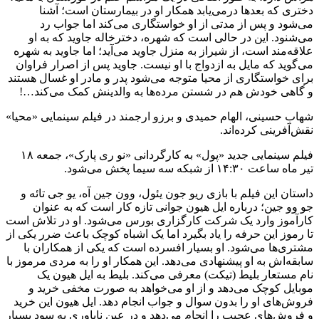
دختری که بعدها درمی‌یابد همکار او در بیمارستان است؛ آشنا
می‌شود و پس از مدتی از او خواستگاری می‌کند اما جواب رد
می‌شنود. این در حالی است که شهره، دخترخاله جاوید که به او
علاقه‌مند است، از شیراز به منزل جاوید می‌آید؛ اما جاوید به شهره
می‌گوید که مایل به ازدواج با او نیست. جاوید پس از اصرار فراوان
برای خواستگاری از محیا متوجه می‌شود پدر و مادر او غسال هستند
و گاهی خودش هم در شستن مرده‌ها به والدینش کمک می‌کند…!
شهاب حسینی، الهام حمیدی و برزو ارجمند در فیلم سینمایی «محیا»
نقش‌آفرینی کرده‌اند.
فیلم سینمایی جدید «پول» به کارگردانی «نو ری پارک»، جمعه ۱۸
تیر ماه ساعت ۱۴:۳۰ از شبکه سه سیما پخش می‌شود.
داستان این فیلم با بازی ریو جون یئول، وون جین آه، یو جی تائه و
جو وو جین؛ درباره ایل هیون جوانی تازه کار است که به عنوان
کارآموز وارد یک شرکت کارگزاری بورس می‌شود. او در تلاش است
تا رموز این حرفه را یاد بگیرد اما یک اشباه کوچک باعث ضرر یکی از
مشتری‌ها می‌شود. او بسیار افسرده است که یکی از همکاران با
سابقه‌اش به او پیشنهادی می‌دهد. این همکار او را به مردی مرموز با
نام مستعار بلیط (تیکت) معرفی می‌کند. بلیط به ایل هیون یک
موبایل کوچک می‌دهد و از او می‌خواهد به صورت مخفی خرید و
فروش‌های او را بدون سوال و جواب انجام دهد. ایل هیون این خرید
و فروش‌های عجیب را انجام می‌دهد و در عین ناباوری به سود بسیار