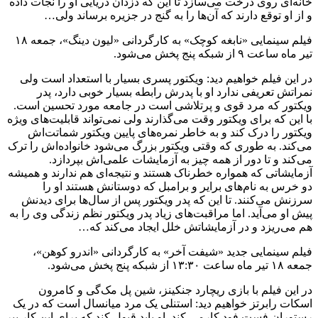
خانه‌ای روی درخت می‌سازد تا این که دزدان دریایی او را نجات داده
و از او توقع دارند که آن‌ها را به گنج در جزیره برساند ولی…
فیلم سینمایی «نابغه کوچک» به کارگردانی «لیون دینگ»، جمعه ۱۸
تیر ماه ساعت ۹ از شبکه پنج پخش می‌شود.
در این فیلم خواهیم دید: ویکتور پسری بسیار با استعداد است ولی
نمراتش تعریفی ندارد او با پدرش رابطه بسیار خوبی دارد، پدر
ویکتور که مرد قوی و پرتلاشی است در جامعه مورد تحسین است.
با این که برای ویکتور وقت می‌گذارند ولی نمی‌تواند قابلیت‌های ویژه
ویکتور را درک کند و به خاطر نمره‌های پایین ویکتور شماتت‌اش
می‌کند. به طوری که وقتی ویکتور بزرگ می‌شود خانواده‌اش را ترک
می‌کند و تا دور از همه چیز به آزمایشات علمی‌اش بپردازد.
آزمایشاتی که همواره خطرناک هستند و نتیجه‌ای هم ندارند و همیشه
دو خرس به نام‌های برایر و برامبل که دوستانش هستند او را
سرزنش می‌کنند. تا این که پدر ویکتور پس از سال‌ها برای دیدنش
پیش او می‌آید. اما مراقبت‌های زیاد پدر ویکتور نظم زندگی وی را به
هم می‌ریزد و در آزمایشاتش خلل ایجاد می‌کند که…
فیلم سینمایی جدید «شیفت آخر» به کارگردانی «اندرو کوهن»،
جمعه ۱۸ تیر ماه ساعت ۱۳:۳۰ از شبکه پنج پخش می‌شود.
در این فیلم با بازی ریچارد جنکینز، شین پل مک‌گی و کامرون
اسکات رابرتز خواهیم دید: استنلی یک مرد میانسال است که در یک
رستوران فست فود کارمی کند. او باید قبول کند که برای این کار پیر