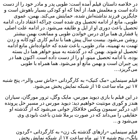
در خلاصه داستان فیلم آمده است: طوبی پدر و مادر خود را از دست
داده است و معلمش هما، از آنجا که او کودکی بسیار باهوش است و
جایگزین فرزند نداشته‌اش شده، حمایتش می‌کند. بهمن، عموی
طوبی، مانع از ادامه تحصیل وی شده است چراکه اعتقاد دارد، ادامه
تحصیل باعث دوری او از ایل و طایفه می‌شود. در ادامه علت اصلی
پا فشاری هما برای درس خواندن طوبی و ممانعت بهمن بیشتر
روشن می‌شود. بیست سال پیش هما با ندانم کاری کودکانه و زدن
تهمت به تهمینه، مادر طوبی، باعث شده که خانواده‌اش مانع ادامه
تحصیل او شوند. بهمن که در گذشته به مینو خواهر هما دل بسته
بوده، با ادامه تحصیل مینو، او را از دست داده است. اکنون هما در
پی جبران است و بهمن مانع او می‌شود. هما همراه با طوبی
می‌گریزد…
فیلم سینمایی «مک کنیک» به کارگردانی «جاش سی والر»، پنج شنبه
۱۷ تیر ماه ساعت ۱۵ از شبکه نمایش پخش می‌شود.
در این فیلم با بازی دیوید مورس، مایک وگل، ترور مورگان، سیاران
هندز و کوری مونتیت خواهیم دید: دیوید مورس در مسیر حل پرونده
ای، درگیر سیمون ویکس خلافکار جوانی می‌شود که از گذشته او
حقایقی را می‌داند که در صورت برملا شدن باعث نابودی وی
می‌شود و…
فیلم سینمایی «رازهای گذشته یک زن» به کارگردانی «گردون
یانگ»، پنج شنبه ۱۷ تیر ماه ساعت ۱۷ از شبکه نمایش پخش