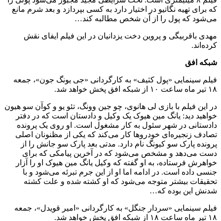
که برای تهیه نگاتیو در اختیار دارد به کسی بپردازد و بعد شرم مانع
می‌شود که پول را از آن شخص مطالبه کند…
مهدی باقربیگی و پروین دخت یزدانیان در این فیلم ایفای نقش
کرده‌اند.
شبکه افق
فیلم سینمایی «پول کثیف» به کارگردانی «جی یونگ جون»، جمعه
۱۸ تیر ماه ساعت ۱۰ از شبکه افق پخش خواهد شد.
در این فیلم با بازی لی هانوی، چو جین وونگ، تئو یو و کوآن سو هیون
خواهید دید: یانگ مین هیوک یک وکیل و دادستان است که در دفتر
دادستانی در شهر سئول به کار مشغول است. او روی یک پرونده
تصادف زنجیره‌ای خودروها کار می‌کند که یکی از مظنونان اصلی
پرونده پارک سو کیونگ نام دارد. مدتی بعد پارک سو جانش را از
دست می‌دهد و مشخص می‌شود که در آخرین پیامکی که برای
خواهرش فرستاده، به او گفته که وکیل یانگ مین هیوک او را آزار
جنسی داده است. در ادامه اما او از این جرم تبرئه می‌شود و با
تحقیقات بیشتر متوجه می‌شود که او کشته شده و علت کشته
شدنش این بوده که…
فیلم سینمایی «سردار جنگل» به کارگردانی «امیر قویدل»، جمعه
۱۸ تیر ماه ساعت ۱۸ از شبکه افق پخش خواهد شد.