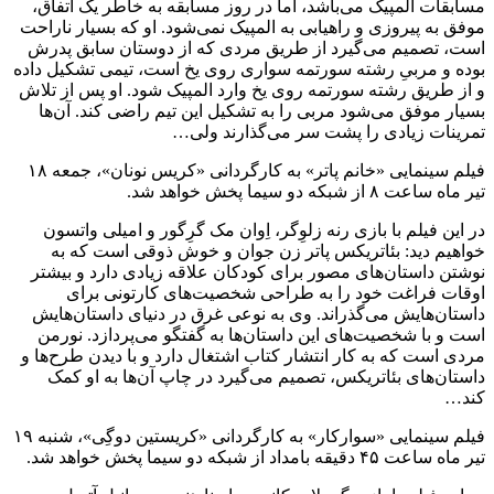
مسابقات المپیک می‌باشد، اما در روز مسابقه به خاطر یک اتفاق،
موفق به پیروزی و راهیابی به المپیک نمی‌شود. او که بسیار ناراحت
است، تصمیم می‌گیرد از طریق مردی که از دوستان سابق پدرش
بوده و مربیِ رشته سورتمه سواری روی یخ است، تیمی تشکیل داده
و از طریق رشته سورتمه روی یخ وارد المپیک شود. او پس از تلاش
بسیار موفق می‌شود مربی را به تشکیل این تیم راضی کند. آن‌ها
تمرینات زیادی را پشت سر می‌گذارند ولی…
فیلم سینمایی «خانم پاتر» به کارگردانی «کریس نونان»، جمعه ۱۸
تیر ماه ساعت ۸ از شبکه دو سیما پخش خواهد شد.
در این فیلم با بازی رنه زلوِگر، اِوان مک گرِگور و امیلی واتسون
خواهیم دید: بئاتریکس پاتر زن جوان و خوش ذوقی است که به
نوشتن داستان‌های مصور برای کودکان علاقه زیادی دارد و بیشتر
اوقات فراغت خود را به طراحی شخصیت‌های کارتونی برای
داستان‌هایش می‌گذراند. وی به نوعی غرق در دنیای داستان‌هایش
است و با شخصیت‌های این داستان‌ها به گفتگو می‌پردازد. نورمن
مردی است که به کار انتشار کتاب اشتغال دارد و با دیدن طرح‌ها و
داستان‌های بئاتریکس، تصمیم می‌گیرد در چاپ آن‌ها به او کمک
کند…
فیلم سینمایی «سوارکار» به کارگردانی «کریستین دوگِی»، شنبه ۱۹
تیر ماه ساعت ۴۵ دقیقه بامداد از شبکه دو سیما پخش خواهد شد.