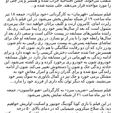
متقلب می‌خواند. جشن افتتاحیه خراب شده و همسر و پدر جلی او
را مورد مواخذه قرار می‌دهند. جلی متنبه شده و…
فیلم سینمایی «قهرمان» به کارگردانی «جود برانان»، جمعه ۱۸ تیر
ماه ساعت ۱۹ از شبکه نمایش پخش می‌شود. در این فیلم با بازی
رابرت امای، کامرون آرنت و کلیف برانان خواهید دید: جک پیرمردی
متمول است که بعد از سال‌ها پسر خود ری را پیدا می‌کند. ری یک
راننده ماشین‌های مسابقه در پیست خاکی است و سعی دارد بعد از
سال‌ها رابطه خود را با پدر از نو بسازد. در روز مسابقه او جک برای
تماشای مسابقه پسرش به پیست می‌رود. ری رقیبی به نام شون
ودرز دارد که آن دو رقابت تنگاتنگی با هم دارند. شون که از
همسرش جدا شده حضانت دخترش کریسی را به عهده دارد و برای
ادامه زندگی به قهرمانی در این مسابقه نیاز دارد. در طول مسابقه
خودروی شون به خودرو ری برخورد کرده و ری کشته می‌شود. این
حادثه زندگی جک و شون را دستخوش تغییر می‌کند. شون از ادامه
رانندگی منع شده و برای گذران زندگی و امرار معاش خود به
مشکل برمی خورد و جک نیز در کمال ناباوری به سوگ پسر خود
می‌نشیند. شون که دیگر توان نگه داری از فرزند خود را ندارد…
فیلم سینمایی «ضریب سرد» به کارگردانی «هیو جانسون»، جمعه
۱۸ تیر ماه ساعت ۲۱ از شبکه نمایش پخش می‌شود.
در این فیلم با بازی کوبا گودینگ جونیور و اسکیت اولریش خواهیم
دید: یک سلاح میکروبی شیمیایی که در دمای بالای ۵۰ درجه