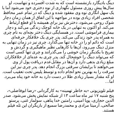
دینگ بادیگارد بازنشسته است که به شدت افسرده و تنهاست، او
سال‌ها پیش روزی مسئول نگهداری از نوه دختری خود می‌شود اما با
یک سهل انگاری نوه وی مفقود شده و دینگ که در تمام عمر محافظ
شخصی افراد زیادی بوده در مواجهه با این اتفاق از همان زمان دچار
شوک روحی می‌شود، دخترش نیز برای همیشه با او قطع ارتباط
می‌کند. او اکنون به تنهایی در یک خانه کوچک زندگی می‌کند و دچار
بیماری فراموشی است. در همسایگی دینگ دختر بچه‌ای به نام چری
به همراه پدر خود زندگی می‌کند. پدر چری یک خلافکار حرفه‌ای
است که دائم او را در خانه تنها می‌گذارد. چری نیز در زمان تنهایی به
منزل دینگ می‌رود، آن‌ها با کارهایی نظیر ماهیگیری و گردش و
تفریح با یکدیگر زمان خوشی را می‌گذرانند و چری تنها کسی است
که می‌تواند دینگ را خوشحال کند. پدر چری به عده‌ای از خلافکاران
مبلغ زیادی بدهی دارد و آن‌ها در مقابل‌عدم دریافت پول از وی
می‌خواهند تا برایشان سرقتی بزرگ انجام دهد. پدر چری نیز این
سرقت را به بهترین نحو انجام داده و توسط پلیس تحت تعقیب است.
او که مقدار بسیار زیادی طلا در دست دارد به خانه خود پناه می‌برد.
اما…
فیلم تلویزیونی «به خاطر تهمینه» به کارگردانی «رضا ابوفاضلی»،
پنج شنبه ۱۷ تیر ماه ساعت ۱۳ از شبکه نمایش پخش می‌شود. صدر
الدین حجازی، پویا امینی، رامتین خدا پناهی، سولماز غنی، پرستو
صالحی، آرمیتا مرادی و محمدرضا سمیع از بازیگران این تله فیلم
هستند.