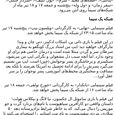
«پنالتی»، «قصه‌های مجید – شرم»، «پول کثیف»، «سردار جنگل»،
«سفر زمان» و «ول وله» پنج‌شنبه و جمعه ۱۷ و ۱۸ تیر ماه از
شبکه‌های سیما روی آنتن می‌رود.
شبکه یک سیما
فیلم سینمایی «نهایی» به کارگردانی «ویلسون ییپ»، پنج‌شنبه ۱۷ تیر
ماه ساعت ۲۳:۱۵ از شبکه یک سیما پخش خواهد شد.
در این فیلم با بازی دانی ین، اسکات ادکینز، دنی چان و وندا
مارگراف خواهید دید: ایپ من استاد بزرگ کونگفو به بیماری
سرطان سر و گردن مبتلا شده است و درمان خاصی هم برای او
وجود ندارد. اما آنچه سبب دل مشغولی و نگرانی ایپ من می‌شود،
سبکسری و پرخاشگری پسر نوجوانش (جین) است. ایپ من تصمیم
می‌گیرد پسرش را برای ادامۀ تحصیل به آمریکا بفرستد تا بلکه بعد
مسافت و سختگیری محیط‌های آموزشی، پسر نوجوان را بر سر
عقل آورد…
فیلم سینمایی «بانکدار» به کارگردانی «جورج نولفی»، جمعه ۱۸ تیر
ماه ساعت ۱۶ از شبکه یک سیما پخش خواهد شد.
این فیلم با بازی ساموئل ال جکسون، نیا لانگ و نیکلاس هولت؛
داستان واقعی دو کارآفرین سیاهپوست با نام‌های برنارد گرت و جو
موریس را دنبال می‌کند، که به خاطر شرایط نژادپرستانه دهه ۵۰
میلادی، مردی سفیدپوست به نام مت استاینر را استخدام می‌کنند تا