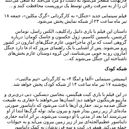
فارنهایت منفجر می‌شود به دست دو مرد می‌افتد که سعی می‌کنند
آن را از به سرقت رفتن توسط یک تروریست محافظت کنند و…
فیلم سینمایی جدید «جنگل» به کارگردانی «گرگ مکلین»، جمعه ۱۸
تیر ماه ساعت ۲۳ از شبکه نمایش پخش می‌شود.
داستان این فیلم با بازی دانیل رادکلیف، الکس راسل، توماس
کرشمن، یاسمین کاسیم، ژول جکسون و جاسک کومان؛ درباره
گروهی است که برای ماجراجویی عازم جنگل‌های آمازون در کشور
پرو می‌شوند. پس از آشنایی با یک راهنمای مروز که ادعا دارد جنگل
آمازون رو به خوبی می‌شناسد، این گروه دوستان عازم بخش‌های
ناشناخته این جنگل می‌شوند که…
شبکه کودک
انیمیشن سینمایی «آلفا و امگا ۴» به کارگردانی «تیم مالتبی»،
پنج‌شنبه ۱۷ تیر ماه ساعت ۱۴ از شبکه کودک پخش خواهد شد.
در این فیلم با بازی کیت هیگینس، بنجامین دیسکین، دبی دری‌بری و
مارییو هرینگتون خواهید دید: انسان‌ها می‌خواهند با حفاری به طبیعت
جنگل صدمه بزنند. حفاری آن‌ها باعث می‌شود که دایناسور صورتی
ماده‌ای از زیر زمین بیدار شود و بیرون بیاید. توله گرگ‌ها ابتدا از او
می‌ترسند اما بعد از مدتی با او دوست می‌شوند. بر اثر ادامه حفاری
دایناسور عظیم‌الجثه‌ای نیز از زیر زمین بیرون می‌آید و به حیوانات
حمله می‌کند. همفری، کیت و سه فرزندشان به کمک دایناسور