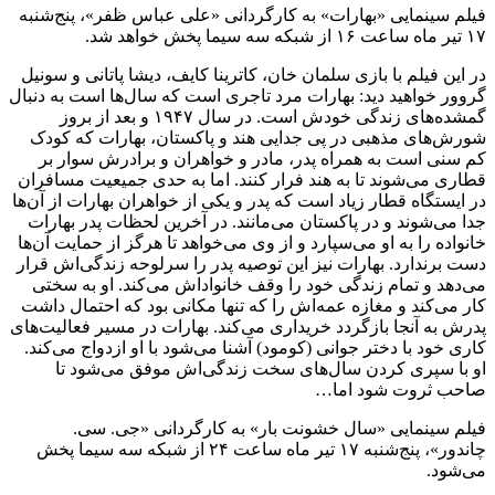
فیلم سینمایی «بهارات» به کارگردانی «علی عباس ظفر»، پنج‌شنبه
۱۷ تیر ماه ساعت ۱۶ از شبکه سه سیما پخش خواهد شد.
در این فیلم با بازی سلمان خان، کاترینا کایف، دیشا پاتانی و سونیل
گروور خواهید دید: بهارات مرد تاجری است که سال‌ها است به دنبال
گمشده‌های زندگی خودش است. در سال ۱۹۴۷ و بعد از بروز
شورش‌های مذهبی در پی جدایی هند و پاکستان، بهارات که کودک
کم سنی است به همراه پدر، مادر و خواهران و برادرش سوار بر
قطاری می‌شوند تا به هند فرار کنند. اما به حدی جمیعیت مسافران
در ایستگاه قطار زیاد است که پدر و یکی از خواهران بهارات از آن‌ها
جدا می‌شوند و در پاکستان می‌مانند. در آخرین لحظات پدر بهارات
خانواده را به او می‌سپارد و از وی می‌خواهد تا هرگز از حمایت آن‌ها
دست برندارد. بهارات نیز این توصیه پدر را سرلوحه زندگی‌اش قرار
می‌دهد و تمام زندگی خود را وقف خانواد‌اش می‌کند. او به سختی
کار می‌کند و مغازه عمه‌اش را که تنها مکانی بود که احتمال داشت
پدرش به آنجا بازگردد خریداری می‌کند. بهارات در مسیر فعالیت‌های
کاری خود با دختر جوانی (کومود) آشنا می‌شود با او ازدواج می‌کند.
او با سپری کردن سال‌های سخت زندگی‌اش موفق می‌شود تا
صاحب ثروت شود اما…
فیلم سینمایی «سال خشونت بار» به کارگردانی «جی. سی.
چاندور»، پنج‌شنبه ۱۷ تیر ماه ساعت ۲۴ از شبکه سه سیما پخش
می‌شود.