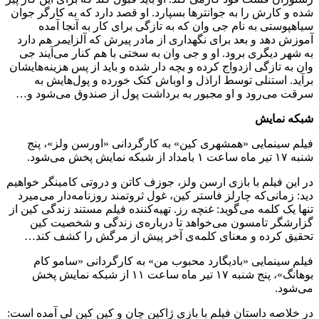
شده و کارش را به جوانترها بسپارد. او قصد دارد که به کارگر جوان
سیاهپوستی به نام جی وان که به تازگی برای کار به آنجا آمده
آموزش دهد و بعد برای نگهداری از مادر پیرش که آلزایمر هم دارد
به شهر دیگری برود. او و جی وان به سختی با هم کنار می‌آیند جی
وان به تازگی ازدواج کرده و بچه دار شده و باید از پس هزینه‌هایشان
برآید. استنلی توسط اراذل و اوباش کتک خورده و پول‌هایش به
سرقت می‌رود و او مجبور به برداشت پول از صندوق می‌شود و…
شبکه نمایش
فیلم سینمایی «همشهری کین» به کارگردانی «اورسن ولز»، پنج
شنبه ۱۷ تیر ماه ساعت ۱ بامداد از شبکه نمایش پخش می‌شود.
در این فیلم با بازی ارسن ولز، جوزف کاتن و دروتی کامینگر خواهیم
دید: زمانی‌که چارلز فاستر کین، غول ثروتمند روزنامه‌دار می‌میرد
تنها یک کلمه می‌گوید: غنچه رز. تهیه‌کننده فیلم مستند زندگی کین از
گزارشگر تامسون می‌خواهد تا درباره‌ی زندگی و شخصیت کین
تحقیق کرده و معنای کلمه‌ی آخر پیش از مرگش را کشف کند…
فیلم سینمایی «بادیگارد محبوب من» به کارگردانی «سامو کام
بوهانگ»، پنج شنبه ۱۷ تیر ماه ساعت ۱۱ از شبکه نمایش پخش
می‌شود.
در خلاصه داستان فیلم با بازی ژاکین چان و کین کین لی آمده است: