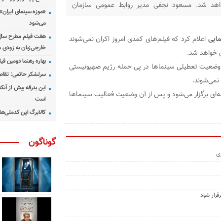
اهد شد. مسعود نجفی مدیر روابط عمومی سازمان
«موزه سینمای ایران»
طیلی سینماها در پی حمله رژیم صهیونیستی به ایران
می‌شود
داد اکران
هفت فیلم مطرح سال س
مایی
اعلام کرد که فیلم‌های کمدی امروز اکران نمی‌شوند
خارجی‌زبان به زودی 
ی خواهد شد.
بهاره رهنما دومین فیل
 وضعیت تعطیلی سینماها در پی حمله رژیم صهیونیستی
سرلشکر حاتمی: تقاص
این بدرقه بیش از آنک
ای برگزار می‌شود و پس از آن وضعیت فعالیت سینماها
است
کالابرگ این کدملی‌ها
گوناگون
زی
قرار شود