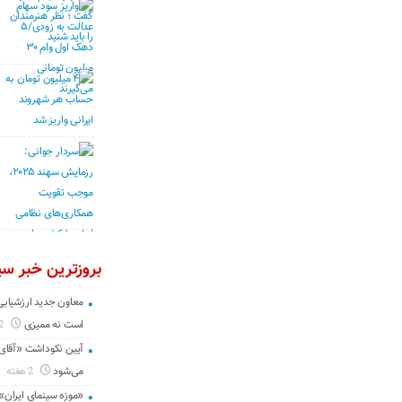
بروزترین خبر سین
معاون جدید ارزشیابی 
است نه ممیزی
2 روز
آیین نکوداشت «آقای ص
می‌شود
2 هفته
«موزه سینمای ایران