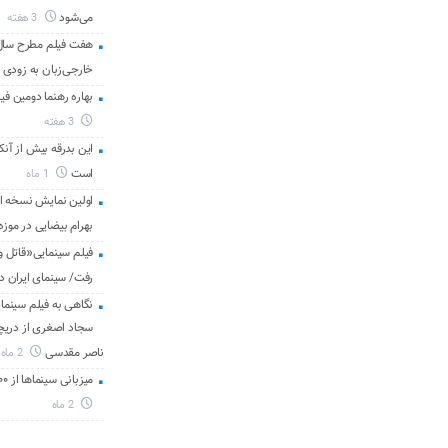
می‌شود
3 هفته
هفت فیلم مطرح سال س
خارجی‌زبان به زودی 
بهاره رهنما دومین فیل
3 هفته
این بدرقه بیش از آنک
است
1 ماه
اولین نمایش نسخه 
بهرام بیضایی در موزه
فیلم سینمایی«قاتل و
رفت/ سینمای ایران د
نگاهی به فیلم سینمای
سجاد اصغری از دریچه 
ناصر مقدسی
2 ماه
میزبانی سینماها از ۳۰۰ هزار مخاطب در هفته گذشته
2 ماه