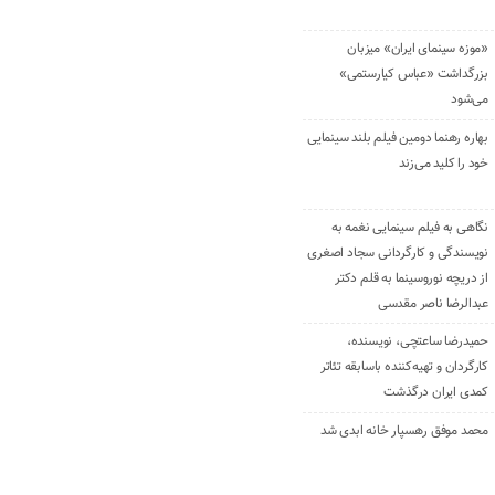
«موزه سینمای ایران» میزبان
بزرگداشت «عباس کیارستمی»
می‌شود
بهاره رهنما دومین فیلم بلند سینمایی
خود را کلید می‌زند
نگاهی به فیلم سینمایی نغمه به
نویسندگی و کارگردانی سجاد اصغری
از دریچه نوروسینما به قلم دکتر
عبدالرضا ناصر مقدسی
حمیدرضا ساعتچی، نویسنده،
کارگردان و تهیه‌کننده باسابقه تئاتر
کمدی ایران درگذشت
محمد موفق رهسپار خانه ابدی شد