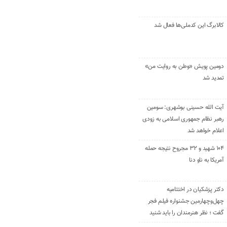
کالابرگ این کدملی‌ها فعال شد
دومین پویش «وطن به روایت من»
تمدید شد
آیت الله حسینی بوشهری: سومین
رهبر نظام جمهوری اسلامی به زودی
اعلام خواهد شد
۱۰۴ شهید و ۳۲ مجروح نتیجه حمله
آمریکا به ناو دنا
دکتر پزشکیان در اختتامیه
چهل‌وچهارمین جشنواره فیلم فجر
گفت ؛ نظر هنرمندان را باید شنید