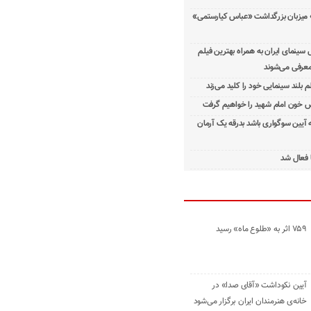
 میزبان بزرگداشت «عباس کیارستمی»
ینمای ایران به همراه بهترین فیلم
معرفی می‌شوند
م بلند سینمایی خود را کلید می‌زند
 خون امام شهید را خواهیم گرفت
ه آیین سوگواری باشد بدرقه یک آرمان
 فعال شد
۷۵۹ اثر به «طلوع ماه» رسید
آیین نکوداشت «آقای صدا» در
خانه‌ی هنرمندان ایران برگزار می‌شود