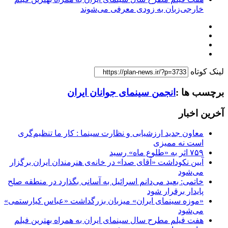
خارجی‌زبان به زودی معرفی می‌شوند
لینک کوتاه
برچسب ها :
انجمن سینمای جوانان ایران
آخرین اخبار
معاون جدید ارزشیابی و نظارت سینما : کار ما تنظیم‌گری
است نه ممیزی
۷۵۹ اثر به «طلوع ماه» رسید
آیین نکوداشت «آقای صدا» در خانه‌ی هنرمندان ایران برگزار
می‌شود
خاتمی: بعید می‌دانم اسرائیل به آسانی بگذارد در منطقه صلح
پایدار برقرار شود
«موزه سینمای ایران» میزبان بزرگداشت «عباس کیارستمی»
می‌شود
هفت فیلم مطرح سال سینمای ایران به همراه بهترین فیلم