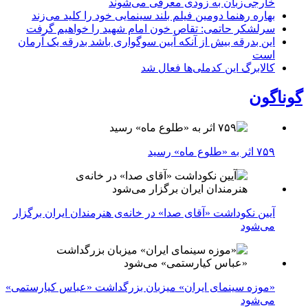
خارجی‌زبان به زودی معرفی می‌شوند
بهاره رهنما دومین فیلم بلند سینمایی خود را کلید می‌زند
سرلشکر حاتمی: تقاص خون امام شهید را خواهیم گرفت
این بدرقه بیش از آنکه آیین سوگواری باشد بدرقه یک آرمان
است
کالابرگ این کدملی‌ها فعال شد
گوناگون
۷۵۹ اثر به «طلوع ماه» رسید
آیین نکوداشت «آقای صدا» در خانه‌ی هنرمندان ایران برگزار
می‌شود
«موزه سینمای ایران» میزبان بزرگداشت «عباس کیارستمی»
می‌شود