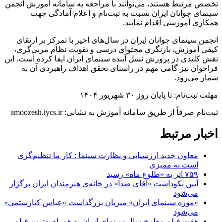
تخصص مرتبط هستند، می‌توانند با مراجعه به سامانه آموزش انجمن
سینمای جوانان ایران نسبت به ثبت‌نام و اعلام آمادگی جهت
همکاری آموزشی اقدام نمایند.
انجمن سینمای جوانان ایران در سال‌های اخیر با تمرکز بر ارتقای
کیفی آموزش، بازنگری محتوای درسی و تقویت نظام مربی‌گری،
نقش کلیدی در پرورش نسل آینده سینمای ایران ایفا کرده است. این
فراخوان نیز گامی مهم در راستای تحقق اهداف راهبردی آن به
شمار می‌رود.
مهلت ثبت‌نام: تا پایان روز ۳۰ شهریور ۱۴۰۴
ثبت‌نام صرفاً از طریق سامانه آموزش به نشانی: amoozesh.iycs.ir
اخبار مرتبط
معاون جدید ارزشیابی و نظارت سینما : کار ما تنظیم‌گری
است نه ممیزی
۷۵۹ اثر به «طلوع ماه» رسید
آیین نکوداشت «آقای صدا» در خانه‌ی هنرمندان ایران برگزار
می‌شود
«موزه سینمای ایران» میزبان بزرگداشت «عباس کیارستمی»
می‌شود
هفت فیلم مطرح سال سینمای ایران به همراه بهترین فیلم