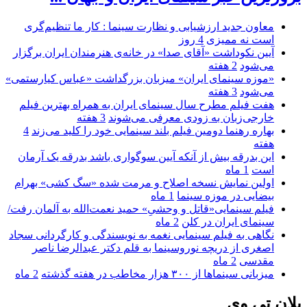
معاون جدید ارزشیابی و نظارت سینما : کار ما تنظیم‌گری
است نه ممیزی
4 روز
آیین نکوداشت «آقای صدا» در خانه‌ی هنرمندان ایران برگزار
می‌شود
2 هفته
«موزه سینمای ایران» میزبان بزرگداشت «عباس کیارستمی»
می‌شود
3 هفته
هفت فیلم مطرح سال سینمای ایران به همراه بهترین فیلم
خارجی‌زبان به زودی معرفی می‌شوند
3 هفته
بهاره رهنما دومین فیلم بلند سینمایی خود را کلید می‌زند
4
هفته
این بدرقه بیش از آنکه آیین سوگواری باشد بدرقه یک آرمان
است
1 ماه
اولین نمایش نسخه اصلاح و مرمت شده «سگ کشی» بهرام
بیضایی در موزه سینما
1 ماه
فیلم سینمایی«قاتل و وحشیِ» حمید نعمت‌الله به آلمان رفت/
سینمای ایران در کلن
2 ماه
نگاهی به فیلم سینمایی نغمه به نویسندگی و کارگردانی سجاد
اصغری از دریچه نوروسینما به قلم دکتر عبدالرضا ناصر
مقدسی
2 ماه
میزبانی سینماها از ۳۰۰ هزار مخاطب در هفته گذشته
2 ماه
پلان تی وی