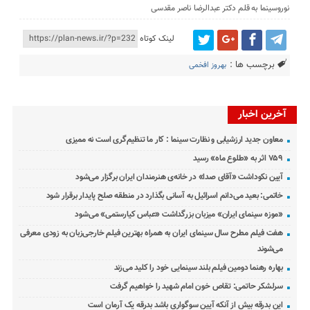
نوروسینما به قلم دکتر عبدالرضا ناصر مقدسی
لینک کوتاه
برچسب ها :
بهروز افخمی
آخرین اخبار
معاون جدید ارزشیابی و نظارت سینما : کار ما تنظیم‌گری است نه ممیزی
۷۵۹ اثر به «طلوع ماه» رسید
آیین نکوداشت «آقای صدا» در خانه‌ی هنرمندان ایران برگزار می‌شود
خاتمی: بعید می‌دانم اسرائیل به آسانی بگذارد در منطقه صلح پایدار برقرار شود
«موزه سینمای ایران» میزبان بزرگداشت «عباس کیارستمی» می‌شود
هفت فیلم مطرح سال سینمای ایران به همراه بهترین فیلم خارجی‌زبان به زودی معرفی
می‌شوند
بهاره رهنما دومین فیلم بلند سینمایی خود را کلید می‌زند
سرلشکر حاتمی: تقاص خون امام شهید را خواهیم گرفت
این بدرقه بیش از آنکه آیین سوگواری باشد بدرقه یک آرمان است