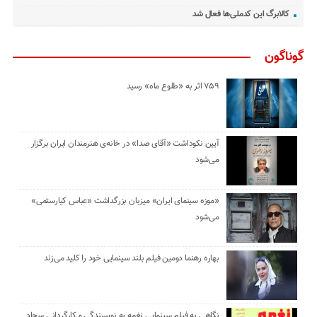
کالابرگ این کدملی‌ها فعال شد
گوناگون
۷۵۹ اثر به «طلوع ماه» رسید
آیین نکوداشت «آقای صدا» در خانه‌ی هنرمندان ایران برگزار
می‌شود
«موزه سینمای ایران» میزبان بزرگداشت «عباس کیارستمی»
می‌شود
بهاره رهنما دومین فیلم بلند سینمایی خود را کلید می‌زند
نگاهی به فیلم سینمایی نغمه به نویسندگی و کارگردانی سجاد