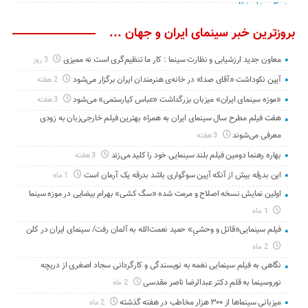
بروزترین خبر سینمای ایران و جهان ...
معاون جدید ارزشیابی و نظارت سینما : کار ما تنظیم‌گری است نه ممیزی
3 روز
آیین نکوداشت «آقای صدا» در خانه‌ی هنرمندان ایران برگزار می‌شود
2 هفته
«موزه سینمای ایران» میزبان بزرگداشت «عباس کیارستمی» می‌شود
3 هفته
هفت فیلم مطرح سال سینمای ایران به همراه بهترین فیلم خارجی‌زبان به زودی
معرفی می‌شوند
3 هفته
بهاره رهنما دومین فیلم بلند سینمایی خود را کلید می‌زند
3 هفته
این بدرقه بیش از آنکه آیین سوگواری باشد بدرقه یک آرمان است
1 ماه
اولین نمایش نسخه اصلاح و مرمت شده «سگ کشی» بهرام بیضایی در موزه سینما
1 ماه
فیلم سینمایی«قاتل و وحشیِ» حمید نعمت‌الله به آلمان رفت/ سینمای ایران در کلن
2 ماه
نگاهی به فیلم سینمایی نغمه به نویسندگی و کارگردانی سجاد اصغری از دریچه
نوروسینما به قلم دکتر عبدالرضا ناصر مقدسی
2 ماه
میزبانی سینماها از ۳۰۰ هزار مخاطب در هفته گذشته
2 ماه