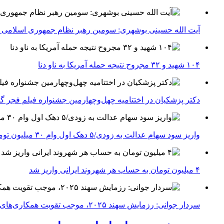
آیت الله حسینی بوشهری: سومین رهبر نظام جمهوری اسلامی ب
۱۰۴ شهید و ۳۲ مجروح نتیجه حمله آمریکا به ناو دنا
دکتر پزشکیان در اختتامیه چهل‌وچهارمین جشنواره فیلم فجر گفت
واریز سود سهام عدالت به زودی/۵ دهک اول وام ۳۰ میلیون تومانی می‌گیرند
۴ میلیون تومان به حساب هر شهروند ایرانی واریز شد
سردار جوانی: رزمایش سهند ۲۰۲۵، موجب تقویت همکاری‌های نظامی ایران با کشور‌های عضو شانگهای می‌شود