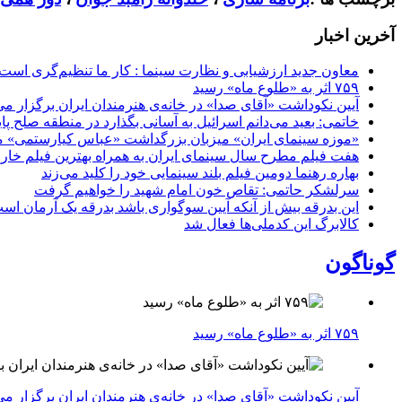
آخرین اخبار
معاون جدید ارزشیابی و نظارت سینما : کار ما تنظیم‌گری است
۷۵۹ اثر به «طلوع ماه» رسید
آیین نکوداشت «آقای صدا» در خانه‌ی هنرمندان ایران برگزار می
خاتمی: بعید می‌دانم اسرائیل به آسانی بگذارد در منطقه صلح پای
«موزه سینمای ایران» میزبان بزرگداشت «عباس کیارستمی» م
هفت فیلم مطرح سال سینمای ایران به همراه بهترین فیلم خار
بهاره رهنما دومین فیلم بلند سینمایی خود را کلید می‌زند
سرلشکر حاتمی: تقاص خون امام شهید را خواهیم گرفت
این بدرقه بیش از آنکه آیین سوگواری باشد بدرقه یک آرمان اس
کالابرگ این کدملی‌ها فعال شد
گوناگون
۷۵۹ اثر به «طلوع ماه» رسید
آیین نکوداشت «آقای صدا» در خانه‌ی هنرمندان ایران برگزار می