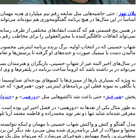
پلان نیوز
: حتی حاشیه‌هایی مثل شایعه رقم نیم میلیاردی هدیه مهمان ب
اساساً در این سال‌ها در هیچ برنامه گفتگومحوری هم نبوده‌اند می‌توان
در همین پنج قسمتی هم که گذشت انتقادهای مختلفی از طرف رسانه‌ها
نمی‌تواند اتفاقات غافلگیرکننده یا محیرالعقولی را برای مخاطب رقم بز
شهاب حسینی که در انتخاب اولیه، برگ برنده برنامه اینترنتی محسوب م
مالیدن دست یا میمیک صورت و خنده‌های او گرفته تا پرسش‌ها و تعام
در سال‌های اخیر البته غیر از شهاب حسینی، بازیگران و هنرمندان بسیا
می‌تواند در بر داشته باشد که لزوماً ساخت برنامه در پلتفرم‌ها و
به ویژه که بسیاری بارها از ممیزی‌ها یا کمبوهای بودجه‌ای صداوسیما ن
با نگاهی به نمونه فعلی این برنامه‌های اینترنتی چون «همرفیق» که ح
پخش «
همرفیق
» حتی باعث شد تاکشوهایی مثل «
دورهمی
» و «
خندوان
معرفی شده‌اند شاید تنها دو نفر نوید محمدزاده و فاطمه معتمد آریا تلوی
مدل گفتگو و کنش و واکنش شهاب حسینی با مهمان و اینکه نتوانسته ا
محتوا و سوالات از قبل برنامه‌ریزی شده پیش می‌برد نقد دیگر این ب
سطحی‌ترین پاسخ مهمانش شوخی‌ای می‌سازد که می‌تواند مثل یک موتی