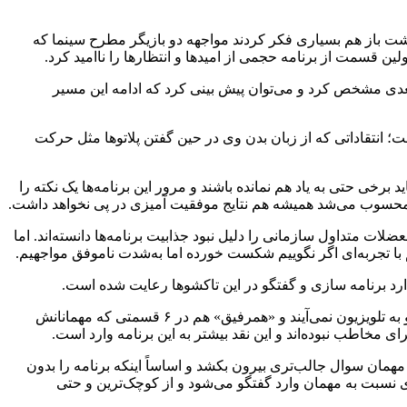
اشت باز هم بسیاری فکر کردند مواجهه دو بازیگر مطرح سینما که
لین قسمت از برنامه حجمی از امیدها و انتظارها را ناامید کرد.
بعدی مشخص کرد و می‌توان پیش بینی کرد که ادامه این مسیر
؛ انتقاداتی که از زبان بدن وی در حین گفتن پلاتوها مثل حرکت
رخی حتی به یاد هم نمانده باشند و مرور این برنامه‌ها یک نکته را
ا محسوب می‌شد همیشه هم نتایج موفقیت آمیزی در پی نخواهد داشت.
لات متداول سازمانی را دلیل نبود جذابیت برنامه‌ها دانسته‌اند. اما
م با تجربه‌ای اگر نگوییم شکست خورده اما به‌شدت ناموفق مواجهیم.
دارد برنامه سازی و گفتگو در این تاکشوها رعایت شده است.
به طور مثال یکی از نقدها به «دورهمی» در فصل اخیر این بوده است که مهمانانی در طراز برنامه دعوت نمی‌کند چراکه بیشتر مهمانان مدعو به تلویزیون نمی‌آیند و «همرفیق» هم در ۶ قسمتی که مهمانانش
رای مخاطب نبوده‌اند و این نقد بیشتر به این برنامه وارد است.
مان سوال جالب‌تری بیرون بکشد و اساساً اینکه برنامه را بدون
ی نسبت به مهمان وارد گفتگو می‌شود و از کوچک‌ترین و حتی