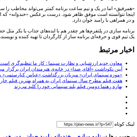
«همرفیق» اما در یک و نیم ساعت برنامه کمتر می‌تواند مخاطب را س
اینجا نتوانسته است موفق ظاهر شود. درست برعکس «خندوانه» که اگر
و در همراهی با رامبد جوان دارد.
برنامه سازی در پلتفرم‌ها هر چقدر هم با ایده‌های جذاب یا بکر مثل 
یک تیم قوی و حرفه‌ای برنامه ساز از کارگردان تا تهیه کننده و نویسند
اخبار مرتبط
معاون جدید ارزشیابی و نظارت سینما : کار ما تنظیم‌گری است
آیین نکوداشت «آقای صدا» در خانه‌ی هنرمندان ایران برگزار می
«موزه سینمای ایران» میزبان بزرگداشت «عباس کیارستمی» م
هفت فیلم مطرح سال سینمای ایران به همراه بهترین فیلم خار
بهاره رهنما دومین فیلم بلند سینمایی خود را کلید می‌زند
لینک کوتاه
برچسب ها :
برنامه سازی
،
خندوانه رامبد جوان
،
دور همی 