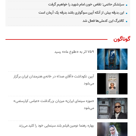
سرلشکر حاتمی: تقاص خون امام شهید را خواهیم گرفت
این بدرقه بیش از آنکه آیین سوگواری باشد بدرقه یک آرمان است
کالابرگ این کدملی‌ها فعال شد
گوناگون
۷۵۹ اثر به «طلوع ماه» رسید
آیین نکوداشت «آقای صدا» در خانه‌ی هنرمندان ایران برگزار
می‌شود
«موزه سینمای ایران» میزبان بزرگداشت «عباس کیارستمی»
می‌شود
بهاره رهنما دومین فیلم بلند سینمایی خود را کلید می‌زند