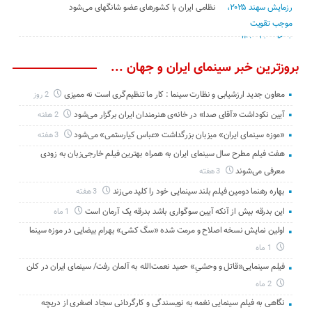
نظامی ایران با کشور‌های عضو شانگهای می‌شود
بروزترین خبر سینمای ایران و جهان ...
معاون جدید ارزشیابی و نظارت سینما : کار ما تنظیم‌گری است نه ممیزی
2 روز
آیین نکوداشت «آقای صدا» در خانه‌ی هنرمندان ایران برگزار می‌شود
2 هفته
«موزه سینمای ایران» میزبان بزرگداشت «عباس کیارستمی» می‌شود
3 هفته
هفت فیلم مطرح سال سینمای ایران به همراه بهترین فیلم خارجی‌زبان به زودی
معرفی می‌شوند
3 هفته
بهاره رهنما دومین فیلم بلند سینمایی خود را کلید می‌زند
3 هفته
این بدرقه بیش از آنکه آیین سوگواری باشد بدرقه یک آرمان است
1 ماه
اولین نمایش نسخه اصلاح و مرمت شده «سگ کشی» بهرام بیضایی در موزه سینما
1 ماه
فیلم سینمایی«قاتل و وحشیِ» حمید نعمت‌الله به آلمان رفت/ سینمای ایران در کلن
2 ماه
نگاهی به فیلم سینمایی نغمه به نویسندگی و کارگردانی سجاد اصغری از دریچه