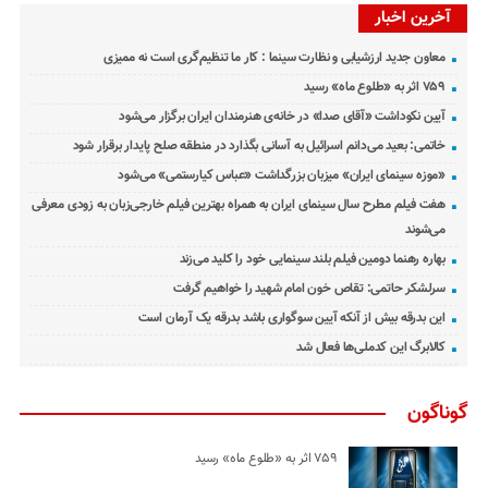
آخرین اخبار
معاون جدید ارزشیابی و نظارت سینما : کار ما تنظیم‌گری است نه ممیزی
۷۵۹ اثر به «طلوع ماه» رسید
آیین نکوداشت «آقای صدا» در خانه‌ی هنرمندان ایران برگزار می‌شود
خاتمی: بعید می‌دانم اسرائیل به آسانی بگذارد در منطقه صلح پایدار برقرار شود
«موزه سینمای ایران» میزبان بزرگداشت «عباس کیارستمی» می‌شود
هفت فیلم مطرح سال سینمای ایران به همراه بهترین فیلم خارجی‌زبان به زودی معرفی
می‌شوند
بهاره رهنما دومین فیلم بلند سینمایی خود را کلید می‌زند
سرلشکر حاتمی: تقاص خون امام شهید را خواهیم گرفت
این بدرقه بیش از آنکه آیین سوگواری باشد بدرقه یک آرمان است
کالابرگ این کدملی‌ها فعال شد
گوناگون
۷۵۹ اثر به «طلوع ماه» رسید