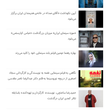
آیین نکوداشت «آقای صدا» در خانه‌ی هنرمندان ایران برگزار
می‌شود
«موزه سینمای ایران» میزبان بزرگداشت «عباس کیارستمی»
می‌شود
بهاره رهنما دومین فیلم بلند سینمایی خود را کلید می‌زند
نگاهی به فیلم سینمایی نغمه به نویسندگی و کارگردانی سجاد
اصغری از دریچه نوروسینما به قلم دکتر عبدالرضا ناصر مقدسی
حمیدرضا ساعتچی، نویسنده، کارگردان و تهیه‌کننده باسابقه
تئاتر کمدی ایران درگذشت