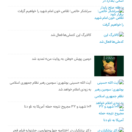
سرلشکر حاتمی: تقاص خون امام شهید را خواهیم گرفت
کالابرگ این کدملی‌ها فعال شد
دومین پویش «وطن به روایت من» تمدید شد
آیت الله حسینی بوشهری: سومین رهبر نظام جمهوری اسلامی
به زودی اعلام خواهد شد
۱۰۴ شهید و ۳۲ مجروح نتیجه حمله آمریکا به ناو دنا
دکتر پزشکیان در اختتامیه چهل‌وچهارمین جشنواره فیلم فجر