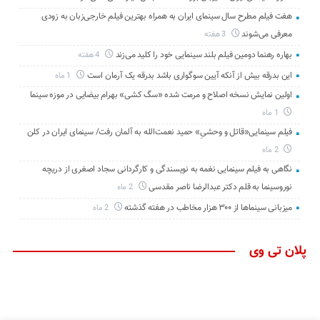
هفت فیلم مطرح سال سینمای ایران به همراه بهترین فیلم خارجی‌زبان به زودی
معرفی می‌شوند
3 هفته
بهاره رهنما دومین فیلم بلند سینمایی خود را کلید می‌زند
4 هفته
این بدرقه بیش از آنکه آیین سوگواری باشد بدرقه یک آرمان است
1 ماه
اولین نمایش نسخه اصلاح و مرمت شده «سگ کشی» بهرام بیضایی در موزه سینما
1 ماه
فیلم سینمایی«قاتل و وحشیِ» حمید نعمت‌الله به آلمان رفت/ سینمای ایران در کلن
2 ماه
نگاهی به فیلم سینمایی نغمه به نویسندگی و کارگردانی سجاد اصغری از دریچه
نوروسینما به قلم دکتر عبدالرضا ناصر مقدسی
2 ماه
میزبانی سینماها از ۳۰۰ هزار مخاطب در هفته گذشته
2 ماه
پلان تی وی