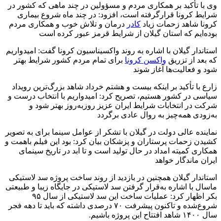
وی با تأکید بر همکاری مردم و مسؤولین در چند ماهی که کشور در
شرایط کرونا قرارگرفته است، افزود: در چند ماه شروع بیماری
کرونا شاهد زحمات زیاد
کادر
درمان و تلاش خوب و همکاری مردم
بوده‌ایم که استان گیلان از شرایط قرمز عبور کرده است
استاندار گیلان با اشاره به روند واکسیناسیون کرونا گفت: امیدواریم
که بعد از تزریق
واکسن کرونا
برای تمام مردم کشور شرایط بهتر
شود و فعالیت‌ها آغاز شوند
زارع با تأکید بر اینکه بیست و هشتم خرداد شاهد بزرگ‌ترین رویداد
سیاسی در کشور هستیم، تصریح کرد: امیدواریم با انتخاب درست و
شرکت در انتخابات شرایط ایران عزیز روزبه‌روز بهتر شود و
به‌زودی همه‌چیز به روال عادی برگردد
نماینده عالی دولت در گیلان با تشکر از عوامل سینما برای به تصویر
کشیدن زحمات پرستاران و پزشکان بیان کرد: بود این فیلم باهمت و
همکاری کمیته امداد در حال تولید است و تا ابد در تاریخ سینمای
ایران ماندگار خواهد
استاندار گیلان همچنین در بازدید از روند ساخت پروژه سد لاستیکی
ماسال با اشاره به‌قرار گرفتن سد لاستیکی در جایگاه زیبا و طبیعتی
بکر اظهار کرد: عملیات ساخت این سد لاستیکی از سال ۹۵
شروع‌شده و تاکنون پیشرفت ۷۰ درصدی داشته که باید تا دهه فجر
سال ۱۴۰۰ شاهد افتتاح این پروژه باشیم.