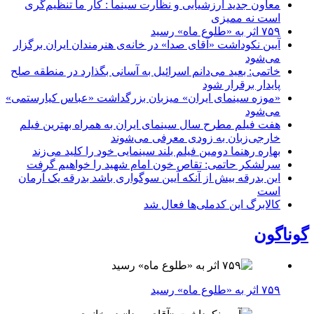
معاون جدید ارزشیابی و نظارت سینما : کار ما تنظیم‌گری
است نه ممیزی
۷۵۹ اثر به «طلوع ماه» رسید
آیین نکوداشت «آقای صدا» در خانه‌ی هنرمندان ایران برگزار
می‌شود
خاتمی: بعید می‌دانم اسرائیل به آسانی بگذارد در منطقه صلح
پایدار برقرار شود
«موزه سینمای ایران» میزبان بزرگداشت «عباس کیارستمی»
می‌شود
هفت فیلم مطرح سال سینمای ایران به همراه بهترین فیلم
خارجی‌زبان به زودی معرفی می‌شوند
بهاره رهنما دومین فیلم بلند سینمایی خود را کلید می‌زند
سرلشکر حاتمی: تقاص خون امام شهید را خواهیم گرفت
این بدرقه بیش از آنکه آیین سوگواری باشد بدرقه یک آرمان
است
کالابرگ این کدملی‌ها فعال شد
گوناگون
۷۵۹ اثر به «طلوع ماه» رسید