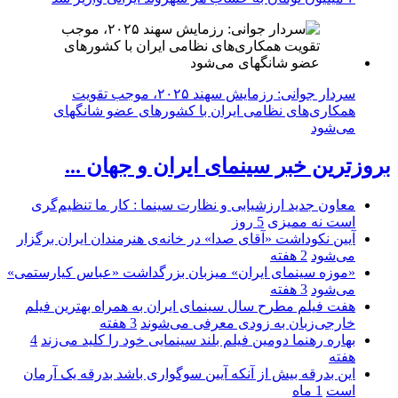
سردار جوانی: رزمایش سهند ۲۰۲۵، موجب تقویت
همکاری‌های نظامی ایران با کشور‌های عضو شانگهای
می‌شود
بروزترین خبر سینمای ایران و جهان ...
معاون جدید ارزشیابی و نظارت سینما : کار ما تنظیم‌گری
است نه ممیزی
5 روز
آیین نکوداشت «آقای صدا» در خانه‌ی هنرمندان ایران برگزار
می‌شود
2 هفته
«موزه سینمای ایران» میزبان بزرگداشت «عباس کیارستمی»
می‌شود
3 هفته
هفت فیلم مطرح سال سینمای ایران به همراه بهترین فیلم
خارجی‌زبان به زودی معرفی می‌شوند
3 هفته
بهاره رهنما دومین فیلم بلند سینمایی خود را کلید می‌زند
4
هفته
این بدرقه بیش از آنکه آیین سوگواری باشد بدرقه یک آرمان
است
1 ماه