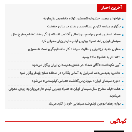
آخرین اخبار
فراخوان دومین جشنواره انیمیشن کوتاه دانشجویی«پویان»
برگزاری مراسم تکریم عبدالحسین بدرلو در سالن حقیقت
سجاد اصغری رئیس مراسم بین‌المللی آکادمی افسانه زندگی، هفت فیلم مطرح سال
سینمای ایران را به همراه بهترین فیلم خارجی‌زبان معرفی کرد
معاون جدید ارزشیابی و نظارت سینما : کار ما تنظیم‌گری است نه ممیزی
۷۵۹ اثر به «طلوع ماه» رسید
آیین نکوداشت «آقای صدا» در خانه‌ی هنرمندان ایران برگزار می‌شود
خاتمی: بعید می‌دانم اسرائیل به آسانی بگذارد در منطقه صلح پایدار برقرار شود
«موزه سینمای ایران» میزبان بزرگداشت «عباس کیارستمی» می‌شود
هفت فیلم مطرح سال سینمای ایران به همراه بهترین فیلم خارجی‌زبان به زودی معرفی
می‌شوند
بهاره رهنما دومین فیلم بلند سینمایی خود را کلید می‌زند
گوناگون