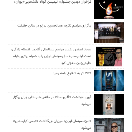
فراخوان دومین جشنواره انیمیشن کوتاه دانشجویی«پویان»
برگزاری مراسم تکریم عبدالحسین بدرلو در سالن حقیقت
سجاد اصغری رئیس مراسم بین‌المللی آکادمی افسانه زندگی،
هفت فیلم مطرح سال سینمای ایران را به همراه بهترین فیلم
خارجی‌زبان معرفی کرد
۷۵۹ اثر به «طلوع ماه» رسید
آیین نکوداشت «آقای صدا» در خانه‌ی هنرمندان ایران برگزار
می‌شود
«موزه سینمای ایران» میزبان بزرگداشت «عباس کیارستمی»
می‌شود