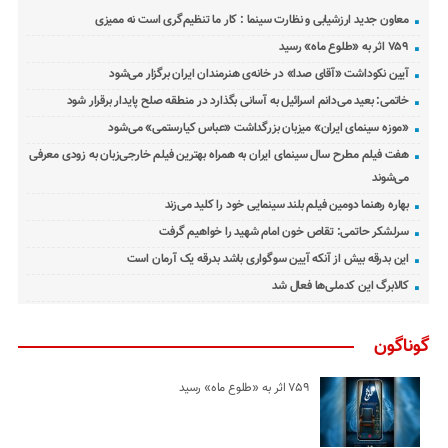
معاون جدید ارزشیابی و نظارت سینما : کار ما تنظیم‌گری است نه ممیزی
۷۵۹ اثر به «طلوع ماه» رسید
آیین نکوداشت «آقای صدا» در خانه‌ی هنرمندان ایران برگزار می‌شود
خاتمی: بعید می‌دانم اسرائیل به آسانی بگذارد در منطقه صلح پایدار برقرار شود
«موزه سینمای ایران» میزبان بزرگداشت «عباس کیارستمی» می‌شود
هفت فیلم مطرح سال سینمای ایران به همراه بهترین فیلم خارجی‌زبان به زودی معرفی
می‌شوند
بهاره رهنما دومین فیلم بلند سینمایی خود را کلید می‌زند
سرلشکر حاتمی: تقاص خون امام شهید را خواهیم گرفت
این بدرقه بیش از آنکه آیین سوگواری باشد بدرقه یک آرمان است
کالابرگ این کدملی‌ها فعال شد
گوناگون
۷۵۹ اثر به «طلوع ماه» رسید