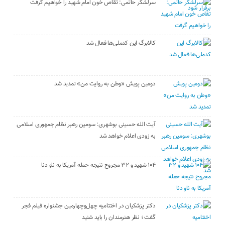
سرلشکر حاتمی: تقاص خون امام شهید را خواهیم گرفت
کالابرگ این کدملی‌ها فعال شد
دومین پویش «وطن به روایت من» تمدید شد
آیت الله حسینی بوشهری: سومین رهبر نظام جمهوری اسلامی
به زودی اعلام خواهد شد
۱۰۴ شهید و ۳۲ مجروح نتیجه حمله آمریکا به ناو دنا
دکتر پزشکیان در اختتامیه چهل‌وچهارمین جشنواره فیلم فجر
گفت ؛ نظر هنرمندان را باید شنید