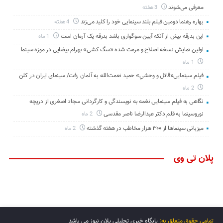
معرفی می‌شوند
3 هفته
بهاره رهنما دومین فیلم بلند سینمایی خود را کلید می‌زند
4 هفته
این بدرقه بیش از آنکه آیین سوگواری باشد بدرقه یک آرمان است
1 ماه
اولین نمایش نسخه اصلاح و مرمت شده «سگ کشی» بهرام بیضایی در موزه سینما
1 ماه
فیلم سینمایی«قاتل و وحشیِ» حمید نعمت‌الله به آلمان رفت/ سینمای ایران در کلن
2 ماه
نگاهی به فیلم سینمایی نغمه به نویسندگی و کارگردانی سجاد اصغری از دریچه
نوروسینما به قلم دکتر عبدالرضا ناصر مقدسی
2 ماه
میزبانی سینماها از ۳۰۰ هزار مخاطب در هفته گذشته
2 ماه
پلان تی وی
تمامی حقوق متعلق به:
پایگاه خبری تحلیلی پلان نیوز می باشد