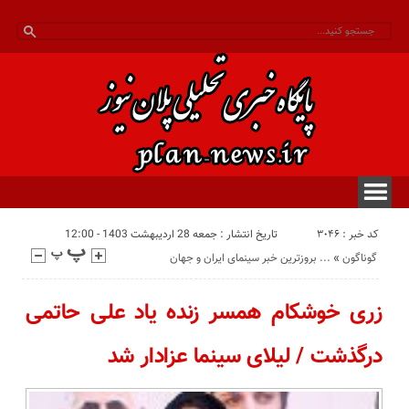
کد خبر : 3046
تاریخ انتشار : جمعه 28 اردیبهشت 1403 - 12:00
گوناگون
«
بروزترین خبر سینمای ایران و جهان ...
زری خوشکام همسر زنده یاد علی حاتمی
درگذشت / لیلای سینما عزادار شد