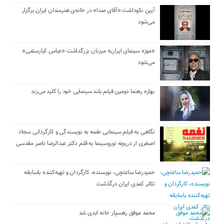
آیین نکوداشت «آقای صدا» در خانه‌ی هنرمندان ایران برگزار
می‌شود
«موزه سینمای ایران» میزبان بزرگداشت «عباس کیارستمی»
می‌شود
بهاره رهنما دومین فیلم بلند سینمایی خود را کلید می‌زند
نگاهی به فیلم سینمایی نغمه به نویسندگی و کارگردانی سجاد
اصغری از دریچه نوروسینما به قلم دکتر عبدالرضا ناصر مقدسی
حمیدرضا ساعتچی، نویسنده، کارگردان و تهیه‌کننده باسابقه
تئاتر کمدی ایران درگذشت
محمد موفق رهسپار خانه ابدی شد