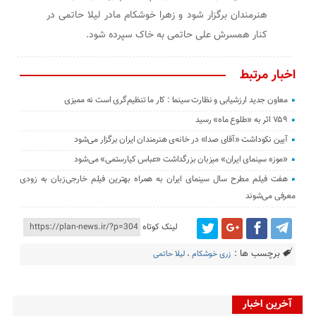
هنرمندان برگزار شود و زهرا خوشکام مادر لیلا حاتمی در
کنار همسرش علی حاتمی به خاک سپرده شود.
اخبار مرتبط
معاون جدید ارزشیابی و نظارت سینما : کار ما تنظیم‌گری است نه ممیزی
۷۵۹ اثر به «طلوع ماه» رسید
آیین نکوداشت «آقای صدا» در خانه‌ی هنرمندان ایران برگزار می‌شود
«موزه سینمای ایران» میزبان بزرگداشت «عباس کیارستمی» می‌شود
هفت فیلم مطرح سال سینمای ایران به همراه بهترین فیلم خارجی‌زبان به زودی
معرفی می‌شوند
لینک کوتاه
برچسب ها :
زری خوشکام
،
لیلا حاتمی
آخرین اخبار