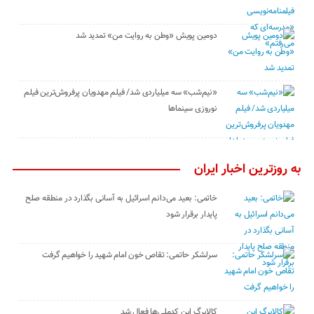
دومین پویش «وطن به روایت من» تمدید شد
«نیم‌شب» سه میلیاردی شد/ فیلم مهدویان پرفروش‌ترین فیلم
نوروزی سینماها
به روزترین اخبار ایران
خاتمی: بعید می‌دانم اسرائیل به آسانی بگذارد در منطقه صلح
پایدار برقرار شود
سرلشکر حاتمی: تقاص خون امام شهید را خواهیم گرفت
کالابرگ این کدملی‌ها فعال شد