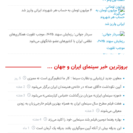
۴ میلیون تومان به حساب هر شهروند ایرانی واریز شد
سردار جوانی: رزمایش سهند ۲۰۲۵، موجب تقویت همکاری‌های
نظامی ایران با کشور‌های عضو شانگهای می‌شود
بروزترین خبر سینمای ایران و جهان ...
معاون جدید ارزشیابی و نظارت سینما : کار ما تنظیم‌گری است نه ممیزی
5 روز
آیین نکوداشت «آقای صدا» در خانه‌ی هنرمندان ایران برگزار می‌شود
2 هفته
«موزه سینمای ایران» میزبان بزرگداشت «عباس کیارستمی» می‌شود
3 هفته
هفت فیلم مطرح سال سینمای ایران به همراه بهترین فیلم خارجی‌زبان به زودی
معرفی می‌شوند
3 هفته
بهاره رهنما دومین فیلم بلند سینمایی خود را کلید می‌زند
4 هفته
این بدرقه بیش از آنکه آیین سوگواری باشد بدرقه یک آرمان است
1 ماه