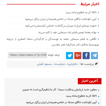
اخبار مرتبط
۷۵۹ اثر به «طلوع ماه» رسید
آیین نکوداشت «آقای صدا» در خانه‌ی هنرمندان ایران برگزار می‌شود
«موزه سینمای ایران» میزبان بزرگداشت «عباس کیارستمی» می‌شود
بهاره رهنما دومین فیلم بلند سینمایی خود را کلید می‌زند
نگاهی به فیلم سینمایی نغمه به نویسندگی و کارگردانی سجاد اصغری از دریچه
نوروسینما به قلم دکتر عبدالرضا ناصر مقدسی
لینک کوتاه
برچسب ها :
«انفرادی»
،
«بخارست»
،
مسعود اطیابی
آخرین اخبار
معاون جدید ارزشیابی و نظارت سینما : کار ما تنظیم‌گری است نه ممیزی
۷۵۹ اثر به «طلوع ماه» رسید
آیین نکوداشت «آقای صدا» در خانه‌ی هنرمندان ایران برگزار می‌شود