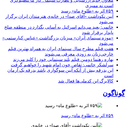
معاون جدید ارزشیابی و نظارت سینما : کار ما تنظیم‌گری
است نه ممیزی
۷۵۹ اثر به «طلوع ماه» رسید
آیین نکوداشت «آقای صدا» در خانه‌ی هنرمندان ایران برگزار
می‌شود
خاتمی: بعید می‌دانم اسرائیل به آسانی بگذارد در منطقه صلح
پایدار برقرار شود
«موزه سینمای ایران» میزبان بزرگداشت «عباس کیارستمی»
می‌شود
هفت فیلم مطرح سال سینمای ایران به همراه بهترین فیلم
خارجی‌زبان به زودی معرفی می‌شوند
بهاره رهنما دومین فیلم بلند سینمایی خود را کلید می‌زند
سرلشکر حاتمی: تقاص خون امام شهید را خواهیم گرفت
این بدرقه بیش از آنکه آیین سوگواری باشد بدرقه یک آرمان
است
کالابرگ این کدملی‌ها فعال شد
گوناگون
۷۵۹ اثر به «طلوع ماه» رسید