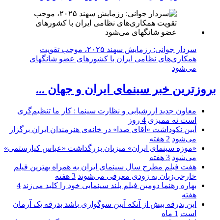
سردار جوانی: رزمایش سهند ۲۰۲۵، موجب تقویت
همکاری‌های نظامی ایران با کشور‌های عضو شانگهای
می‌شود
بروزترین خبر سینمای ایران و جهان ...
معاون جدید ارزشیابی و نظارت سینما : کار ما تنظیم‌گری
است نه ممیزی
4 روز
آیین نکوداشت «آقای صدا» در خانه‌ی هنرمندان ایران برگزار
می‌شود
2 هفته
«موزه سینمای ایران» میزبان بزرگداشت «عباس کیارستمی»
می‌شود
3 هفته
هفت فیلم مطرح سال سینمای ایران به همراه بهترین فیلم
خارجی‌زبان به زودی معرفی می‌شوند
3 هفته
بهاره رهنما دومین فیلم بلند سینمایی خود را کلید می‌زند
4
هفته
این بدرقه بیش از آنکه آیین سوگواری باشد بدرقه یک آرمان
است
1 ماه