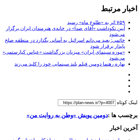
اخبار مرتبط
۷۵۹ اثر به «طلوع ماه» رسید
آیین نکوداشت «آقای صدا» در خانه‌ی هنرمندان ایران برگزار
می‌شود
خاتمی: بعید می‌دانم اسرائیل به آسانی بگذارد در منطقه صلح
پایدار برقرار شود
«موزه سینمای ایران» میزبان بزرگداشت «عباس کیارستمی»
می‌شود
بهاره رهنما دومین فیلم بلند سینمایی خود را کلید می‌زند
لینک کوتاه
برچسب ها :
دومین پویش «وطن به روایت من»
آخرین اخبار