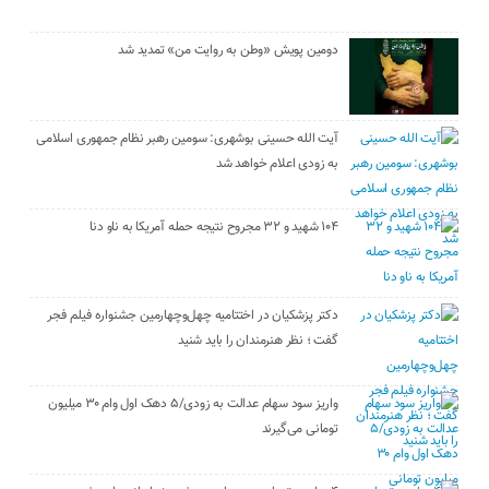
دومین پویش «وطن به روایت من» تمدید شد
آیت الله حسینی بوشهری: سومین رهبر نظام جمهوری اسلامی
به زودی اعلام خواهد شد
۱۰۴ شهید و ۳۲ مجروح نتیجه حمله آمریکا به ناو دنا
دکتر پزشکیان در اختتامیه چهل‌وچهارمین جشنواره فیلم فجر
گفت ؛ نظر هنرمندان را باید شنید
واریز سود سهام عدالت به زودی/۵ دهک اول وام ۳۰ میلیون
تومانی می‌گیرند