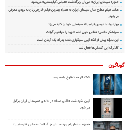
«موزه سینمای ایران» میزبان بزرگداشت «عباس کیارستمی» می‌شود
هفت فیلم مطرح سال سینمای ایران به همراه بهترین فیلم خارجی‌زبان به زودی معرفی
می‌شوند
بهاره رهنما دومین فیلم بلند سینمایی خود را کلید می‌زند
سرلشکر حاتمی: تقاص خون امام شهید را خواهیم گرفت
این بدرقه بیش از آنکه آیین سوگواری باشد بدرقه یک آرمان است
کالابرگ این کدملی‌ها فعال شد
گوناگون
۷۵۹ اثر به «طلوع ماه» رسید
آیین نکوداشت «آقای صدا» در خانه‌ی هنرمندان ایران برگزار
می‌شود
«موزه سینمای ایران» میزبان بزرگداشت «عباس کیارستمی»