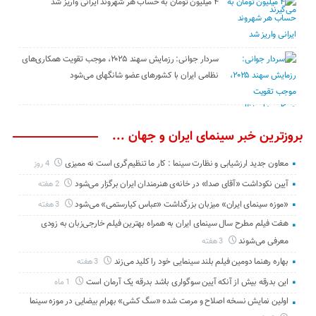
۴ میلیون تومان به حساب هر شهروند ایرانی واریز شد
سردار جوانی: رزمایش سهند ۲۰۲۵، موجب تقویت همکاری‌های
نظامی ایران با کشور‌های عضو شانگهای می‌شود
بروزترین خبر سینمای ایران و جهان ...
معاون جدید ارزشیابی و نظارت سینما : کار ما تنظیم‌گری است نه ممیزی
4 روز
آیین نکوداشت «آقای صدا» در خانه‌ی هنرمندان ایران برگزار می‌شود
2 هفته
«موزه سینمای ایران» میزبان بزرگداشت «عباس کیارستمی» می‌شود
3 هفته
هفت فیلم مطرح سال سینمای ایران به همراه بهترین فیلم خارجی‌زبان به زودی
معرفی می‌شوند
3 هفته
بهاره رهنما دومین فیلم بلند سینمایی خود را کلید می‌زند
3 هفته
این بدرقه بیش از آنکه آیین سوگواری باشد بدرقه یک آرمان است
1 ماه
اولین نمایش نسخه اصلاح و مرمت شده «سگ کشی» بهرام بیضایی در موزه سینما