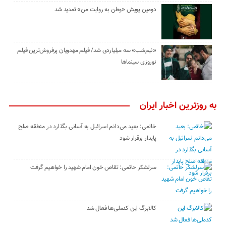
دومین پویش «وطن به روایت من» تمدید شد
«نیم‌شب» سه میلیاردی شد/ فیلم مهدویان پرفروش‌ترین فیلم
نوروزی سینماها
به روزترین اخبار ایران
خاتمی: بعید می‌دانم اسرائیل به آسانی بگذارد در منطقه صلح
پایدار برقرار شود
سرلشکر حاتمی: تقاص خون امام شهید را خواهیم گرفت
کالابرگ این کدملی‌ها فعال شد