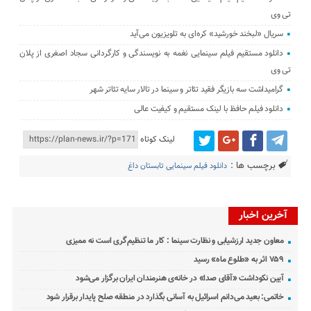
تی وی
سریال «لبخند خورشید» کره‌ای‌ به تلویزیون می‌آید
دانلود مستقیم فیلم سینمایی نغمه به نویسندگی و کارگردانی سجاد اصغری از پلان
تی وی
گرامیداشت سه بازیگر فقید تئاتر و سینما در تالار سایه تئاتر شهر
دانلود فیلم حافظ با لینک مستقیم و کیفیت عالی
لینک کوتاه
برچسب ها :
دانلود فیلم سینمایی تابستان داغ
آخرین اخبار
معاون جدید ارزشیابی و نظارت سینما : کار ما تنظیم‌گری است نه ممیزی
۷۵۹ اثر به «طلوع ماه» رسید
آیین نکوداشت «آقای صدا» در خانه‌ی هنرمندان ایران برگزار می‌شود
خاتمی: بعید می‌دانم اسرائیل به آسانی بگذارد در منطقه صلح پایدار برقرار شود