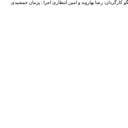
مت ۱۶ پیشگو با حضور گلاره عباسی گروه فیلم : گفتگو کارگردان: رضا بهاروند و امین انتظاری اجرا : پژمان جمشیدی