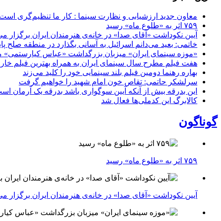
معاون جدید ارزشیابی و نظارت سینما : کار ما تنظیم‌گری است
۷۵۹ اثر به «طلوع ماه» رسید
آیین نکوداشت «آقای صدا» در خانه‌ی هنرمندان ایران برگزار می
خاتمی: بعید می‌دانم اسرائیل به آسانی بگذارد در منطقه صلح پای
«موزه سینمای ایران» میزبان بزرگداشت «عباس کیارستمی» م
هفت فیلم مطرح سال سینمای ایران به همراه بهترین فیلم خار
بهاره رهنما دومین فیلم بلند سینمایی خود را کلید می‌زند
سرلشکر حاتمی: تقاص خون امام شهید را خواهیم گرفت
این بدرقه بیش از آنکه آیین سوگواری باشد بدرقه یک آرمان اس
کالابرگ این کدملی‌ها فعال شد
گوناگون
۷۵۹ اثر به «طلوع ماه» رسید
آیین نکوداشت «آقای صدا» در خانه‌ی هنرمندان ایران برگزار می