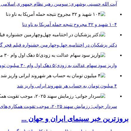
آیت الله حسینی بوشهری: سومین رهبر نظام جمهوری اسلامی ب
۱۰۴ شهید و ۳۲ مجروح نتیجه حمله آمریکا به ناو دنا
دکتر پزشکیان در اختتامیه چهل‌وچهارمین جشنواره فیلم فجر گفت
واریز سود سهام عدالت به زودی/۵ دهک اول وام ۳۰ میلیون تومانی می‌گیرند
۴ میلیون تومان به حساب هر شهروند ایرانی واریز شد
سردار جوانی: رزمایش سهند ۲۰۲۵، موجب تقویت همکاری‌های نظامی ایران با کشور‌های عضو شانگهای می‌شود
بروزترین خبر سینمای ایران و جهان ...