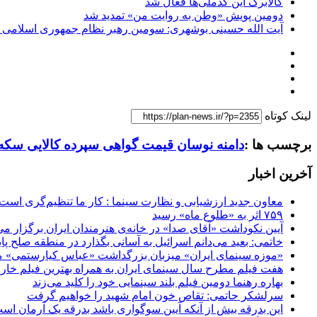
کالابرگ این کدملی‌ها فعال شد
دومین پویش «وطن به روایت من» تمدید شد
آیت الله حسینی بوشهری: سومین رهبر نظام جمهوری اسلامی ب
لینک کوتاه
برچسب ها :
دامنه نوسان قیمت گواهی سپرده کالایی سکه ر
آخرین اخبار
معاون جدید ارزشیابی و نظارت سینما : کار ما تنظیم‌گری است
۷۵۹ اثر به «طلوع ماه» رسید
آیین نکوداشت «آقای صدا» در خانه‌ی هنرمندان ایران برگزار می
خاتمی: بعید می‌دانم اسرائیل به آسانی بگذارد در منطقه صلح پای
«موزه سینمای ایران» میزبان بزرگداشت «عباس کیارستمی» م
هفت فیلم مطرح سال سینمای ایران به همراه بهترین فیلم خار
بهاره رهنما دومین فیلم بلند سینمایی خود را کلید می‌زند
سرلشکر حاتمی: تقاص خون امام شهید را خواهیم گرفت
این بدرقه بیش از آنکه آیین سوگواری باشد بدرقه یک آرمان اس