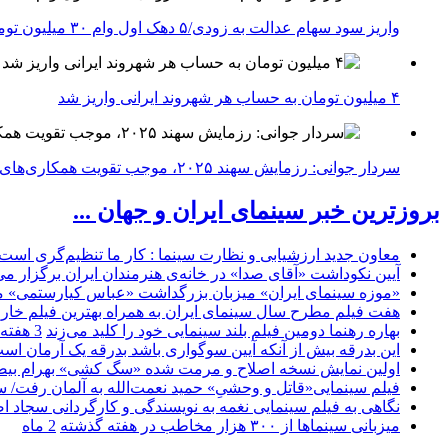
واریز سود سهام عدالت به زودی/۵ دهک اول وام ۳۰ میلیون تومانی می‌گیرند
۴ میلیون تومان به حساب هر شهروند ایرانی واریز شد
سردار جوانی: رزمایش سهند ۲۰۲۵، موجب تقویت همکاری‌های نظامی ایران با کشور‌های عضو شانگهای می‌شود
بروزترین خبر سینمای ایران و جهان ...
معاون جدید ارزشیابی و نظارت سینما : کار ما تنظیم‌گری است
آیین نکوداشت «آقای صدا» در خانه‌ی هنرمندان ایران برگزار می
«موزه سینمای ایران» میزبان بزرگداشت «عباس کیارستمی» م
هفت فیلم مطرح سال سینمای ایران به همراه بهترین فیلم خار
بهاره رهنما دومین فیلم بلند سینمایی خود را کلید می‌زند
3 هفته
این بدرقه بیش از آنکه آیین سوگواری باشد بدرقه یک آرمان اس
اولین نمایش نسخه اصلاح و مرمت شده «سگ کشی» بهرام بیضا
فیلم سینمایی«قاتل و وحشیِ» حمید نعمت‌الله به آلمان رفت/ س
نگاهی به فیلم سینمایی نغمه به نویسندگی و کارگردانی سجاد ا
میزبانی سینماها از ۳۰۰ هزار مخاطب در هفته گذشته
2 ماه