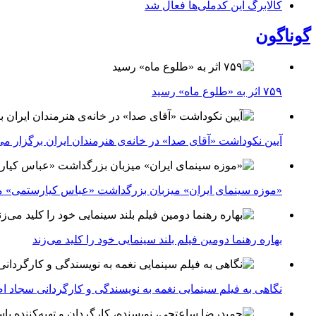
کالابرگ این کدملی‌ها فعال شد
گوناگون
۷۵۹ اثر به «طلوع ماه» رسید
آیین نکوداشت «آقای صدا» در خانه‌ی هنرمندان ایران برگزار می
«موزه سینمای ایران» میزبان بزرگداشت «عباس کیارستمی» م
بهاره رهنما دومین فیلم بلند سینمایی خود را کلید می‌زند
نگاهی به فیلم سینمایی نغمه به نویسندگی و کارگردانی سجاد ا