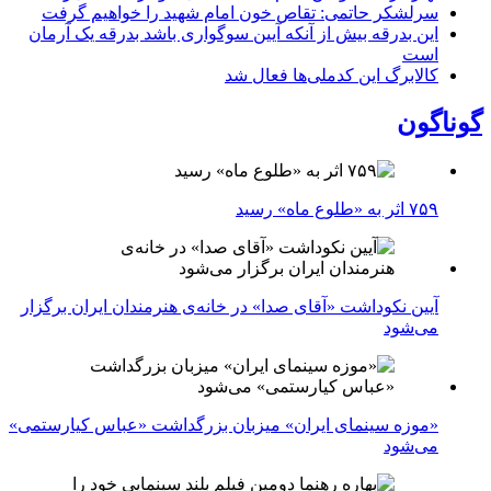
سرلشکر حاتمی: تقاص خون امام شهید را خواهیم گرفت
این بدرقه بیش از آنکه آیین سوگواری باشد بدرقه یک آرمان
است
کالابرگ این کدملی‌ها فعال شد
گوناگون
۷۵۹ اثر به «طلوع ماه» رسید
آیین نکوداشت «آقای صدا» در خانه‌ی هنرمندان ایران برگزار
می‌شود
«موزه سینمای ایران» میزبان بزرگداشت «عباس کیارستمی»
می‌شود