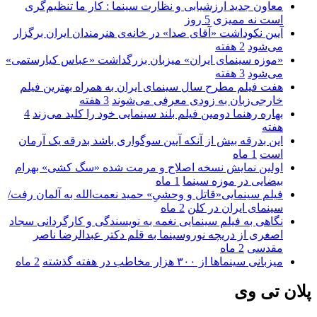
معاون جدید ارزشیابی و نظارت سینما : کار ما تنظیم‌گری
است نه ممیزی
5 روز
آیین نکوداشت «آقای صدا» در خانه‌ی هنرمندان ایران برگزار
می‌شود
2 هفته
«موزه سینمای ایران» میزبان بزرگداشت «عباس کیارستمی»
می‌شود
3 هفته
هفت فیلم مطرح سال سینمای ایران به همراه بهترین فیلم
خارجی‌زبان به زودی معرفی می‌شوند
3 هفته
بهاره رهنما دومین فیلم بلند سینمایی خود را کلید می‌زند
4
هفته
این بدرقه بیش از آنکه آیین سوگواری باشد بدرقه یک آرمان
است
1 ماه
اولین نمایش نسخه اصلاح و مرمت شده «سگ کشی» بهرام
بیضایی در موزه سینما
1 ماه
فیلم سینمایی«قاتل و وحشیِ» حمید نعمت‌الله به آلمان رفت/
سینمای ایران در کلن
2 ماه
نگاهی به فیلم سینمایی نغمه به نویسندگی و کارگردانی سجاد
اصغری از دریچه نوروسینما به قلم دکتر عبدالرضا ناصر
مقدسی
2 ماه
میزبانی سینماها از ۳۰۰ هزار مخاطب در هفته گذشته
2 ماه
پلان تی وی