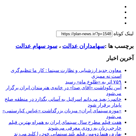
لینک کوتاه
برچسب ها :
سهامداران عدالت
،
سود سهام عدالت
آخرین اخبار
معاون جدید ارزشیابی و نظارت سینما : کار ما تنظیم‌گری
است نه ممیزی
۷۵۹ اثر به «طلوع ماه» رسید
آیین نکوداشت «آقای صدا» در خانه‌ی هنرمندان ایران برگزار
می‌شود
خاتمی: بعید می‌دانم اسرائیل به آسانی بگذارد در منطقه صلح
پایدار برقرار شود
«موزه سینمای ایران» میزبان بزرگداشت «عباس کیارستمی»
می‌شود
هفت فیلم مطرح سال سینمای ایران به همراه بهترین فیلم
خارجی‌زبان به زودی معرفی می‌شوند
بهاره رهنما دومین فیلم بلند سینمایی خود را کلید می‌زند