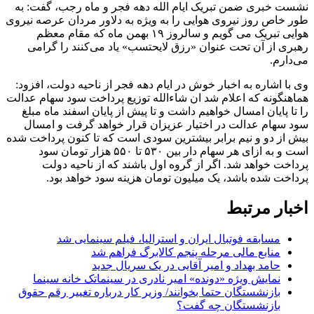
نشست خبری ضمن تبریک ایام الله دهه فجر و ماه رجب، گفت: به
طور خاص روز نیروی هوایی را به ویژه به دلاور مردان عرصه نیروی
هوایی تبریک می گویم و سالروز ۱۹ بهمن ماه که مقام معظم
رهبری از آن تحت عنوان «رزق لایحتسب» یاد می‌کنند را گرامی
می‌دارم.
وی با اشاره به اخبار خوش در ایام دهه فجر از ناحیه دولت، افزود:
هماهنگونه که اعلام شد ان شاءالله توزیع پرداخت سود سهام عدالت
را تا پایان امسال خواهیم داشت و تا پیش از پایان اسفند ماه مبلغ
سود سهام عدالت در اختیار عزیزان قرار خواهد گرفت و امسال
بیش از دو و نیم برابر بیشترین سودی است که تا کنون پرداخت شده
است و به ازای هر سهام دار بین ۵۳۰ تا ۵۵۰ هزار تومان سود
پرداخت خواهد شد. اگر از گروه اول باشند که از ناحیه دولت
پرداخت شده باشد، یک میلیون تومان هزینه سود خواهد بود.
اخبار مرتبط
مسابقه فوتبال ایران و استرالیا، فیلم سینمایی شد
منابع مالی مرحله پنجم کالابرگ فراهم شد
حامد بهداد و امیر آقایی در یک سریال جدید
نمایش ویژه «دونده» امیر نادری در سینماتک خانه سینما
بازنشستگان حتما بخوانند/ وزیر کار درباره تغییر رقم حقوق
بازنشستگان چه گفت؟