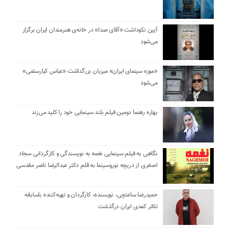
آیین نکوداشت «آقای صدا» در خانه‌ی هنرمندان ایران برگزار
می‌شود
«موزه سینمای ایران» میزبان بزرگداشت «عباس کیارستمی»
می‌شود
بهاره رهنما دومین فیلم بلند سینمایی خود را کلید می‌زند
نگاهی به فیلم سینمایی نغمه به نویسندگی و کارگردانی سجاد
اصغری از دریچه نوروسینما به قلم دکتر عبدالرضا ناصر مقدسی
حمیدرضا ساعتچی، نویسنده، کارگردان و تهیه‌کننده باسابقه
تئاتر کمدی ایران درگذشت