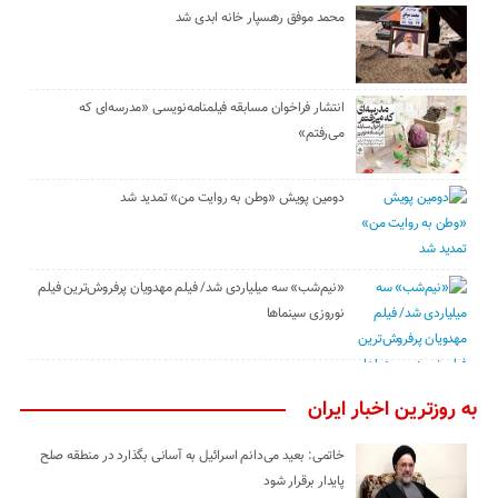
محمد موفق رهسپار خانه ابدی شد
انتشار فراخوان مسابقه فیلمنامه‌نویسی «مدرسه‌ای که
می‌رفتم»
دومین پویش «وطن به روایت من» تمدید شد
«نیم‌شب» سه میلیاردی شد/ فیلم مهدویان پرفروش‌ترین فیلم
نوروزی سینماها
به روزترین اخبار ایران
خاتمی: بعید می‌دانم اسرائیل به آسانی بگذارد در منطقه صلح
پایدار برقرار شود