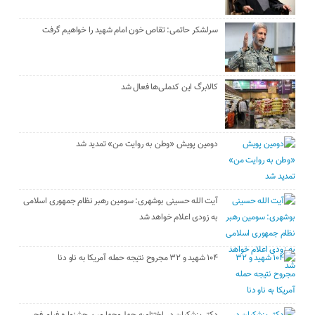
سرلشکر حاتمی: تقاص خون امام شهید را خواهیم گرفت
کالابرگ این کدملی‌ها فعال شد
دومین پویش «وطن به روایت من» تمدید شد
آیت الله حسینی بوشهری: سومین رهبر نظام جمهوری اسلامی
به زودی اعلام خواهد شد
۱۰۴ شهید و ۳۲ مجروح نتیجه حمله آمریکا به ناو دنا
دکتر پزشکیان در اختتامیه چهل‌وچهارمین جشنواره فیلم فجر