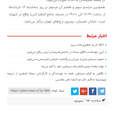
در قطعه هنرمندان به خاک سپرده می‌شود.
همچنین مراسم سوم و هفتم آن مرحوم در روز سه‌شنبه ۱۲ خردادماه
از ساعت ۱۷:۳۰ الی ۱۹:۰۰ در مسجد جامع الزهرا (س) واقع در شهرک
غرب، خیابان هرمزان، روبروی برج‌های تهران برگزار می‌شود.
اخبار مرتبط
۷۵۹ اثر به «طلوع ماه» رسید
آیین نکوداشت «آقای صدا» در خانه‌ی هنرمندان ایران برگزار می‌شود
«موزه سینمای ایران» میزبان بزرگداشت «عباس کیارستمی» می‌شود
بهاره رهنما دومین فیلم بلند سینمایی خود را کلید می‌زند
نگاهی به فیلم سینمایی نغمه به نویسندگی و کارگردانی سجاد اصغری از دریچه
نوروسینما به قلم دکتر عبدالرضا ناصر مقدسی
لینک کوتاه
برچسب ها :
ناموجود