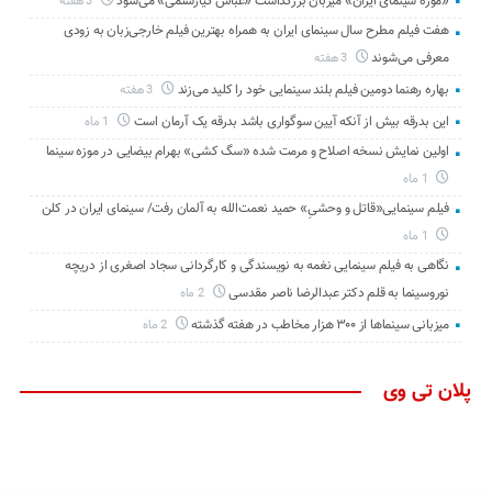
«موزه سینمای ایران» میزبان بزرگداشت «عباس کیارستمی» می‌شود
3 هفته
هفت فیلم مطرح سال سینمای ایران به همراه بهترین فیلم خارجی‌زبان به زودی
معرفی می‌شوند
3 هفته
بهاره رهنما دومین فیلم بلند سینمایی خود را کلید می‌زند
3 هفته
این بدرقه بیش از آنکه آیین سوگواری باشد بدرقه یک آرمان است
1 ماه
اولین نمایش نسخه اصلاح و مرمت شده «سگ کشی» بهرام بیضایی در موزه سینما
1 ماه
فیلم سینمایی«قاتل و وحشیِ» حمید نعمت‌الله به آلمان رفت/ سینمای ایران در کلن
1 ماه
نگاهی به فیلم سینمایی نغمه به نویسندگی و کارگردانی سجاد اصغری از دریچه
نوروسینما به قلم دکتر عبدالرضا ناصر مقدسی
2 ماه
میزبانی سینماها از ۳۰۰ هزار مخاطب در هفته گذشته
2 ماه
پلان تی وی