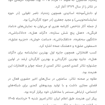
زنده‌یاد ساعتچی که متولد ۲۰ مرداد ۱۳۴۵ بود، فعالیت حرفه‌ای خود
در تئاتر را از سال ۱۳۷۹ آغاز کرد.
او دانش‌آموخته اساتیدی همچون زنده‌یاد ناصر تقوایی (در حوزه
نمایشنامه‌نویسی) و مجید جعفری (در حوزه کارگردانی) بود.
از جمله آثار شاخص کارنامه هنری او می‌توان به نمایش‌های «داماد
فرنگی»، «هتل پنج شش ستاره»، «گراند هتل»، «دلاک‌باشی»،
«تانگوی سه‌نفره»، «دلقک‌باشی»، «ساعت خوش»، «جزیره عشق»،
«سمفونی عشق» و «هشتک عمه» اشاره کرد.
کسب افتخاراتی همچون جایزه اول بهترین نمایشنامه برای «گراند
هتل»، جایزه بهترین کارگردانی و بهترین کارگردان ارشد در اولین
جشنواره تئاتر کمدی انجمن تئاتر کمدی از جمله جوایز و افتخارات این
هنرمند بود.
علاوه بر صحنه تئاتر، ساعتچی در سال‌های اخیر حضوری فعال در
فضای مجازی داشت و با تولید ویدیوهای کمدی برای شبکه‌های
اجتماعی، ارتباطی مستمر با مخاطبان خود برقرار کرده بود.
پیکر این هنرمند طبق اعلام ایران تئاتر،امروز شنبه ۹ خردادماه ۱۴۰۵