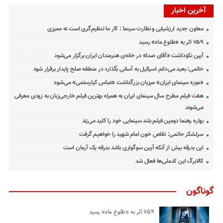
آخرین اخبار
معاون جدید ارزشیابی و نظارت سینما : کار ما تنظیم‌گری است نه ممیزی
۷۵۹ اثر به «طلوع ماه» رسید
آیین نکوداشت «آقای صدا» در خانه‌ی هنرمندان ایران برگزار می‌شود
خاتمی: بعید می‌دانم اسرائیل به آسانی بگذارد در منطقه صلح پایدار برقرار شود
«موزه سینمای ایران» میزبان بزرگداشت «عباس کیارستمی» می‌شود
هفت فیلم مطرح سال سینمای ایران به همراه بهترین فیلم خارجی‌زبان به زودی معرفی
می‌شوند
بهاره رهنما دومین فیلم بلند سینمایی خود را کلید می‌زند
سرلشکر حاتمی: تقاص خون امام شهید را خواهیم گرفت
این بدرقه بیش از آنکه آیین سوگواری باشد بدرقه یک آرمان است
کالابرگ این کدملی‌ها فعال شد
گوناگون
۷۵۹ اثر به «طلوع ماه» رسید