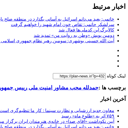
اخبار مرتبط
خاتمی: بعید می‌دانم اسرائیل به آسانی بگذارد در منطقه صلح پای
سرلشکر حاتمی: تقاص خون امام شهید را خواهیم گرفت
کالابرگ این کدملی‌ها فعال شد
دومین پویش «وطن به روایت من» تمدید شد
آیت الله حسینی بوشهری: سومین رهبر نظام جمهوری اسلامی ب
لینک کوتاه
برچسب ها :
حمدلله محب مشاور امنیت ملی رییس جمهور 
آخرین اخبار
معاون جدید ارزشیابی و نظارت سینما : کار ما تنظیم‌گری است
۷۵۹ اثر به «طلوع ماه» رسید
آیین نکوداشت «آقای صدا» در خانه‌ی هنرمندان ایران برگزار می
خاتمی: بعید می‌دانم اسرائیل به آسانی بگذارد در منطقه صلح پای