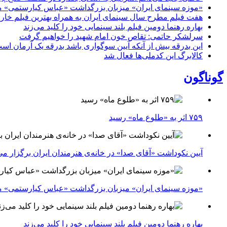
«موزه سینمای ایران» میزبان بزرگداشت «عباس کیارستمی» م
هفت فیلم مطرح سال سینمای ایران به همراه بهترین فیلم خار
بهاره رهنما دومین فیلم بلند سینمایی خود را کلید می‌زند
سرلشکر حاتمی: تقاص خون امام شهید را خواهیم گرفت
این بدرقه بیش از آنکه آیین سوگواری باشد بدرقه یک آرمان اس
کالابرگ این کدملی‌ها فعال شد
گوناگون
۷۵۹ اثر به «طلوع ماه» رسید
آیین نکوداشت «آقای صدا» در خانه‌ی هنرمندان ایران برگزار می
«موزه سینمای ایران» میزبان بزرگداشت «عباس کیارستمی» م
بهاره رهنما دومین فیلم بلند سینمایی خود را کلید می‌زند