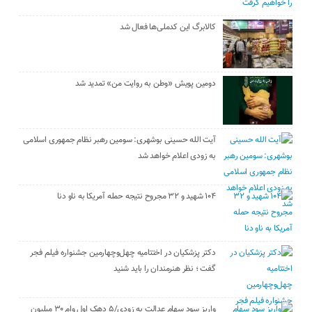
کالابرگ این کدملی‌ها فعال شد
دومین پویش «وطن به روایت من» تمدید شد
آیت الله حسینی بوشهری: سومین رهبر نظام جمهوری اسلامی
به زودی اعلام خواهد شد
۱۰۴ شهید و ۳۲ مجروح نتیجه حمله آمریکا به ناو دنا
دکتر پزشکیان در اختتامیه چهل‌وچهارمین جشنواره فیلم فجر
گفت ؛ نظر هنرمندان را باید شنید
واریز سود سهام عدالت به زودی/۵ دهک اول وام ۳۰ میلیون