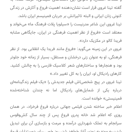
گفته تینا غروی قرار است نشان‌دهنده اهمیت فروغ و آثارش در زندگی
کنونی زنان ایرانی و البته تاثیراتش بر جریان فمینیسم ایران باشد.
تینا غروی این شاعر مدرنیست را «سیلویا پلات فرهنگ ما» می‌خواند و
معتقد است «فروغ از نظر اهمیت فرهنگی در ایران، جایگاهی مشابه
فریدا کالو در مکزیک دارد».
غروی در این زمینه می‌گوید: «فروغ مانند فریدا یک انقلابی بود. از نظر
فرهنگی، او به عنوان زنی درخشان و مستقل، بسیار از زمانه خود جلوتر
بود و هنجارها و ساختارهای شعر کلاسیک فارسی را به چالش کشید.
کارهای رادیکال او، ایران را به کل تغییر داد.»
تینا غروی در پیج شخصی‌اش فیلم جدیدش را «یک فیلم زندگینامه‌ای
درباره یکی از شمایل‌های رادیکال اما نه چندان شناخته‌شده
فمینیستی» خوانده است.
اعلام خبر ساخته شدن فیلمی جهانی درباره فروغ فرخزاد، در همان
روزی که اعلام شد خانه پدری فروغ پس از چند سال کش‌وقوس
سرانجام به تملک شهرداری درآمده و مرمت و بازسازی آن برای تبدیل
شدن به موزه به زودی آغاز خواهد شد، روز خوبی برای دوستداران فروغ