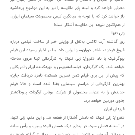
معرفی خواهد کرد و البته پای مقایسه را نیز به این موضوع پرحاشیه
باز خواهد کرد که با توجه به میانگین کیفی محصولات سینمای ایران،
از هم‌اکنون نتیجه این مقایسه آشکار است!
زنی تنها
روز گذشته آرت تاکس به‌نقل از ورایتی خبر از ساخت فیلمی درباره
فروغ فرخزاد، شاعر دوران‌ساز ایرانی داد. بنا بر اخبار رسیده این فیلم
بیوگرافیک با نام «فروغ: زنی تنها» به کارگردانی تینا غروی ساخته
خواهد شد. یک کارگردان، فیلمنامه‌نویس و تهیه‌کننده ایرانی-آمریکایی
که پیش از این برای فیلم «من نسرین هستم» نامزد دریافت جایزه
بهترین کارگردانی از مراسم سینمایی بفتا شده است و حالا فیلم
جدیدش را به عنوان محصولی از شرکت یونانی آرگونات پروداکشنز
جلوی دوربین خواهد برد.
فریدای ایران
«فروغ: زنی تنها» که نامش آشکارا از قطعه «… و این منم، زنی تنها،
در آستانه فصلی سرد، در ابتدای درک هستی آلوده زمین، و یأس ساده
و غمناک آسمان، و ناتوانی این دست‌های سیمانی» گرفته شده؛ به