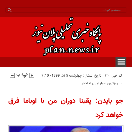
کد خبر : 120
تاریخ انتشار : چهارشنبه 5 آذر 1399 - 7:10
به روزترین اخبار ایران
«
اخبار
جو بایدن: یقینا دوران من با اوباما فرق
خواهد کرد