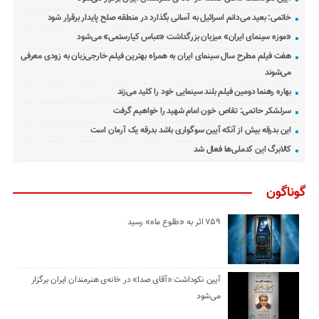
خاتمی: بعید می‌دانم اسرائیل به آسانی بگذارد در منطقه صلح پایدار برقرار شود
«موزه سینمای ایران» میزبان بزرگداشت «عباس کیارستمی» می‌شود
هفت فیلم مطرح سال سینمای ایران به همراه بهترین فیلم خارجی‌زبان به زودی معرفی
می‌شوند
بهاره رهنما دومین فیلم بلند سینمایی خود را کلید می‌زند
سرلشکر حاتمی: تقاص خون امام شهید را خواهیم گرفت
این بدرقه بیش از آنکه آیین سوگواری باشد بدرقه یک آرمان است
کالابرگ این کدملی‌ها فعال شد
گوناگون
۷۵۹ اثر به «طلوع ماه» رسید
آیین نکوداشت «آقای صدا» در خانه‌ی هنرمندان ایران برگزار
می‌شود