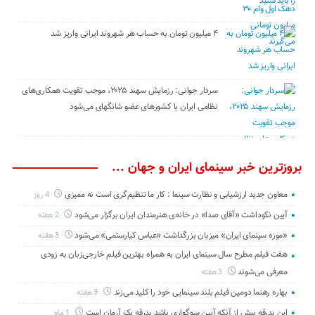
۴ میلیون تومان به حساب هر شهروند ایرانی واریز شد
سردار جوانی: رزمایش سهند ۲۰۲۵، موجب تقویت همکاری‌های
نظامی ایران با کشور‌های عضو شانگهای می‌شود
بروزترین خبر سینمای ایران و جهان ...
معاون جدید ارزشیابی و نظارت سینما : کار ما تنظیم‌گری است نه ممیزی
4 روز
آیین نکوداشت «آقای صدا» در خانه‌ی هنرمندان ایران برگزار می‌شود
2 هفته
«موزه سینمای ایران» میزبان بزرگداشت «عباس کیارستمی» می‌شود
3 هفته
هفت فیلم مطرح سال سینمای ایران به همراه بهترین فیلم خارجی‌زبان به زودی
معرفی می‌شوند
3 هفته
بهاره رهنما دومین فیلم بلند سینمایی خود را کلید می‌زند
3 هفته
این بدرقه بیش از آنکه آیین سوگواری باشد بدرقه یک آرمان است
1 ماه