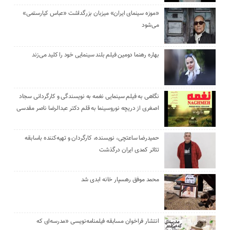
«موزه سینمای ایران» میزبان بزرگداشت «عباس کیارستمی»
می‌شود
بهاره رهنما دومین فیلم بلند سینمایی خود را کلید می‌زند
نگاهی به فیلم سینمایی نغمه به نویسندگی و کارگردانی سجاد
اصغری از دریچه نوروسینما به قلم دکتر عبدالرضا ناصر مقدسی
حمیدرضا ساعتچی، نویسنده، کارگردان و تهیه‌کننده باسابقه
تئاتر کمدی ایران درگذشت
محمد موفق رهسپار خانه ابدی شد
انتشار فراخوان مسابقه فیلمنامه‌نویسی «مدرسه‌ای که