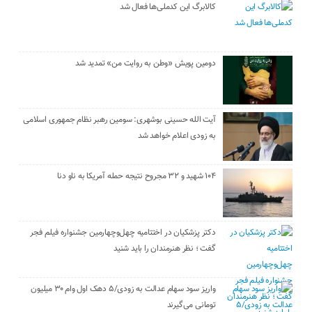
کالابرگ این کدملی‌ها فعال شد
دومین پویش «وطن به روایت من» تمدید شد
آیت الله حسینی بوشهری: سومین رهبر نظام جمهوری اسلامی
به زودی اعلام خواهد شد
۱۰۴ شهید و ۳۲ مجروح نتیجه حمله آمریکا به ناو دنا
دکتر پزشکیان در اختتامیه چهل‌وچهارمین جشنواره فیلم فجر
گفت ؛ نظر هنرمندان را باید شنید
واریز سود سهام عدالت به زودی/۵ دهک اول وام ۳۰ میلیون
تومانی می‌گیرند