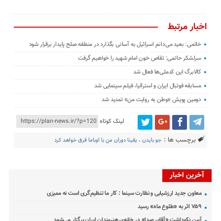
اخبار مرتبط
خاتمی: بعید می‌دانم اسرائیل به آسانی بگذارد در منطقه صلح پایدار برقرار شود
سرلشکر حاتمی: تقاص خون امام شهید را خواهیم گرفت
کالابرگ این کدملی‌ها فعال شد
مسابقه فوتبال ایران و استرالیا، فیلم سینمایی شد
دومین پویش «وطن به روایت من» تمدید شد
لینک کوتاه
برچسب ها :
جو بایدن
،
یقینا دوران من با اوباما فرق خواهد کرد
آخرین اخبار
معاون جدید ارزشیابی و نظارت سینما : کار ما تنظیم‌گری است نه ممیزی
۷۵۹ اثر به «طلوع ماه» رسید
آیین نکوداشت «آقای صدا» در خانه‌ی هنرمندان ایران برگزار می‌شود