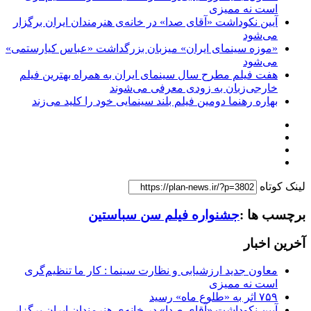
است نه ممیزی
آیین نکوداشت «آقای صدا» در خانه‌ی هنرمندان ایران برگزار
می‌شود
«موزه سینمای ایران» میزبان بزرگداشت «عباس کیارستمی»
می‌شود
هفت فیلم مطرح سال سینمای ایران به همراه بهترین فیلم
خارجی‌زبان به زودی معرفی می‌شوند
بهاره رهنما دومین فیلم بلند سینمایی خود را کلید می‌زند
لینک کوتاه
برچسب ها :
جشنواره فیلم سن سباستین
آخرین اخبار
معاون جدید ارزشیابی و نظارت سینما : کار ما تنظیم‌گری
است نه ممیزی
۷۵۹ اثر به «طلوع ماه» رسید
آیین نکوداشت «آقای صدا» در خانه‌ی هنرمندان ایران برگزار