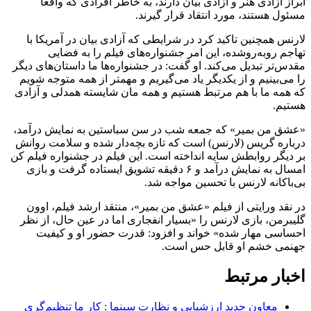
ابراز آزادی هنر و آزادی بیان دارند، به خاطر افرادی که واقعاً
مسئول هستند، مورد انتقاد قرار گیرند.
لارنس همچنین تاکید کرد در شرایطی که آزادی بیان در آمریکا با
تهاجم روبه‌روشده، این امر جشنواره‌های فیلم را به فضایی
مقدس‌تر تبدیل می‌کند. او گفت: در جشنواره‌ها ما داستان‌های دیگر
را می‌بینیم و از یکدیگر یاد می‌گیریم و مهمتر از همه متوجه شویم
که همه ما با هم مرتبط هستیم و همه مان شایسته همدلی و آزادی
هستیم.
«عشق من بمیر» که جمعه شب در سن سباستین به نمایش درآمد،
درباره گریس (لارنس) است که تازه بچه‌دار شده و سلامت روانش
بر دیگر روابطش سایه انداخته است. این فیلم در جشنواره فیلم کن
امسال به نمایش درآمد و ۶ دقیقه تشویق ایستاده گرفت و بازی
بی‌باکانه لارنس با تحسین مواجه شد.
در نقد ورایتی از فیلم «عشق من بمیر»، منتقد ارشد فیلم، اوون
گلیبرمن، بازی لارنس را «بسیار انفجاری اما در عین حال، از نظر
احساسی مهار شده» خواند و افزود: قدرت حضور او و کیفیت
جهنمی خشم او قابل حس است.
اخبار مرتبط
معاون جدید ارزشیابی و نظارت سینما : کار ما تنظیم‌گری