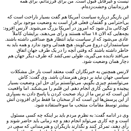
نیست و غیرقابل قبول است. من برای فرزندانم، برای همه
فرزندانمان وحشت‌زده‌ام.
این بازیگر درباره سیاست آمریکا هم گفت بسیار ناراحت است که
بی‌احترامی و گفتمان فعلی قرار است به وضعیت موجود برای
کودکانی بدل شود که امروز در آمریکا بزرگ می‌شوند. لارنس افزود:
بچه‌هایی که الان ۱۸ ساله هستند و رأی می‌دهند، برایشان کاملاً
عادی می‌شود که از سیاست نباید انتظار هیچ صداقتی داشته باشند.
سیاستمداران دروغ می‌گویند، هیچ همدلی وجود ندارد و همه باید به
خاطر داشته باشند که وقتی آنچه را در یک طرف جهان اتفاق
می‌افتد نادیده می‌گیرید، طولی نمی‌کشد که طرف دیگر جهان هم
دچار همان وضعیت شود.
لارنس همچنین به خبرنگاران گفت معتقد است بار حل مشکلات
سیاسی جهان نباید بر دوش هنرمندان باشد. وی گفت: کاش
می‌توانستم چیزی بگویم، می‌توانستم برای حل این وضعیت بسیار
پیچیده و ننگین کاری انجام دهم. این قلبم را می‌شکند. اما واقعیت
این است که ترس ما از زیاد صحبت کردن یا پاسخ دادن به بسیاری
از این پرسش‌ها این است که از سخنان ما فقط برای افزودن آتش
بیشتر توسط مقامات منتخب ما سوءاستفاده شود.
وی در ادامه گفت: به نظرم مردم باید بر اینکه چه کسی مسئول
است و چه کاری می‌تواند انجام دهد و چه زمانی باید حاضر شوند و
رأی دهند، تمرکز کنند و نگذارند بازیگران و هنرمندانی که سعی در