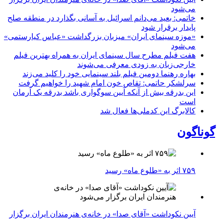
می‌شود
خاتمی: بعید می‌دانم اسرائیل به آسانی بگذارد در منطقه صلح
پایدار برقرار شود
«موزه سینمای ایران» میزبان بزرگداشت «عباس کیارستمی»
می‌شود
هفت فیلم مطرح سال سینمای ایران به همراه بهترین فیلم
خارجی‌زبان به زودی معرفی می‌شوند
بهاره رهنما دومین فیلم بلند سینمایی خود را کلید می‌زند
سرلشکر حاتمی: تقاص خون امام شهید را خواهیم گرفت
این بدرقه بیش از آنکه آیین سوگواری باشد بدرقه یک آرمان
است
کالابرگ این کدملی‌ها فعال شد
گوناگون
۷۵۹ اثر به «طلوع ماه» رسید
آیین نکوداشت «آقای صدا» در خانه‌ی هنرمندان ایران برگزار