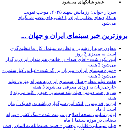
سردار جوانی: رزمایش سهند ۲۰۲۵، موجب تقویت
همکاری‌های نظامی ایران با کشور‌های عضو شانگهای
می‌شود
بروزترین خبر سینمای ایران و جهان ...
معاون جدید ارزشیابی و نظارت سینما : کار ما تنظیم‌گری
است نه ممیزی
2 روز
آیین نکوداشت «آقای صدا» در خانه‌ی هنرمندان ایران برگزار
می‌شود
2 هفته
«موزه سینمای ایران» میزبان بزرگداشت «عباس کیارستمی»
می‌شود
3 هفته
هفت فیلم مطرح سال سینمای ایران به همراه بهترین فیلم
خارجی‌زبان به زودی معرفی می‌شوند
3 هفته
بهاره رهنما دومین فیلم بلند سینمایی خود را کلید می‌زند
3
هفته
این بدرقه بیش از آنکه آیین سوگواری باشد بدرقه یک آرمان
است
1 ماه
اولین نمایش نسخه اصلاح و مرمت شده «سگ کشی» بهرام
بیضایی در موزه سینما
1 ماه
فیلم سینمایی«قاتل و وحشیِ» حمید نعمت‌الله به آلمان رفت/