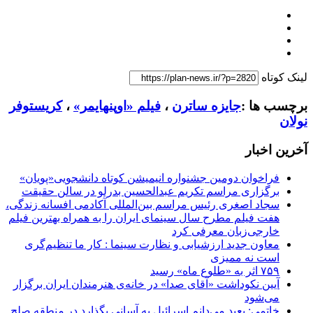
لینک کوتاه
برچسب ها :
جایزه ساترن
،
فیلم «اوپنهایمر»
،
کریستوفر
نولان
آخرین اخبار
فراخوان دومین جشنواره انیمیشن کوتاه دانشجویی«پویان»
برگزاری مراسم تکریم عبدالحسین بدرلو در سالن حقیقت
سجاد اصغری رئیس مراسم بین‌المللی آکادمی افسانه زندگی،
هفت فیلم مطرح سال سینمای ایران را به همراه بهترین فیلم
خارجی‌زبان معرفی کرد
معاون جدید ارزشیابی و نظارت سینما : کار ما تنظیم‌گری
است نه ممیزی
۷۵۹ اثر به «طلوع ماه» رسید
آیین نکوداشت «آقای صدا» در خانه‌ی هنرمندان ایران برگزار
می‌شود
خاتمی: بعید می‌دانم اسرائیل به آسانی بگذارد در منطقه صلح