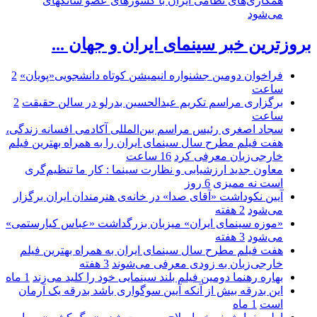
همکاری‌های نظامی ایران با کشور‌های عضو شانگهای
می‌شود
بروزترین خبر سینمای ایران و جهان ...
فراخوان دومین جشنواره انیمیشن کوتاه دانشجویی«پویان»
2
ساعت
برگزاری مراسم تکریم عبدالحسین بدرلو در سالن حقیقت
2
ساعت
سجاد اصغری رئیس مراسم بین‌المللی آکادمی افسانه زندگی،
هفت فیلم مطرح سال سینمای ایران را به همراه بهترین فیلم
خارجی‌زبان معرفی کرد
16 ساعت
معاون جدید ارزشیابی و نظارت سینما : کار ما تنظیم‌گری
است نه ممیزی
6 روز
آیین نکوداشت «آقای صدا» در خانه‌ی هنرمندان ایران برگزار
می‌شود
2 هفته
«موزه سینمای ایران» میزبان بزرگداشت «عباس کیارستمی»
می‌شود
3 هفته
هفت فیلم مطرح سال سینمای ایران به همراه بهترین فیلم
خارجی‌زبان به زودی معرفی می‌شوند
3 هفته
بهاره رهنما دومین فیلم بلند سینمایی خود را کلید می‌زند
1 ماه
این بدرقه بیش از آنکه آیین سوگواری باشد بدرقه یک آرمان
است
1 ماه