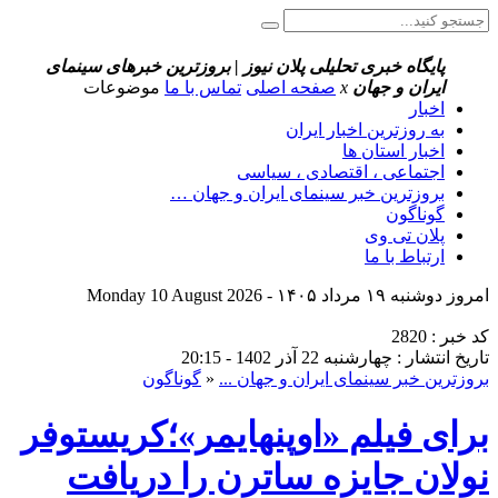
پایگاه خبری تحلیلی پلان نیوز | بروزترین خبرهای سینمای
ایران و جهان
x
صفحه اصلی
تماس با ما
موضوعات
اخبار
به روزترین اخبار ایران
اخبار استان ها
اجتماعی ، اقتصادی ، سیاسی
بروزترین خبر سینمای ایران و جهان …
گوناگون
پلان تی وی
ارتباط با ما
امروز دوشنبه ۱۹ مرداد ۱۴۰۵ - Monday 10 August 2026
کد خبر : 2820
تاریخ انتشار : چهارشنبه 22 آذر 1402 - 20:15
بروزترین خبر سینمای ایران و جهان ...
«
گوناگون
برای فیلم «اوپنهایمر»؛کریستوفر
نولان جایزه ساترن را دریافت