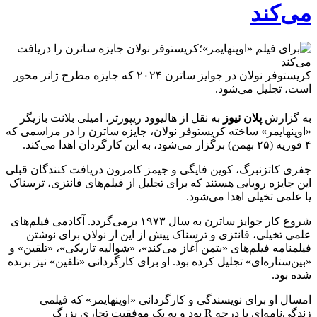
می‌کند
کریستوفر نولان در جوایز ساترن ۲۰۲۴ که جایزه مطرح ژانر محور
است، تجلیل می‌شود.
به گزارش
پلان نیوز
به نقل از هالیوود ریپورتر، امیلی بلانت بازیگر
«اوپنهایمر» ساخته کریستوفر نولان، جایزه ساترن را در مراسمی که
۴ فوریه ‌(۲۵ بهمن) برگزار می‌شود، به این کارگردان اهدا می‌کند.
جفری کاتزنبرگ، کوین فایگی و جیمز کامرون دریافت کنندگان قبلی
این جایزه رویایی هستند که برای تجلیل از فیلم‌های فانتزی، ترسناک
یا علمی تخیلی اهدا می‌شود.
شروع کار جوایز ساترن به سال ۱۹۷۳ برمی‌گردد. آکادمی فیلم‌های
علمی تخیلی، فانتزی و ترسناک پیش از این از نولان برای نوشتن
فیلمنامه فیلم‌های «بتمن آغاز می‌کند»، «شوالیه تاریکی»، «تلقین» و
«بین‌ستاره‌ای» تجلیل کرده بود. او برای کارگردانی «تلقین» نیز برنده
شده بود.
امسال او برای نویسندگی و کارگردانی «اوپنهایمر» که فیلمی
زندگی‌نامه‌ای با درجه R بود و به یک موفقیت تجاری بزرگ