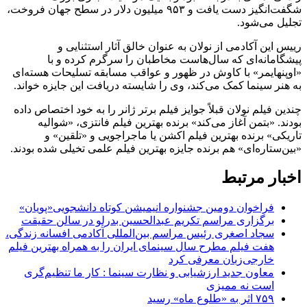
شگفت‌انگیز دست یافت و ۹۵۳ میلیون دلار در سطح جهان فروخت،
تجلیل می‌شود.
رییس این آکادمی از نولان به عنوان خالق آثار استثنایی و
پیشگامانه‌ای که سال‌هاست مخاطبان را سرگرم کرده و با
«اوپنهایمر» با کاوش در ظهور و عواقب مسابقه تسلیحات هسته‌ای
به هنر سینما کمک می‌کند، وی را شایسته دریافت این جایزه خواند.
چندین فیلم نولان قبلاً جوایز فیلم برتر ژانر را به خود اختصاص داده
بودند. «بتمن آغاز می‌کند» برنده بهترین فیلم فانتزی، «شوالیه
تاریکی» برنده بهترین فیلم اکشن یا ماجراجویی و «تلقین» و
«بین‌ستاره‌ای» هم برنده جایزه بهترین فیلم علمی تخیلی شده بودند.
اخبار مرتبط
فراخوان دومین جشنواره انیمیشن کوتاه دانشجویی«پویان»
برگزاری مراسم تکریم عبدالحسین بدرلو در سالن حقیقت
سجاد اصغری رئیس مراسم بین‌المللی آکادمی افسانه زندگی،
هفت فیلم مطرح سال سینمای ایران را به همراه بهترین فیلم
خارجی‌زبان معرفی کرد
معاون جدید ارزشیابی و نظارت سینما : کار ما تنظیم‌گری
است نه ممیزی
۷۵۹ اثر به «طلوع ماه» رسید