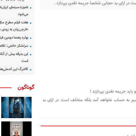
ت در ازای بد حجابی شخصا جریمه نقدی بپردازد .
«موزه سینمای ایران»
می‌شود
هفت فیلم مطرح سال س
خارجی‌زبان به زودی 
بهاره رهنما دومین فیل
سرلشکر حاتمی: تقاص
این بدرقه بیش از آنک
است
کالابرگ این کدملی‌ها
گوناگون
باید جریمه نقدی بپردازند !
م به حساب نخواهد آمد بلکه متخلف است در ازای بد