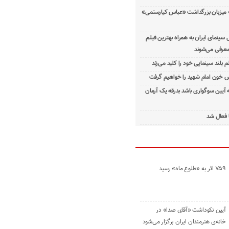
 میزبان بزرگداشت «عباس کیارستمی»
ینمای ایران به همراه بهترین فیلم
معرفی می‌شوند
م بلند سینمایی خود را کلید می‌زند
 خون امام شهید را خواهیم گرفت
ه آیین سوگواری باشد بدرقه یک آرمان
 فعال شد
۷۵۹ اثر به «طلوع ماه» رسید
آیین نکوداشت «آقای صدا» در
خانه‌ی هنرمندان ایران برگزار می‌شود