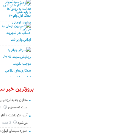
بروزترین خبر سین
معاون جدید ارزشیابی 
است نه ممیزی
3 روز
آیین نکوداشت «آقای ص
می‌شود
2 هفته
«موزه سینمای ایران