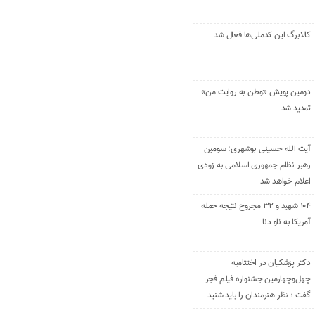
کالابرگ این کدملی‌ها فعال شد
دومین پویش «وطن به روایت من»
تمدید شد
آیت الله حسینی بوشهری: سومین
رهبر نظام جمهوری اسلامی به زودی
اعلام خواهد شد
۱۰۴ شهید و ۳۲ مجروح نتیجه حمله
آمریکا به ناو دنا
دکتر پزشکیان در اختتامیه
چهل‌وچهارمین جشنواره فیلم فجر
گفت ؛ نظر هنرمندان را باید شنید