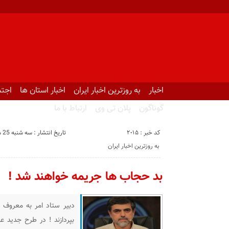
اخبار
به روزترین اخبار ایران
اخبار استان ها
اجتم
گوناگون
پلان تی وی
ارتباط با ما
کد خبر : 2015
تاریخ انتشار : سه شنبه 25 مرداد 1401 - 13:32
به روزترین اخبار ایران
بد حجاب ها جریمه خواهند شد !
دبیر ستاد امر به معروف :
بپردازند ! در طرح جدید 