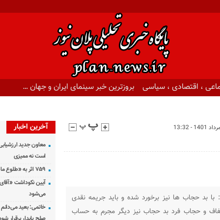
اعی ، اقتصادی ، سیاسی
بروزترین خبر سینمای ایران و جهان …
آخرین اخبار
معاون جدید ارزشیابی 
است نه ممیزی
۷۵۹ اثر به «طلوع ماه» رسید
آیین نکوداشت «آقای ص
می‌شود
 با بد حجاب ها نیز برخورد شده و باید جریمه نقدی
خاتمی: بعید می‌دانم 
عفاف و حجاب فرد بد حجاب نیز دیگر مجرم به حساب
صلح پایدار برقرار شود