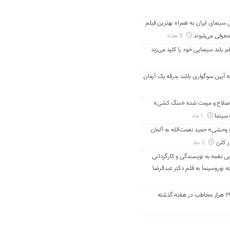
ینمای ایران به همراه بهترین فیلم
معرفی می‌شوند
3 هفته
م بلند سینمایی خود را کلید می‌زند
ه آیین سوگواری باشد بدرقه یک آرمان
اصلاح و مرمت شده «سگ کشی»
 سینما
1 ماه
 وحشیِ» حمید نعمت‌الله به آلمان
ر کلن
2 ماه
ی نغمه به نویسندگی و کارگردانی
نوروسینما به قلم دکتر عبدالرضا