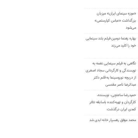
«موزه سینمای ایران» میزبان
بزرگداشت «عباس کیارستمی»
می‌شود
بهاره رهنما دومین فیلم بلند سینمایی
خود را کلید می‌زند
نگاهی به فیلم سینمایی نغمه به
نویسندگی و کارگردانی سجاد اصغری
از دریچه نوروسینما به قلم دکتر
عبدالرضا ناصر مقدسی
حمیدرضا ساعتچی، نویسنده،
کارگردان و تهیه‌کننده باسابقه تئاتر
کمدی ایران درگذشت
محمد موفق رهسپار خانه ابدی شد