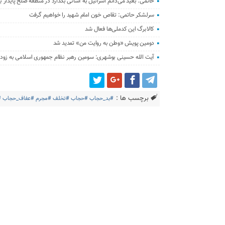
خاتمی: بعید می‌دانم اسرائیل به آسانی بگذارد در منطقه صلح پایدار بر
سرلشکر حاتمی: تقاص خون امام شهید را خواهیم گرفت
کالابرگ این کدملی‌ها فعال شد
دومین پویش «وطن به روایت من» تمدید شد
آیت الله حسینی بوشهری: سومین رهبر نظام جمهوری اسلامی به زود
برچسب ها :
#بد_حجاب #حجاب #تخلف #مجرم #عفاف_حجاب 