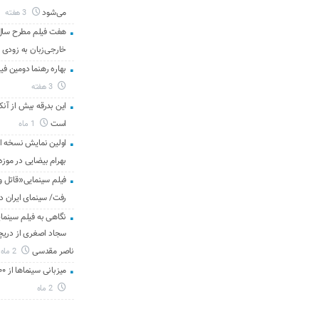
می‌شود
3 هفته
هفت فیلم مطرح سال س
خارجی‌زبان به زودی 
بهاره رهنما دومین فیل
3 هفته
این بدرقه بیش از آنک
است
1 ماه
اولین نمایش نسخه 
بهرام بیضایی در موزه
فیلم سینمایی«قاتل و
رفت/ سینمای ایران د
نگاهی به فیلم سینمای
سجاد اصغری از دریچه 
ناصر مقدسی
2 ماه
میزبانی سینماها از ۳۰۰ هزار مخاطب در هفته گذشته
2 ماه