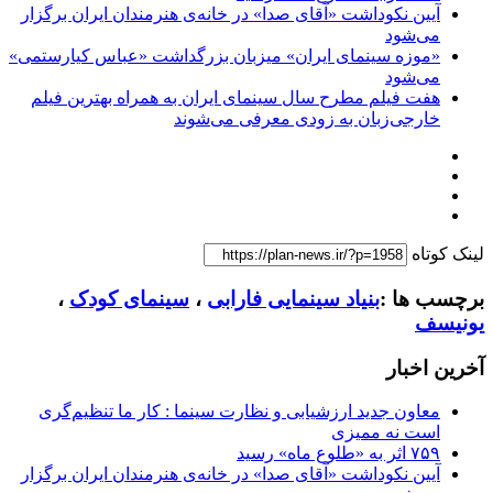
آیین نکوداشت «آقای صدا» در خانه‌ی هنرمندان ایران برگزار
می‌شود
«موزه سینمای ایران» میزبان بزرگداشت «عباس کیارستمی»
می‌شود
هفت فیلم مطرح سال سینمای ایران به همراه بهترین فیلم
خارجی‌زبان به زودی معرفی می‌شوند
لینک کوتاه
برچسب ها :
بنیاد سینمایی فارابی
،
سینمای کودک
،
یونیسف
آخرین اخبار
معاون جدید ارزشیابی و نظارت سینما : کار ما تنظیم‌گری
است نه ممیزی
۷۵۹ اثر به «طلوع ماه» رسید
آیین نکوداشت «آقای صدا» در خانه‌ی هنرمندان ایران برگزار