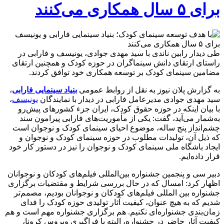
برای ۵ سال همکاری می‌کنند
طی دیدار رابین ناندی با سید مهدی جوادی، یونیسف و فارابی در
راستای ارتقای دانش سینماگران در حوزه کودک و همچنین ارتقای
مضامین سینمای کودک بر توسعه همکاری خود توافق کردند.
به گزارش پلان نیوز به نقل از روابط عمومی
بنیاد سینمایی فارابی
،
سید مهدی جوادی مدیرعامل فارابی در دیدار با نمایندگان
یونیسف
،
با بیان اینکه در حوزه حقوق کودک، ایران جزء کشورهای پیش‌رو
به‌شمار می‌آید، گفت: یکی از مأموریت‌های فارابی پیرامون سند
چشم‌انداز پنج ساله، موضوع احیای سینمای کودک و نوجوان است
که ذیل آن، تولیدات مطلوب در حوزه سینمای کودک و نوجوان و
ایجاد باشگاه ملی سینمای کودک و نوجوان را نیز در دستور کار خود
قرار داده‌ایم.
دبیر سی‌ و پنجمین جشنواره بین‌المللی فیلم‌های کودکان و نوجوانان
اظهار کرد: امسال که در حال بررسی شرایط و مقتضیات برگزاری
جشنواره بین المللی فیلم‌های کودکان و نوجوانان بودیم، مصمم‌تر
شدیم که به هیچ عنوان، کیفیت آثار تولیدی حوزه کودک را فدای
زمان‌بندی جشنواره‌ای نکنیم. هم برگزاری جشنواره مهم است و هم
کیفیت آثار حاضر در جشنواره، البته با فراگیری ویروس کرونا،