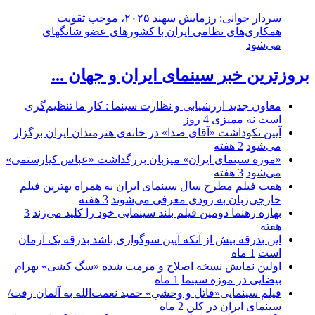
سردار جوانی: رزمایش سهند ۲۰۲۵، موجب تقویت
همکاری‌های نظامی ایران با کشور‌های عضو شانگهای
می‌شود
بروزترین خبر سینمای ایران و جهان ...
معاون جدید ارزشیابی و نظارت سینما : کار ما تنظیم‌گری
است نه ممیزی
4 روز
آیین نکوداشت «آقای صدا» در خانه‌ی هنرمندان ایران برگزار
می‌شود
2 هفته
«موزه سینمای ایران» میزبان بزرگداشت «عباس کیارستمی»
می‌شود
3 هفته
هفت فیلم مطرح سال سینمای ایران به همراه بهترین فیلم
خارجی‌زبان به زودی معرفی می‌شوند
3 هفته
بهاره رهنما دومین فیلم بلند سینمایی خود را کلید می‌زند
3
هفته
این بدرقه بیش از آنکه آیین سوگواری باشد بدرقه یک آرمان
است
1 ماه
اولین نمایش نسخه اصلاح و مرمت شده «سگ کشی» بهرام
بیضایی در موزه سینما
1 ماه
فیلم سینمایی«قاتل و وحشیِ» حمید نعمت‌الله به آلمان رفت/
سینمای ایران در کلن
2 ماه