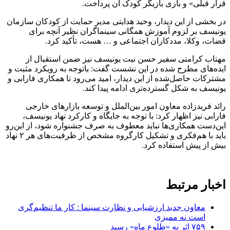
قرار قبلی» و بازی بازیگر کودک آن پرداخت.
در بخشی از این دیدار، وحید هدایتی مدیر حمایت از کودکان سازمان
یونیسف بر لزوم آموزش همگانی سینماگران نظیر آنچه برای
قضات، وکلا، مددکاران اجتماعی و … هست، تأکید کرد.
مهتاب کرامتی سفیر حسن نیت یونیسف نیز ضمن استقبال از
ایده‌های مطرح شده در این نشست گفت: باتوجه به رویکرد مثبت و
مشترکات حاصل‌شده از این دیدار، امید می‌رود تا همکاری فارابی و
یونیسف به شکل گسترده‌تری ادامه پیدا کند.
رائد فریدزاده معاون امور بین‌الملل و توسعه بازارهای خارجی
فارابی نیز اظهار کرد: با توجه به جایگاه و کارکرد نهاد یونیسف،
این‌دست همکاری‌ها نباید معطوف به صرف جشنواره شود، از این‌رو
باید با هم‌فکری و تشکیل کارگروه مشخص از ظرفیت‌های هر ۲ نهاد
بیش از پیش استفاده کرد.
اخبار مرتبط
معاون جدید ارزشیابی و نظارت سینما : کار ما تنظیم‌گری
است نه ممیزی
۷۵۹ اثر به «طلوع ماه» رسید