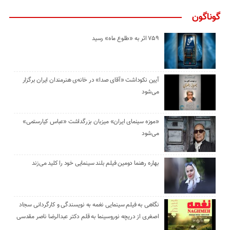
گوناگون
۷۵۹ اثر به «طلوع ماه» رسید
آیین نکوداشت «آقای صدا» در خانه‌ی هنرمندان ایران برگزار
می‌شود
«موزه سینمای ایران» میزبان بزرگداشت «عباس کیارستمی»
می‌شود
بهاره رهنما دومین فیلم بلند سینمایی خود را کلید می‌زند
نگاهی به فیلم سینمایی نغمه به نویسندگی و کارگردانی سجاد
اصغری از دریچه نوروسینما به قلم دکتر عبدالرضا ناصر مقدسی