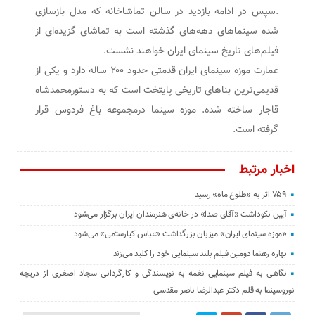
.سپس در ادامه بازدید در سالن تماشاخانه که مدل بازسازی
شده سینماهای دهه‌های گذشته است به تماشای گزیده‌ای از
فیلم‌های تاریخ سینمای ایران خواهند نشست.
عمارت موزه سینمای ایران قدمتی حدود ۲۰۰ ساله دارد و یکی از
قدیمی‌ترین بناهای تاریخی پایتخت است که به دستورمحمدشاه
قاجار ساخته شده. موزه سینما درمجموعه باغ فردوس قرار
گرفته است.
اخبار مرتبط
۷۵۹ اثر به «طلوع ماه» رسید
آیین نکوداشت «آقای صدا» در خانه‌ی هنرمندان ایران برگزار می‌شود
«موزه سینمای ایران» میزبان بزرگداشت «عباس کیارستمی» می‌شود
بهاره رهنما دومین فیلم بلند سینمایی خود را کلید می‌زند
نگاهی به فیلم سینمایی نغمه به نویسندگی و کارگردانی سجاد اصغری از دریچه
نوروسینما به قلم دکتر عبدالرضا ناصر مقدسی