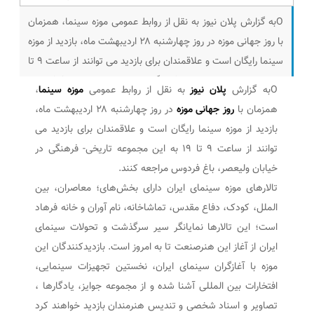
Oبه گزارش پلان نیوز به نقل از روابط عمومی موزه سینما، همزمان
با روز جهانی موزه در روز چهارشنبه ۲۸ اردیبهشت ماه، بازدید از موزه
سینما رایگان است و علاقمندان برای بازدید می توانند از ساعت ۹ تا
۱۹ به این مجموعه تاریخی- فرهنگی در خیابان ولیعصر، باغ فردوس
Oبه گزارش
پلان نیوز
به نقل از روابط عمومی
موزه سینما
،
مراجعه کنند. تالارهای موزه سینمای ایران
همزمان با
روز جهانی موزه
در روز چهارشنبه ۲۸ اردیبهشت ماه،
بازدید از موزه سینما رایگان است و علاقمندان برای بازدید می
توانند از ساعت ۹ تا ۱۹ به این مجموعه تاریخی- فرهنگی در
خیابان ولیعصر، باغ فردوس مراجعه کنند.
تالارهای موزه سینمای ایران دارای بخش‌های؛ معاصران، بین
الملل، کودک، دفاع مقدس، تماشاخانه، نام آوران و خانه فرهاد
است؛ این تالارها نمایانگر سیر سرگذشت و تحولات سینمای
ایران از آغاز این هنرصنعت تا به امروز است. بازدیدکنندگان این
موزه با آغازگران سینمای ایران، نخستین تجهیزات سینمایی،
افتخارات بین المللی آشنا شده و از مجموعه جوایز، یادگارها ،
تصاویر و اسناد شخصی و تندیس هنرمندان بازدید خواهند کرد