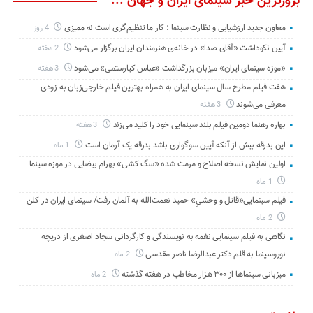
بروزترین خبر سینمای ایران و جهان ...
معاون جدید ارزشیابی و نظارت سینما : کار ما تنظیم‌گری است نه ممیزی
4 روز
آیین نکوداشت «آقای صدا» در خانه‌ی هنرمندان ایران برگزار می‌شود
2 هفته
«موزه سینمای ایران» میزبان بزرگداشت «عباس کیارستمی» می‌شود
3 هفته
هفت فیلم مطرح سال سینمای ایران به همراه بهترین فیلم خارجی‌زبان به زودی
معرفی می‌شوند
3 هفته
بهاره رهنما دومین فیلم بلند سینمایی خود را کلید می‌زند
3 هفته
این بدرقه بیش از آنکه آیین سوگواری باشد بدرقه یک آرمان است
1 ماه
اولین نمایش نسخه اصلاح و مرمت شده «سگ کشی» بهرام بیضایی در موزه سینما
1 ماه
فیلم سینمایی«قاتل و وحشیِ» حمید نعمت‌الله به آلمان رفت/ سینمای ایران در کلن
2 ماه
نگاهی به فیلم سینمایی نغمه به نویسندگی و کارگردانی سجاد اصغری از دریچه
نوروسینما به قلم دکتر عبدالرضا ناصر مقدسی
2 ماه
میزبانی سینماها از ۳۰۰ هزار مخاطب در هفته گذشته
2 ماه