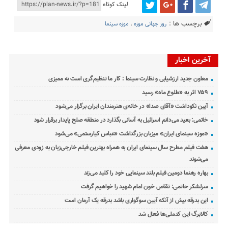
لینک کوتاه
برچسب ها :
روز جهانی موزه
،
موزه سینما
آخرین اخبار
معاون جدید ارزشیابی و نظارت سینما : کار ما تنظیم‌گری است نه ممیزی
۷۵۹ اثر به «طلوع ماه» رسید
آیین نکوداشت «آقای صدا» در خانه‌ی هنرمندان ایران برگزار می‌شود
خاتمی: بعید می‌دانم اسرائیل به آسانی بگذارد در منطقه صلح پایدار برقرار شود
«موزه سینمای ایران» میزبان بزرگداشت «عباس کیارستمی» می‌شود
هفت فیلم مطرح سال سینمای ایران به همراه بهترین فیلم خارجی‌زبان به زودی معرفی
می‌شوند
بهاره رهنما دومین فیلم بلند سینمایی خود را کلید می‌زند
سرلشکر حاتمی: تقاص خون امام شهید را خواهیم گرفت
این بدرقه بیش از آنکه آیین سوگواری باشد بدرقه یک آرمان است
کالابرگ این کدملی‌ها فعال شد