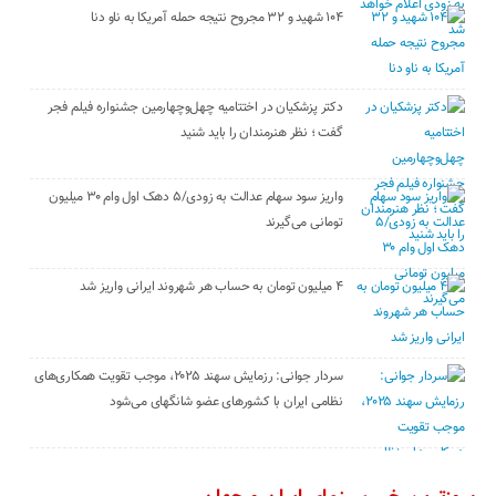
۱۰۴ شهید و ۳۲ مجروح نتیجه حمله آمریکا به ناو دنا
دکتر پزشکیان در اختتامیه چهل‌وچهارمین جشنواره فیلم فجر
گفت ؛ نظر هنرمندان را باید شنید
واریز سود سهام عدالت به زودی/۵ دهک اول وام ۳۰ میلیون
تومانی می‌گیرند
۴ میلیون تومان به حساب هر شهروند ایرانی واریز شد
سردار جوانی: رزمایش سهند ۲۰۲۵، موجب تقویت همکاری‌های
نظامی ایران با کشور‌های عضو شانگهای می‌شود