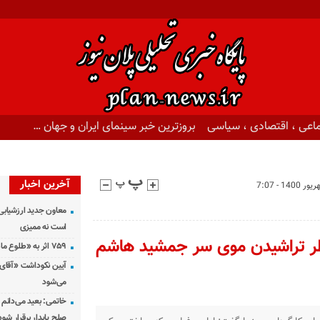
اعی ، اقتصادی ، سیاسی
بروزترین خبر سینمای ایران و جهان …
آخرین اخبار
معاون جدید ارزشیابی 
است نه ممیزی
طر تراشیدن موی سر جمشید هاشم
۷۵۹ اثر به «طلوع ماه» رسید
آیین نکوداشت «آقای ص
می‌شود
خاتمی: بعید می‌دانم 
صلح پایدار برقرار شود