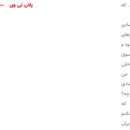
پلان تی وی
 که
ادی
های
ود و
سوق
‌اش
 من
صادق
چه؟
 که
نکنم
ایران