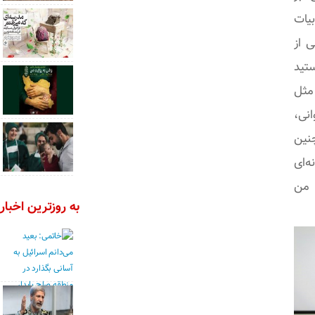
بیات
ی از
ستید
مثل
نی،
نین
ه‌ای
 من
به روزترین اخبار 