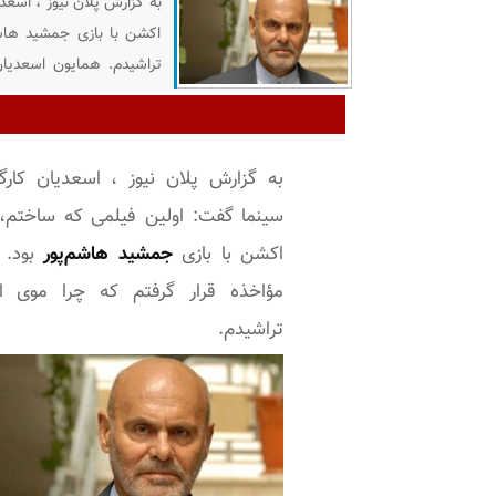
به گزارش پلان نیوز ، اسع
اکشن با بازی جمشید هاشم‌
تراشیدم. همایون اسعدیان ،
« پرانتز باز » درباره جای 
یک
به گزارش پلان نیوز ، اسعدیان کارگر
سینما گفت: اولین فیلمی که ساختم،
اکشن با بازی
جمشید هاشم‌پور
بود. م
مؤاخذه قرار گرفتم که چرا موی او
تراشیدم.