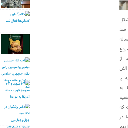
کل
خ صد
د و در غرب شاید تاریخ ۲۶۰۰ ساله
روع
 از
الان
 یا
 به
ضیه
ت که
 در
ادیم