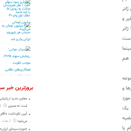
ژانر
یر و
ژانر
 دست
ینما
د هم
عه
بروزترین خبر سین
ها و
مورد
معاون جدید ارزشیابی 
است نه ممیزی
4 روز
ا یک
آیین نکوداشت «آقای ص
ضیه
می‌شود
2 هفته
م یا
«موزه سینمای ایران