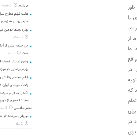
می‌شود
3 هفته
 طور
هفت فیلم مطرح سال س
ی را
خارجی‌زبان به زودی 
ریم.
بهاره رهنما دومین فیل
ا از
3 هفته
این بدرقه بیش از آنک
 ما
است
1 ماه
واقع
اولین نمایش نسخه 
ی در
بهرام بیضایی در موزه
فیلم سینمایی«قاتل و
تهیه
رفت/ سینمای ایران د
د که
نگاهی به فیلم سینمای
مام
سجاد اصغری از دریچه 
ناصر مقدسی
2 ماه
برای
میزبانی سینماها از ۳۰۰ هزار مخاطب در هفته گذشته
 در
2 ماه
برای