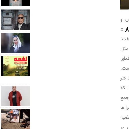
ن و
از
»
گفت:
مثل
نمای
است.
 هر
 که
جمع
ا ما
ضیه
 بر