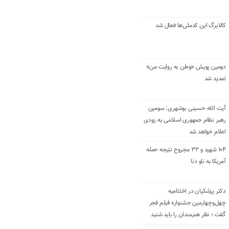
کالابرگ این کدملی‌ها فعال شد
دومین پویش «وطن به روایت من»
تمدید شد
آیت الله حسینی بوشهری: سومین
رهبر نظام جمهوری اسلامی به زودی
اعلام خواهد شد
۱۰۴ شهید و ۳۲ مجروح نتیجه حمله
آمریکا به ناو دنا
دکتر پزشکیان در اختتامیه
چهل‌وچهارمین جشنواره فیلم فجر
گفت ؛ نظر هنرمندان را باید شنید