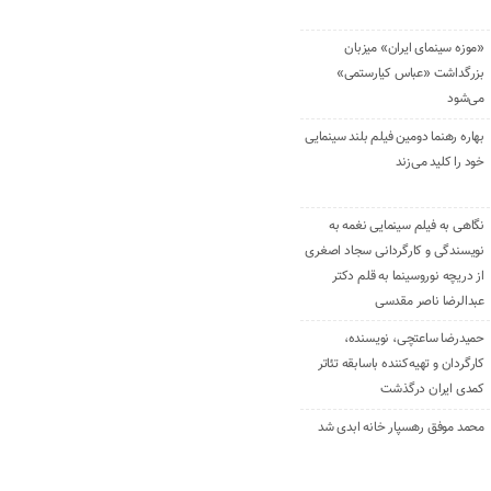
«موزه سینمای ایران» میزبان
بزرگداشت «عباس کیارستمی»
می‌شود
بهاره رهنما دومین فیلم بلند سینمایی
خود را کلید می‌زند
نگاهی به فیلم سینمایی نغمه به
نویسندگی و کارگردانی سجاد اصغری
از دریچه نوروسینما به قلم دکتر
عبدالرضا ناصر مقدسی
حمیدرضا ساعتچی، نویسنده،
کارگردان و تهیه‌کننده باسابقه تئاتر
کمدی ایران درگذشت
محمد موفق رهسپار خانه ابدی شد