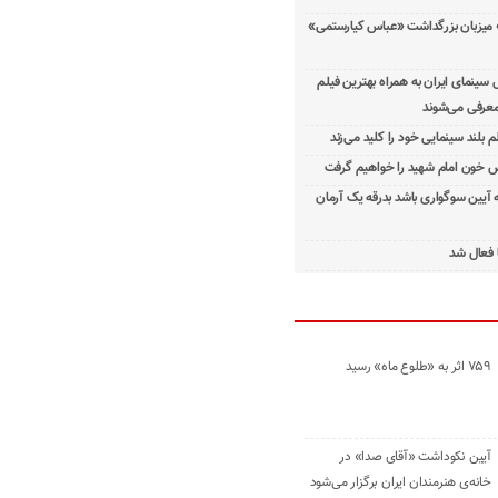
 میزبان بزرگداشت «عباس کیارستمی»
ینمای ایران به همراه بهترین فیلم
معرفی می‌شوند
م بلند سینمایی خود را کلید می‌زند
 خون امام شهید را خواهیم گرفت
ه آیین سوگواری باشد بدرقه یک آرمان
 فعال شد
۷۵۹ اثر به «طلوع ماه» رسید
آیین نکوداشت «آقای صدا» در
خانه‌ی هنرمندان ایران برگزار می‌شود