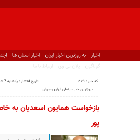
اخبار
به روزترین اخبار ایران
اخبار استان ها
اجتم
گوناگون
پلان تی وی
ارتباط با ما
کد خبر : 1179
تاریخ انتشار : یکشنبه 7 شهریور 1400 - 7:07
بروزترین خبر سینمای ایران و جهان ...
بازخواست همایون اسعدیان به خا
پور