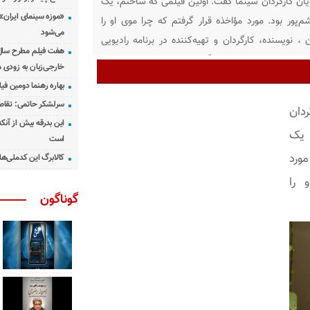
دیان کارگردان سینما گفت: اولین فیلمی که ساختم، یک
«موزه سینمای ایران»
پور بود. مورد مؤاخذه قرار گرفتم که چرا موی او را
می‌شود
 نویسنده، کارگردان و تهیه‌کننده در برنامه رادیویی
هفت فیلم مطرح سال س
خالی ژانر در سینمای ایران گفت: اینکه ما از یک منظر به
خارجی‌زبان به زودی 
بهاره رهنما دومین فیل
سرلشکر حاتمی: تقاص
دان
این بدرقه بیش از آنک
 یک
است
ورد
کالابرگ این کدملی‌ها
 را
گوناگون