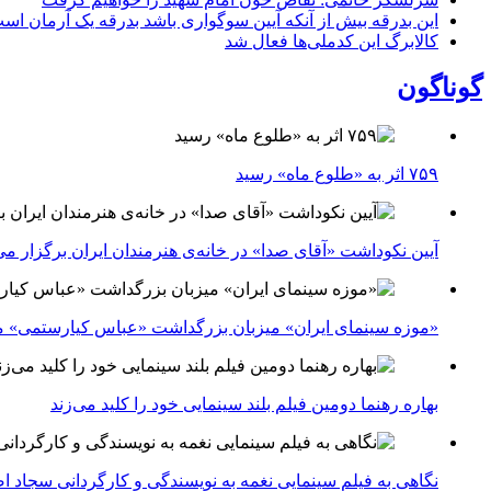
این بدرقه بیش از آنکه آیین سوگواری باشد بدرقه یک آرمان اس
کالابرگ این کدملی‌ها فعال شد
گوناگون
۷۵۹ اثر به «طلوع ماه» رسید
آیین نکوداشت «آقای صدا» در خانه‌ی هنرمندان ایران برگزار می
«موزه سینمای ایران» میزبان بزرگداشت «عباس کیارستمی» م
بهاره رهنما دومین فیلم بلند سینمایی خود را کلید می‌زند
نگاهی به فیلم سینمایی نغمه به نویسندگی و کارگردانی سجاد ا