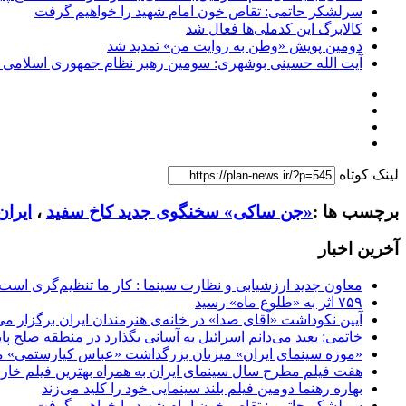
سرلشکر حاتمی: تقاص خون امام شهید را خواهیم گرفت
کالابرگ این کدملی‌ها فعال شد
دومین پویش «وطن به روایت من» تمدید شد
آیت الله حسینی بوشهری: سومین رهبر نظام جمهوری اسلامی ب
لینک کوتاه
برچسب ها :
«جن ساکی» سخنگوی جدید کاخ سفید
،
ایران
آخرین اخبار
معاون جدید ارزشیابی و نظارت سینما : کار ما تنظیم‌گری است
۷۵۹ اثر به «طلوع ماه» رسید
آیین نکوداشت «آقای صدا» در خانه‌ی هنرمندان ایران برگزار می
خاتمی: بعید می‌دانم اسرائیل به آسانی بگذارد در منطقه صلح پای
«موزه سینمای ایران» میزبان بزرگداشت «عباس کیارستمی» م
هفت فیلم مطرح سال سینمای ایران به همراه بهترین فیلم خار
بهاره رهنما دومین فیلم بلند سینمایی خود را کلید می‌زند
سرلشکر حاتمی: تقاص خون امام شهید را خواهیم گرفت