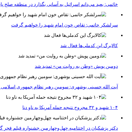
خاتمی: بعید می‌دانم اسرائیل به آسانی بگذارد در منطقه صلح پای
سرلشکر حاتمی: تقاص خون امام شهید را خواهیم گرفت
کالابرگ این کدملی‌ها فعال شد
دومین پویش «وطن به روایت من» تمدید شد
آیت الله حسینی بوشهری: سومین رهبر نظام جمهوری اسلامی ب
۱۰۴ شهید و ۳۲ مجروح نتیجه حمله آمریکا به ناو دنا
دکتر پزشکیان در اختتامیه چهل‌وچهارمین جشنواره فیلم فجر گفت