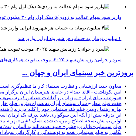
واریز سود سهام عدالت به زودی/۵ دهک اول وام ۳۰ میلیون تومانی می‌گیرند
۴ میلیون تومان به حساب هر شهروند ایرانی واریز شد
سردار جوانی: رزمایش سهند ۲۰۲۵، موجب تقویت همکاری‌های نظامی ایران با کشور‌های عضو شانگهای می‌شود
بروزترین خبر سینمای ایران و جهان ...
معاون جدید ارزشیابی و نظارت سینما : کار ما تنظیم‌گری است
آیین نکوداشت «آقای صدا» در خانه‌ی هنرمندان ایران برگزار می
«موزه سینمای ایران» میزبان بزرگداشت «عباس کیارستمی» م
هفت فیلم مطرح سال سینمای ایران به همراه بهترین فیلم خار
بهاره رهنما دومین فیلم بلند سینمایی خود را کلید می‌زند
3 هفته
این بدرقه بیش از آنکه آیین سوگواری باشد بدرقه یک آرمان اس
اولین نمایش نسخه اصلاح و مرمت شده «سگ کشی» بهرام بیضا
فیلم سینمایی«قاتل و وحشیِ» حمید نعمت‌الله به آلمان رفت/ س
نگاهی به فیلم سینمایی نغمه به نویسندگی و کارگردانی سجاد ا