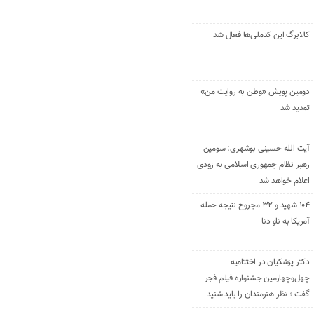
کالابرگ این کدملی‌ها فعال شد
دومین پویش «وطن به روایت من»
تمدید شد
آیت الله حسینی بوشهری: سومین
رهبر نظام جمهوری اسلامی به زودی
اعلام خواهد شد
۱۰۴ شهید و ۳۲ مجروح نتیجه حمله
آمریکا به ناو دنا
دکتر پزشکیان در اختتامیه
چهل‌وچهارمین جشنواره فیلم فجر
گفت ؛ نظر هنرمندان را باید شنید