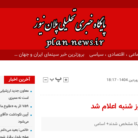
اعی ، اقتصادی ، سیاسی
بروزترین خبر سینمای ایران و جهان …
آخرین اخبار
معاون جدید ارزشیابی 
است نه ممیزی
ز شنبه اعلام شد
۷۵۹ اثر به «طلوع ماه» رسید
آیین نکوداشت «آقای ص
می‌شود
آمریکا مشخص شدند+ اسامی
خاتمی: بعید می‌دانم 
صلح پایدار برقرار شود