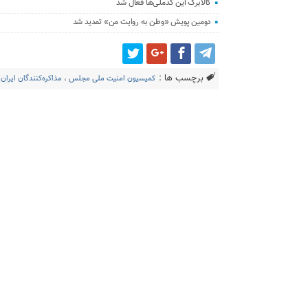
کالابرگ این کدملی‌ها فعال شد
دومین پویش «وطن به روایت من» تمدید شد
برچسب ها :
کمیسیون امنیت ملی مجلس
،
مذاکره‌کنندگان ایران ب