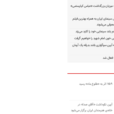
 میزبان بزرگداشت «عباس کیارستمی»
ینمای ایران به همراه بهترین فیلم
معرفی می‌شوند
م بلند سینمایی خود را کلید می‌زند
 خون امام شهید را خواهیم گرفت
ه آیین سوگواری باشد بدرقه یک آرمان
 فعال شد
۷۵۹ اثر به «طلوع ماه» رسید
آیین نکوداشت «آقای صدا» در
خانه‌ی هنرمندان ایران برگزار می‌شود