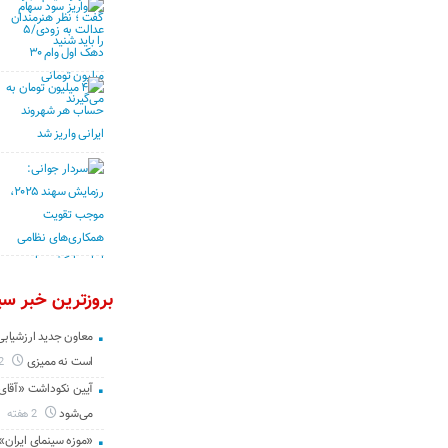
بروزترین خبر سین
معاون جدید ارزشیابی 
است نه ممیزی
2 روز
آیین نکوداشت «آقای ص
می‌شود
2 هفته
«موزه سینمای ایران