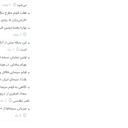
می‌شود
3 هفته
هفت فیلم مطرح سال س
خارجی‌زبان به زودی 
بهاره رهنما دومین فیل
3 هفته
این بدرقه بیش از آنک
است
1 ماه
اولین نمایش نسخه 
بهرام بیضایی در موزه
فیلم سینمایی«قاتل و
رفت/ سینمای ایران د
نگاهی به فیلم سینمای
سجاد اصغری از دریچه 
ناصر مقدسی
2 ماه
میزبانی سینماها از ۳۰۰ هزار مخاطب در هفته گذشته
2 ماه