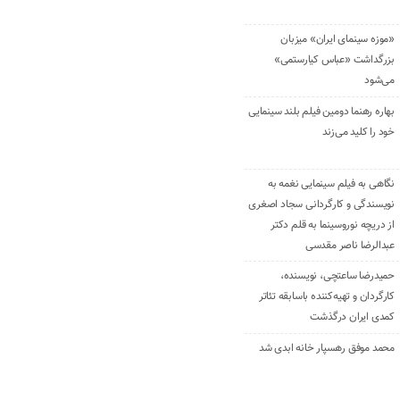
«موزه سینمای ایران» میزبان
بزرگداشت «عباس کیارستمی»
می‌شود
بهاره رهنما دومین فیلم بلند سینمایی
خود را کلید می‌زند
نگاهی به فیلم سینمایی نغمه به
نویسندگی و کارگردانی سجاد اصغری
از دریچه نوروسینما به قلم دکتر
عبدالرضا ناصر مقدسی
حمیدرضا ساعتچی، نویسنده،
کارگردان و تهیه‌کننده باسابقه تئاتر
کمدی ایران درگذشت
محمد موفق رهسپار خانه ابدی شد