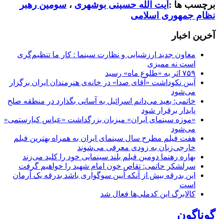
برچسب ها :
آیت الله حسینی بوشهری
،
سومین رهبر
نظام جمهوری اسلامی
آخرین اخبار
معاون جدید ارزشیابی و نظارت سینما : کار ما تنظیم‌گری
است نه ممیزی
۷۵۹ اثر به «طلوع ماه» رسید
آیین نکوداشت «آقای صدا» در خانه‌ی هنرمندان ایران برگزار
می‌شود
خاتمی: بعید می‌دانم اسرائیل به آسانی بگذارد در منطقه صلح
پایدار برقرار شود
«موزه سینمای ایران» میزبان بزرگداشت «عباس کیارستمی»
می‌شود
هفت فیلم مطرح سال سینمای ایران به همراه بهترین فیلم
خارجی‌زبان به زودی معرفی می‌شوند
بهاره رهنما دومین فیلم بلند سینمایی خود را کلید می‌زند
سرلشکر حاتمی: تقاص خون امام شهید را خواهیم گرفت
این بدرقه بیش از آنکه آیین سوگواری باشد بدرقه یک آرمان
است
کالابرگ این کدملی‌ها فعال شد
گوناگون