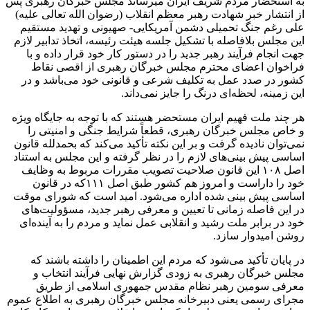
به استحضار مردم شریف ایران میرساند مجلس خبرگان رهبری پس
از انتشار خبر شهادت رهبر معظم انقلاب (رضوان الله تعالی علیه)
علی رغم جنگ تحمیلی دشمن آمریکایی- صهیونی و تهدید مستقیم
این مجلس بلافاصله با تشکیل جلسه هیئت رئیسه، اتخاذ تدابیر لازم
جهت انجام فرآیند رهبر جدید را در دستور کار خود قرار داده و با
فراخوان اعضای محترم مجلس خبرگان رهبری از اقصی نقاط
کشور در صدد عمل به تکلیف شرعی و قانونی خود می‌باشد و در
این زمینه، لحظه‌ای درنگ را جایز نمی‌داند.
هر چند ملت فهیم ایران مستحضر هستند که با توجه به جایگاه ویژه
و خاص مجلس خبرگان رهبری، قطعاً شرایط جنگی و امنیتی را
نمی‌توان نادیده گرفت و بر این نکته تأکید می‌کند که بحمدلله قانون
اساسی پیش بینی‌های لازم را در نظر گرفته و این مجلس به استناد
اصل ۱۰۸ این قانون صلاحیت تصویب مقررات مربوط به وظایف
خود را داراست و امروز هم کشور طبق اصل ۱۱۱که در قانون
اساسی پیش بینی شده اداره می‌شود. امید است که شورای موقت
در این فاصله زمانی تا تعیین و معرفی رهبر جدید، مسؤولیت‌های
خود در برابر ملت رشید و انقلابی عمل نماید و مردم را به آینده‌ای
روشن امیدوار سازد.
در پایان تأکید می‌شود که مردم این اطمینان را داشته باشند که
مجلس خبرگان رهبری به زودی گزارش نهایی فرآیند انتخاب و
معرفی سومین رهبر نظام مقدس جمهوری اسلامی از طریق
مجرای رسمی یعنی دبیرخانه مجلس خبرگان رهبری به اطلاع عموم