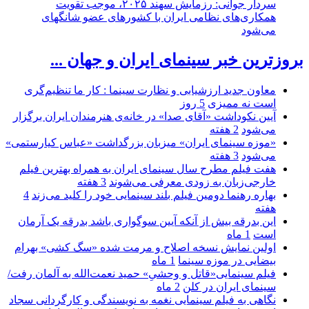
سردار جوانی: رزمایش سهند ۲۰۲۵، موجب تقویت
همکاری‌های نظامی ایران با کشور‌های عضو شانگهای
می‌شود
بروزترین خبر سینمای ایران و جهان ...
معاون جدید ارزشیابی و نظارت سینما : کار ما تنظیم‌گری
است نه ممیزی
5 روز
آیین نکوداشت «آقای صدا» در خانه‌ی هنرمندان ایران برگزار
می‌شود
2 هفته
«موزه سینمای ایران» میزبان بزرگداشت «عباس کیارستمی»
می‌شود
3 هفته
هفت فیلم مطرح سال سینمای ایران به همراه بهترین فیلم
خارجی‌زبان به زودی معرفی می‌شوند
3 هفته
بهاره رهنما دومین فیلم بلند سینمایی خود را کلید می‌زند
4
هفته
این بدرقه بیش از آنکه آیین سوگواری باشد بدرقه یک آرمان
است
1 ماه
اولین نمایش نسخه اصلاح و مرمت شده «سگ کشی» بهرام
بیضایی در موزه سینما
1 ماه
فیلم سینمایی«قاتل و وحشیِ» حمید نعمت‌الله به آلمان رفت/
سینمای ایران در کلن
2 ماه
نگاهی به فیلم سینمایی نغمه به نویسندگی و کارگردانی سجاد