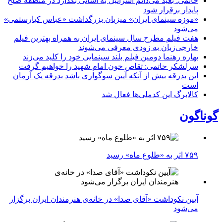
خاتمی: بعید می‌دانم اسرائیل به آسانی بگذارد در منطقه صلح
پایدار برقرار شود
«موزه سینمای ایران» میزبان بزرگداشت «عباس کیارستمی»
می‌شود
هفت فیلم مطرح سال سینمای ایران به همراه بهترین فیلم
خارجی‌زبان به زودی معرفی می‌شوند
بهاره رهنما دومین فیلم بلند سینمایی خود را کلید می‌زند
سرلشکر حاتمی: تقاص خون امام شهید را خواهیم گرفت
این بدرقه بیش از آنکه آیین سوگواری باشد بدرقه یک آرمان
است
کالابرگ این کدملی‌ها فعال شد
گوناگون
۷۵۹ اثر به «طلوع ماه» رسید
آیین نکوداشت «آقای صدا» در خانه‌ی هنرمندان ایران برگزار
می‌شود