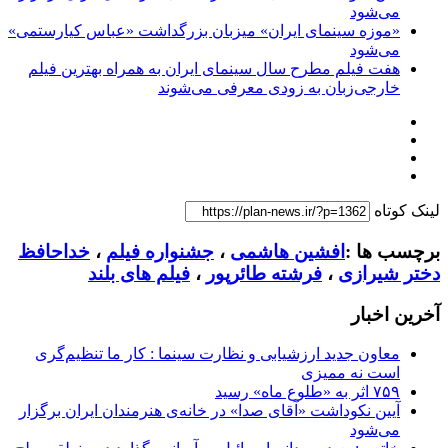
می‌شود
«موزه سینمای ایران» میزبان بزرگداشت «عباس کیارستمی»
می‌شود
هفت فیلم مطرح سال سینمای ایران به همراه بهترین فیلم
خارجی‌زبان به زودی معرفی می‌شوند
لینک کوتاه
برچسب ها :
افشین هاشمی
،
جشنواره فیلم
،
خداحافظ
دختر شیرازی
،
فرشته طائرپور
،
فیلم های بلند
آخرین اخبار
معاون جدید ارزشیابی و نظارت سینما : کار ما تنظیم‌گری
است نه ممیزی
۷۵۹ اثر به «طلوع ماه» رسید
آیین نکوداشت «آقای صدا» در خانه‌ی هنرمندان ایران برگزار
می‌شود