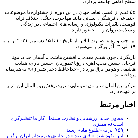
سطح آگاهی جامعه بردارد.
۵۵ فیلم از اقصی نقاط جهان در این دوره از جشنواره با موضوعات
اجتماعی، فرهنگی، انسانی مانند مهاجرت، جنگ، اختلاف نژاد،
قومیت، تاثیرات تکنولوژی و رسانه های اجتماعی بر زندگی
و سلامت روان و … حضور دارند.
این جشنواره به صورت آنلاین از تاریخ ۱۰ تا ۱۵ دسامبر ۲۰۲۱ برابر با
۱۹ الی ۲۴ آذر برگزار می‌شود.
بازیگرانی چون شبنم مقدمی، افشین هاشمی، آیسان حداد، مونا
فرجاد، حسین محب اهری، رؤیا تیموریان، حسین یاری، هدایت
هاشمی و هومن برق نورد در «خداحافظ دختر شیرازی» به هنرنمایی
پرداخته اند.
مرکز بین الملل سازمان سینمایی سوره، پخش بین الملل این اثر را
بر عهده دارد.
اخبار مرتبط
معاون جدید ارزشیابی و نظارت سینما : کار ما تنظیم‌گری
است نه ممیزی
۷۵۹ اثر به «طلوع ماه» رسید
آیین نکوداشت «آقای صدا» در خانه‌ی هنرمندان ایران برگزار