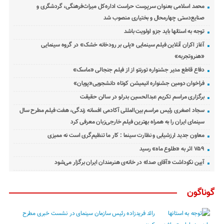
محمد اسلامی بعنوان سرپرست حراست اداره‌کل میراث‌فرهنگی، گردشگری و
صنایع‌دستی چهارمحال و بختیاری منصوب شد
توجه به استانها باید جزو اولویت باشد
آغاز اکران آنلاین فیلم سینمایی «پلی بر رودخانه خشک» در گروه سینمایی
«هنروتجربه»
دفاع قاطع مدیر جشنواره تورنتو از از فیلم جنجالی «ماسک»
فراخوان دومین جشنواره انیمیشن کوتاه دانشجویی«پویان»
برگزاری مراسم تکریم عبدالحسین بدرلو در سالن حقیقت
سجاد اصغری رئیس مراسم بین‌المللی آکادمی افسانه زندگی، هفت فیلم مطرح سال
سینمای ایران را به همراه بهترین فیلم خارجی‌زبان معرفی کرد
معاون جدید ارزشیابی و نظارت سینما : کار ما تنظیم‌گری است نه ممیزی
۷۵۹ اثر به «طلوع ماه» رسید
آیین نکوداشت «آقای صدا» در خانه‌ی هنرمندان ایران برگزار می‌شود
گوناگون
رائد فریدزاده رئیس سازمان سینمای در نشست خبری مطرح