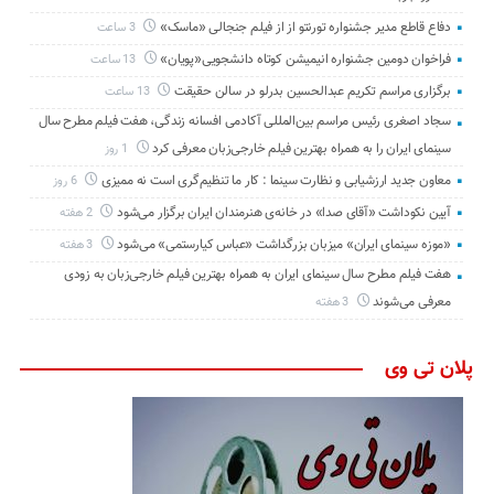
دفاع قاطع مدیر جشنواره تورنتو از از فیلم جنجالی «ماسک»
3 ساعت
فراخوان دومین جشنواره انیمیشن کوتاه دانشجویی«پویان»
13 ساعت
برگزاری مراسم تکریم عبدالحسین بدرلو در سالن حقیقت
13 ساعت
سجاد اصغری رئیس مراسم بین‌المللی آکادمی افسانه زندگی، هفت فیلم مطرح سال
سینمای ایران را به همراه بهترین فیلم خارجی‌زبان معرفی کرد
1 روز
معاون جدید ارزشیابی و نظارت سینما : کار ما تنظیم‌گری است نه ممیزی
6 روز
آیین نکوداشت «آقای صدا» در خانه‌ی هنرمندان ایران برگزار می‌شود
2 هفته
«موزه سینمای ایران» میزبان بزرگداشت «عباس کیارستمی» می‌شود
3 هفته
هفت فیلم مطرح سال سینمای ایران به همراه بهترین فیلم خارجی‌زبان به زودی
معرفی می‌شوند
3 هفته
پلان تی وی