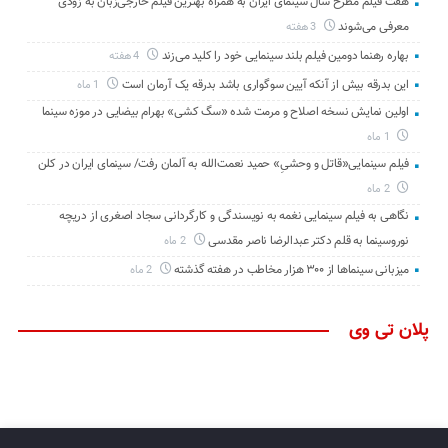
هفت فیلم مطرح سال سینمای ایران به همراه بهترین فیلم خارجی‌زبان به زودی
معرفی می‌شوند
3 هفته
بهاره رهنما دومین فیلم بلند سینمایی خود را کلید می‌زند
4 هفته
این بدرقه بیش از آنکه آیین سوگواری باشد بدرقه یک آرمان است
1 ماه
اولین نمایش نسخه اصلاح و مرمت شده «سگ کشی» بهرام بیضایی در موزه سینما
1 ماه
فیلم سینمایی«قاتل و وحشیِ» حمید نعمت‌الله به آلمان رفت/ سینمای ایران در کلن
2 ماه
نگاهی به فیلم سینمایی نغمه به نویسندگی و کارگردانی سجاد اصغری از دریچه
نوروسینما به قلم دکتر عبدالرضا ناصر مقدسی
2 ماه
میزبانی سینماها از ۳۰۰ هزار مخاطب در هفته گذشته
2 ماه
پلان تی وی