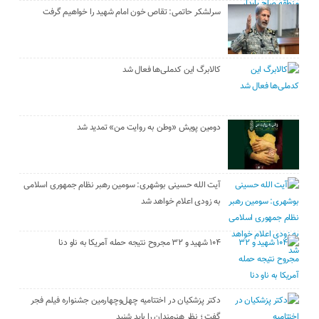
سرلشکر حاتمی: تقاص خون امام شهید را خواهیم گرفت
کالابرگ این کدملی‌ها فعال شد
دومین پویش «وطن به روایت من» تمدید شد
آیت الله حسینی بوشهری: سومین رهبر نظام جمهوری اسلامی
به زودی اعلام خواهد شد
۱۰۴ شهید و ۳۲ مجروح نتیجه حمله آمریکا به ناو دنا
دکتر پزشکیان در اختتامیه چهل‌وچهارمین جشنواره فیلم فجر
گفت ؛ نظر هنرمندان را باید شنید