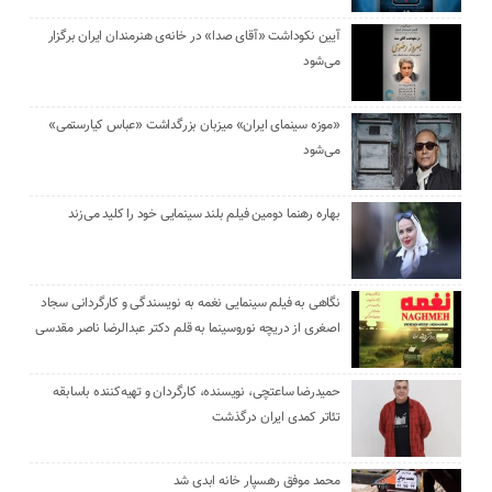
آیین نکوداشت «آقای صدا» در خانه‌ی هنرمندان ایران برگزار
می‌شود
«موزه سینمای ایران» میزبان بزرگداشت «عباس کیارستمی»
می‌شود
بهاره رهنما دومین فیلم بلند سینمایی خود را کلید می‌زند
نگاهی به فیلم سینمایی نغمه به نویسندگی و کارگردانی سجاد
اصغری از دریچه نوروسینما به قلم دکتر عبدالرضا ناصر مقدسی
حمیدرضا ساعتچی، نویسنده، کارگردان و تهیه‌کننده باسابقه
تئاتر کمدی ایران درگذشت
محمد موفق رهسپار خانه ابدی شد