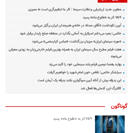
معاون جدید ارزشیابی و نظارت سینما : کار ما تنظیم‌گری است نه ممیزی
۷۵۹ اثر به «طلوع ماه» رسید
آیین نکوداشت «آقای صدا» در خانه‌ی هنرمندان ایران برگزار می‌شود
خاتمی: بعید می‌دانم اسرائیل به آسانی بگذارد در منطقه صلح پایدار برقرار شود
«موزه سینمای ایران» میزبان بزرگداشت «عباس کیارستمی» می‌شود
هفت فیلم مطرح سال سینمای ایران به همراه بهترین فیلم خارجی‌زبان به زودی معرفی
می‌شوند
بهاره رهنما دومین فیلم بلند سینمایی خود را کلید می‌زند
سرلشکر حاتمی: تقاص خون امام شهید را خواهیم گرفت
این بدرقه بیش از آنکه آیین سوگواری باشد بدرقه یک آرمان است
کالابرگ این کدملی‌ها فعال شد
گوناگون
۷۵۹ اثر به «طلوع ماه» رسید