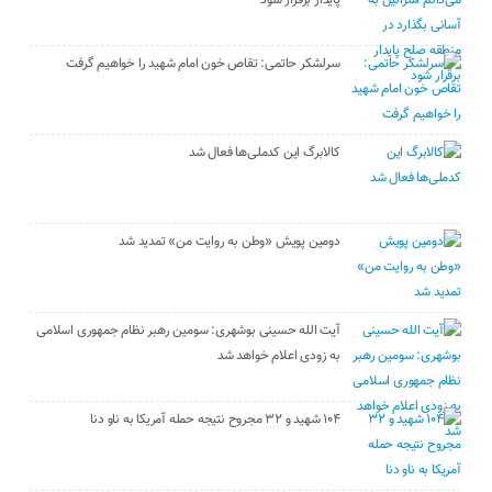
پایدار برقرار شود
سرلشکر حاتمی: تقاص خون امام شهید را خواهیم گرفت
کالابرگ این کدملی‌ها فعال شد
دومین پویش «وطن به روایت من» تمدید شد
آیت الله حسینی بوشهری: سومین رهبر نظام جمهوری اسلامی
به زودی اعلام خواهد شد
۱۰۴ شهید و ۳۲ مجروح نتیجه حمله آمریکا به ناو دنا