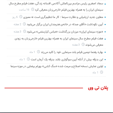
سجاد اصغری رئیس مراسم بین‌المللی آکادمی افسانه زندگی، هفت فیلم مطرح سال
سینمای ایران را به همراه بهترین فیلم خارجی‌زبان معرفی کرد
16 ساعت
معاون جدید ارزشیابی و نظارت سینما : کار ما تنظیم‌گری است نه ممیزی
6 روز
آیین نکوداشت «آقای صدا» در خانه‌ی هنرمندان ایران برگزار می‌شود
2 هفته
«موزه سینمای ایران» میزبان بزرگداشت «عباس کیارستمی» می‌شود
3 هفته
هفت فیلم مطرح سال سینمای ایران به همراه بهترین فیلم خارجی‌زبان به زودی
معرفی می‌شوند
3 هفته
بهاره رهنما دومین فیلم بلند سینمایی خود را کلید می‌زند
1 ماه
این بدرقه بیش از آنکه آیین سوگواری باشد بدرقه یک آرمان است
1 ماه
اولین نمایش نسخه اصلاح و مرمت شده «سگ کشی» بهرام بیضایی در موزه سینما
1 ماه
پلان تی وی