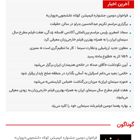
آخرین اخبار
فراخوان دومین جشنواره انیمیشن کوتاه دانشجویی«پویان»
برگزاری مراسم تکریم عبدالحسین بدرلو در سالن حقیقت
سجاد اصغری رئیس مراسم بین‌المللی آکادمی افسانه زندگی، هفت فیلم مطرح سال
سینمای ایران را به همراه بهترین فیلم خارجی‌زبان معرفی کرد
معاون جدید ارزشیابی و نظارت سینما : کار ما تنظیم‌گری است نه ممیزی
۷۵۹ اثر به «طلوع ماه» رسید
آیین نکوداشت «آقای صدا» در خانه‌ی هنرمندان ایران برگزار می‌شود
خاتمی: بعید می‌دانم اسرائیل به آسانی بگذارد در منطقه صلح پایدار برقرار شود
«موزه سینمای ایران» میزبان بزرگداشت «عباس کیارستمی» می‌شود
هفت فیلم مطرح سال سینمای ایران به همراه بهترین فیلم خارجی‌زبان به زودی معرفی
می‌شوند
بهاره رهنما دومین فیلم بلند سینمایی خود را کلید می‌زند
گوناگون
فراخوان دومین جشنواره انیمیشن کوتاه دانشجویی«پویان»