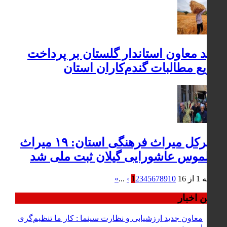
تأکید معاون استاندار گلستان بر پرداخت
سریع مطالبات گندم‌کاران استان
مدیرکل میراث فرهنگی استان: ۱۹ میراث
ناملموس عاشورایی گیلان ثبت ملی شد
صفحه 1 از 16
10
9
8
7
6
5
4
3
2
1
›
...
»
آخرین اخبار
معاون جدید ارزشیابی و نظارت سینما : کار ما تنظیم‌گری