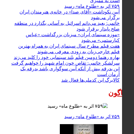
است نه ممیزی
۷۵۹ اثر به «طلوع ماه» رسید
آیین نکوداشت «آقای صدا» در خانه‌ی هنرمندان ایران
برگزار می‌شود
خاتمی: بعید می‌دانم اسرائیل به آسانی بگذارد در منطقه
صلح پایدار برقرار شود
«موزه سینمای ایران» میزبان بزرگداشت «عباس
کیارستمی» می‌شود
هفت فیلم مطرح سال سینمای ایران به همراه بهترین
فیلم خارجی‌زبان به زودی معرفی می‌شوند
بهاره رهنما دومین فیلم بلند سینمایی خود را کلید می‌زند
سرلشکر حاتمی: تقاص خون امام شهید را خواهیم گرفت
این بدرقه بیش از آنکه آیین سوگواری باشد بدرقه یک
آرمان است
کالابرگ این کدملی‌ها فعال شد
گوناگون
۷۵۹ اثر به «طلوع ماه» رسید