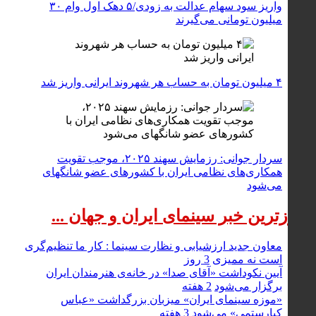
واریز سود سهام عدالت به زودی/۵ دهک اول وام ۳۰
میلیون تومانی می‌گیرند
۴ میلیون تومان به حساب هر شهروند ایرانی واریز شد
سردار جوانی: رزمایش سهند ۲۰۲۵، موجب تقویت
همکاری‌های نظامی ایران با کشور‌های عضو شانگهای
می‌شود
بروزترین خبر سینمای ایران و جهان ...
معاون جدید ارزشیابی و نظارت سینما : کار ما تنظیم‌گری
است نه ممیزی
3 روز
آیین نکوداشت «آقای صدا» در خانه‌ی هنرمندان ایران
برگزار می‌شود
2 هفته
«موزه سینمای ایران» میزبان بزرگداشت «عباس
کیارستمی» می‌شود
3 هفته