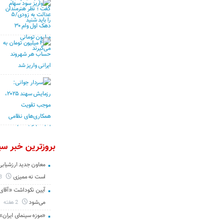
بروزترین خبر سین
معاون جدید ارزشیابی 
است نه ممیزی
3 روز
آیین نکوداشت «آقای ص
می‌شود
2 هفته
«موزه سینمای ایران