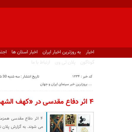
اخبار
به روزترین اخبار ایران
اخبار استان ها
اجتم
گوناگون
پلان تی وی
ارتباط با ما
کد خبر : 1234
تاریخ انتشار : سه شنبه 30 شهریور 1400 - 16:03
بروزترین خبر سینمای ایران و جهان ...
۴ اثر دفاع مقدسی در «کهف الشهدا» اکران می‌شوند
۴ اثر دفاع مقدسی همزما
می شوند. به گزارش پلان نی