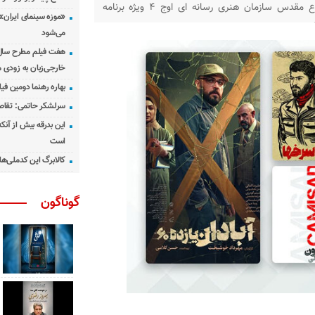
همزمان با آغاز هفته دفاع مقدس سازمان هنری رسانه ای اوج ۴ ویژه برنامه
«موزه سینمای ایران»
 می‌کند. در این برنامه‌ها که از
می‌شود
هفت فیلم مطرح سال س
خارجی‌زبان به زودی 
بهاره رهنما دومین فیل
سرلشکر حاتمی: تقاص
این بدرقه بیش از آنک
است
کالابرگ این کدملی‌ها
گوناگون