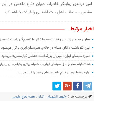
امیر دربندی روایتگر خاطرات دوران دفاع مقدس در این بر
مقدس و مصائب اهل بیت اشعاری را قرائت خواهد کرد.
اخبار مرتبط
معاون جدید ارزشیابی و نظارت سینما : کار ما تنظیم‌گری است نه ممی
آیین نکوداشت «آقای صدا» در خانه‌ی هنرمندان ایران برگزار می‌شود
«موزه سینمای ایران» میزبان بزرگداشت «عباس کیارستمی» می‌شود
هفت فیلم مطرح سال سینمای ایران به همراه بهترین فیلم خارجی‌زبا
بهاره رهنما دومین فیلم بلند سینمایی خود را کلید می‌زند
برچسب ها :
«کهف الشهدا»
،
اکران
،
هفته دفاع مقدس