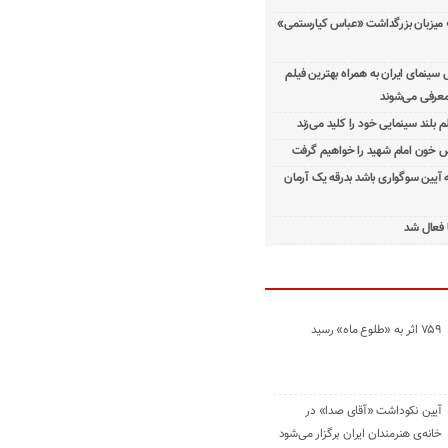
 میزبان بزرگداشت «عباس کیارستمی»
ینمای ایران به همراه بهترین فیلم
معرفی می‌شوند
م بلند سینمایی خود را کلید می‌زند
 خون امام شهید را خواهیم گرفت
ه آیین سوگواری باشد بدرقه یک آرمان
 فعال شد
۷۵۹ اثر به «طلوع ماه» رسید
آیین نکوداشت «آقای صدا» در
خانه‌ی هنرمندان ایران برگزار می‌شود