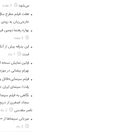
می‌شود
3 هفته
هفت فیلم مطرح سال س
خارجی‌زبان به زودی 
بهاره رهنما دومین فیل
3 هفته
این بدرقه بیش از آنک
است
1 ماه
اولین نمایش نسخه 
بهرام بیضایی در موزه
فیلم سینمایی«قاتل و
رفت/ سینمای ایران د
نگاهی به فیلم سینمای
سجاد اصغری از دریچه 
ناصر مقدسی
2 ماه
میزبانی سینماها از ۳۰۰ هزار مخاطب در هفته گذشته
2 ماه