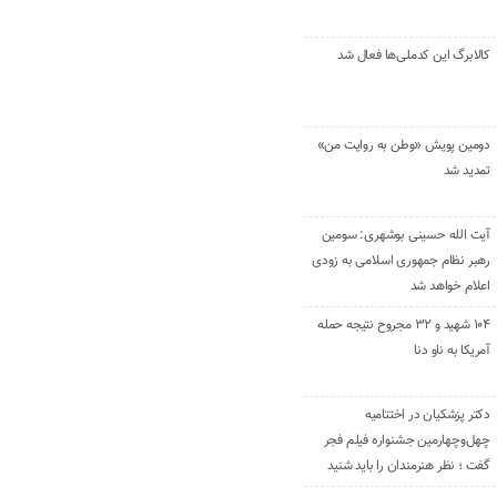
کالابرگ این کدملی‌ها فعال شد
دومین پویش «وطن به روایت من»
تمدید شد
آیت الله حسینی بوشهری: سومین
رهبر نظام جمهوری اسلامی به زودی
اعلام خواهد شد
۱۰۴ شهید و ۳۲ مجروح نتیجه حمله
آمریکا به ناو دنا
دکتر پزشکیان در اختتامیه
چهل‌وچهارمین جشنواره فیلم فجر
گفت ؛ نظر هنرمندان را باید شنید