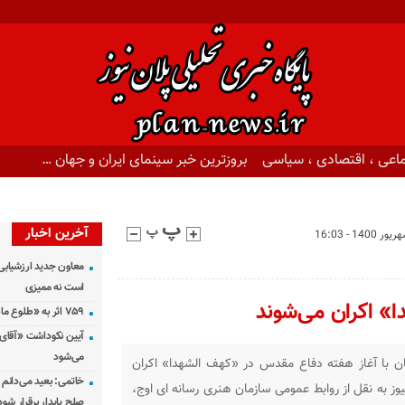
اعی ، اقتصادی ، سیاسی
بروزترین خبر سینمای ایران و جهان …
آخرین اخبار
معاون جدید ارزشیابی 
است نه ممیزی
۷۵۹ اثر به «طلوع ماه» رسید
آیین نکوداشت «آقای ص
می‌شود
ن با آغاز هفته دفاع مقدس در «کهف الشهدا» اکران
خاتمی: بعید می‌دانم 
وز به نقل از روابط عمومی سازمان هنری رسانه ای اوج،
صلح پایدار برقرار شود