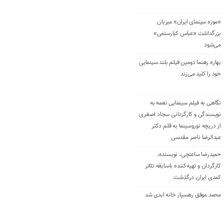
«موزه سینمای ایران» میزبان
بزرگداشت «عباس کیارستمی»
می‌شود
بهاره رهنما دومین فیلم بلند سینمایی
خود را کلید می‌زند
نگاهی به فیلم سینمایی نغمه به
نویسندگی و کارگردانی سجاد اصغری
از دریچه نوروسینما به قلم دکتر
عبدالرضا ناصر مقدسی
حمیدرضا ساعتچی، نویسنده،
کارگردان و تهیه‌کننده باسابقه تئاتر
کمدی ایران درگذشت
محمد موفق رهسپار خانه ابدی شد