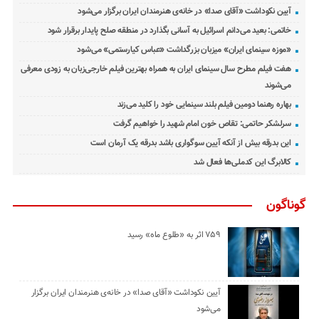
آیین نکوداشت «آقای صدا» در خانه‌ی هنرمندان ایران برگزار می‌شود
خاتمی: بعید می‌دانم اسرائیل به آسانی بگذارد در منطقه صلح پایدار برقرار شود
«موزه سینمای ایران» میزبان بزرگداشت «عباس کیارستمی» می‌شود
هفت فیلم مطرح سال سینمای ایران به همراه بهترین فیلم خارجی‌زبان به زودی معرفی
می‌شوند
بهاره رهنما دومین فیلم بلند سینمایی خود را کلید می‌زند
سرلشکر حاتمی: تقاص خون امام شهید را خواهیم گرفت
این بدرقه بیش از آنکه آیین سوگواری باشد بدرقه یک آرمان است
کالابرگ این کدملی‌ها فعال شد
گوناگون
۷۵۹ اثر به «طلوع ماه» رسید
آیین نکوداشت «آقای صدا» در خانه‌ی هنرمندان ایران برگزار
می‌شود