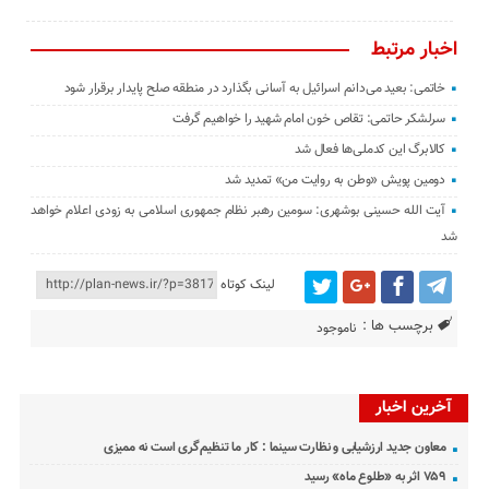
اخبار مرتبط
خاتمی: بعید می‌دانم اسرائیل به آسانی بگذارد در منطقه صلح پایدار برقرار شود
سرلشکر حاتمی: تقاص خون امام شهید را خواهیم گرفت
کالابرگ این کدملی‌ها فعال شد
دومین پویش «وطن به روایت من» تمدید شد
آیت الله حسینی بوشهری: سومین رهبر نظام جمهوری اسلامی به زودی اعلام خواهد
شد
لینک کوتاه
برچسب ها :
ناموجود
آخرین اخبار
معاون جدید ارزشیابی و نظارت سینما : کار ما تنظیم‌گری است نه ممیزی
۷۵۹ اثر به «طلوع ماه» رسید