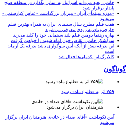
خاتمی: بعید می‌دانم اسرائیل به آسانی بگذارد در منطقه صلح
پایدار برقرار شود
«موزه سینمای ایران» میزبان بزرگداشت «عباس کیارستمی»
می‌شود
هفت فیلم مطرح سال سینمای ایران به همراه بهترین فیلم
خارجی‌زبان به زودی معرفی می‌شوند
بهاره رهنما دومین فیلم بلند سینمایی خود را کلید می‌زند
سرلشکر حاتمی: تقاص خون امام شهید را خواهیم گرفت
این بدرقه بیش از آنکه آیین سوگواری باشد بدرقه یک آرمان
است
کالابرگ این کدملی‌ها فعال شد
گوناگون
۷۵۹ اثر به «طلوع ماه» رسید
آیین نکوداشت «آقای صدا» در خانه‌ی هنرمندان ایران برگزار
می‌شود