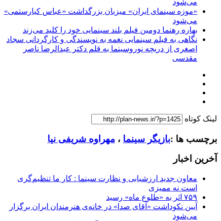
می‌شود
«موزه سینمای ایران» میزبان بزرگداشت «عباس کیارستمی»
می‌شود
بهاره رهنما دومین فیلم بلند سینمایی خود را کلید می‌زند
نگاهی به فیلم سینمایی نغمه به نویسندگی و کارگردانی سجاد
اصغری از دریچه نوروسینما به قلم دکتر عبدالرضا ناصر
مقدسی
لینک کوتاه
برچسب ها :
بازیگر سینما
،
مهراوه شریفی نیا
آخرین اخبار
معاون جدید ارزشیابی و نظارت سینما : کار ما تنظیم‌گری
است نه ممیزی
۷۵۹ اثر به «طلوع ماه» رسید
آیین نکوداشت «آقای صدا» در خانه‌ی هنرمندان ایران برگزار
می‌شود