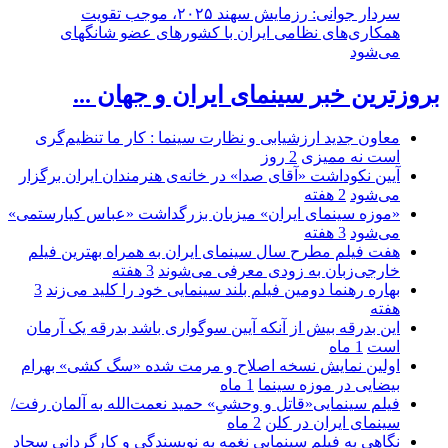
سردار جوانی: رزمایش سهند ۲۰۲۵، موجب تقویت
همکاری‌های نظامی ایران با کشور‌های عضو شانگهای
می‌شود
بروزترین خبر سینمای ایران و جهان ...
معاون جدید ارزشیابی و نظارت سینما : کار ما تنظیم‌گری
است نه ممیزی
2 روز
آیین نکوداشت «آقای صدا» در خانه‌ی هنرمندان ایران برگزار
می‌شود
2 هفته
«موزه سینمای ایران» میزبان بزرگداشت «عباس کیارستمی»
می‌شود
3 هفته
هفت فیلم مطرح سال سینمای ایران به همراه بهترین فیلم
خارجی‌زبان به زودی معرفی می‌شوند
3 هفته
بهاره رهنما دومین فیلم بلند سینمایی خود را کلید می‌زند
3
هفته
این بدرقه بیش از آنکه آیین سوگواری باشد بدرقه یک آرمان
است
1 ماه
اولین نمایش نسخه اصلاح و مرمت شده «سگ کشی» بهرام
بیضایی در موزه سینما
1 ماه
فیلم سینمایی«قاتل و وحشیِ» حمید نعمت‌الله به آلمان رفت/
سینمای ایران در کلن
2 ماه
نگاهی به فیلم سینمایی نغمه به نویسندگی و کارگردانی سجاد