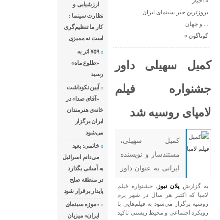
«
اخبار
ارزشیابی و
بروزترین خبر سینمای ایران
نظارت سینما :
و جهان ...
کار ما تنظیم‌گری
گوناگون
«
است نه ممیزی
۷۵۹ اثر به
کمیل سهیلی داور
«طلوع ماه»
رسید
جشنواره فیلم
آیین نکوداشت
«آقای صدا» در
لامپای روسیه شد
خانه‌ی هنرمندان
ایران برگزار
می‌شود
کمیل سهیلی،
خاتمی: بعید
مستندساز و نویسنده
می‌دانم اسرائیل
ایرانی به عنوان داور
به آسانی بگذارد
در منطقه صلح
نهمین دوره جشنواره
به گزارش
پلان نیوز
، جشنواره فیلم
پایدار برقرار شود
فیلم Lampa در
لامپا که اکتبر هر سال در شهر پرم
روسیه برگزار می‌شود به فیلم‌هایی با
«موزه سینمای
روسیه معرفی شد.
رویکرد اجتماعی و محیط زیستی تاکید
ایران» میزبان