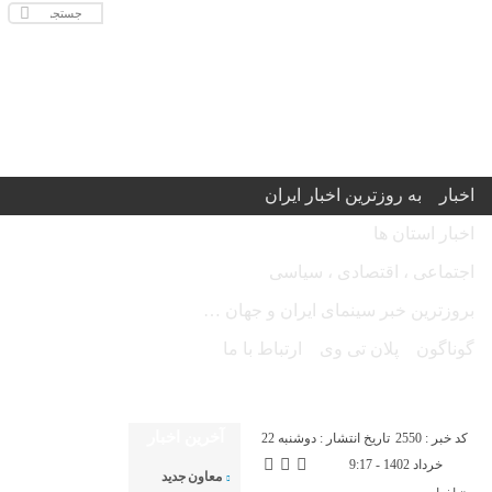
اخبار
به روزترین اخبار ایران
اخبار استان ها
اجتماعی ، اقتصادی ، سیاسی
بروزترین خبر سینمای ایران و جهان …
گوناگون
پلان تی وی
ارتباط با ما
امروز جمعه ۱۶ مرداد ۱۴۰۵ - Friday 7 August 2026
آخرین اخبار
کد خبر : 2550
تاریخ انتشار : دوشنبه 22
خرداد 1402 - 9:17
معاون جدید