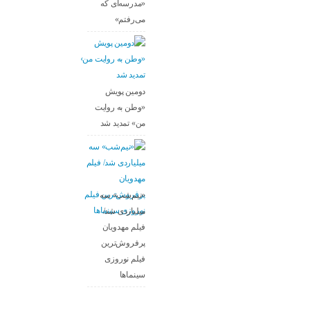
«مدرسه‌ای که
می‌رفتم»
دومین پویش
«وطن به روایت
من» تمدید شد
«نیم‌شب» سه
میلیاردی شد/
فیلم مهدویان
پرفروش‌ترین
فیلم نوروزی
سینماها