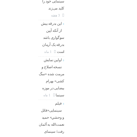
سینمایی خود را
کلید می‌زند
3 هفته
این بدرقه بیش
از آنکه آیین
سوگواری باشد
بدرقه یک آرمان
است
1 ماه
اولین نمایش
نسخه اصلاح و
مرمت شده «سگ
کشی» بهرام
بیضایی در موزه
سینما
1 ماه
فیلم
سینمایی«قاتل
و وحشیِ» حمید
نعمت‌الله به آلمان
رفت/ سینمای