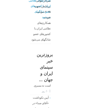
سردار جوانی:
رزمایش سهند
۲۰۲۵، موجب
تقویت
همکاری‌های
نظامی ایران با
کشور‌های عضو
شانگهای می‌شود
بروزترین
خبر
معاون جدید
سینمای
ارزشیابی و
ایران و
نظارت سینما :
جهان ...
کار ما تنظیم‌گری
است نه ممیزی
3 روز
آیین نکوداشت
«آقای صدا» در