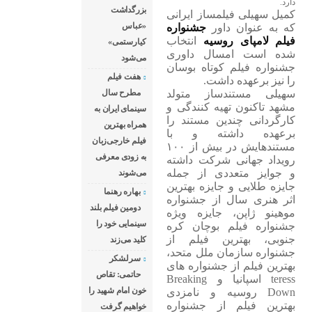
دارد.
بزرگداشت
کمیل سهیلی فیلمساز ایرانی
«عباس
که به عنوان داور
جشنواره
فیلم لامپای روسیه
انتخاب
کیارستمی»
شده است امسال داوری
می‌شود
جشنواره فیلم کوتاه بوسان
هفت فیلم
را نیز برعهده داشت.
سهیلی مستندساز متولد
مطرح سال
مشهد تاکنون تهیه کنندگی و
سینمای ایران به
کارگردانی چندین مستند را
همراه بهترین
برعهده داشته و با
فیلم خارجی‌زبان
مستندهایش در بیش از ۱۰۰
به زودی معرفی
رویداد جهانی شرکت داشته
و جوایز متعددی از جمله
می‌شوند
جایزه طلایی و جایزه بهترین
بهاره رهنما
اثر هنری سال از جشنواره
دومین فیلم بلند
موهینو ژاپن، جایزه ویژه
سینمایی خود را
جشنواره فیلم بوچان کره
جنوبی، بهترین فیلم از
کلید می‌زند
جشنواره سازمان ملل متحد،
سرلشکر
بهترین فیلم از جشنواره های
حاتمی: تقاص
teress اسپانیا و Breaking
خون امام شهید را
Down روسیه و نامزدی
بهترین فیلم از جشنواره
خواهیم گرفت