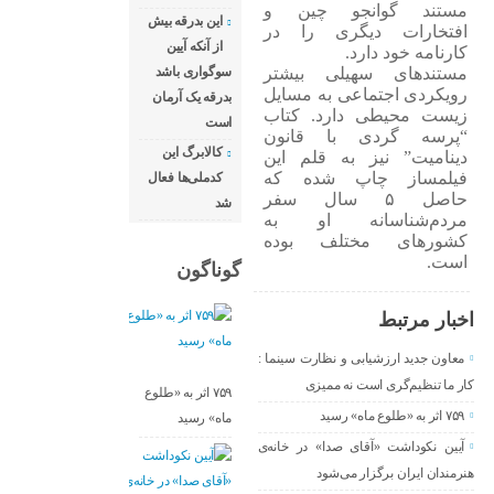
مستند گوانجو چین و
این بدرقه بیش
افتخارات دیگری را در
از آنکه آیین
کارنامه خود دارد.
مستندهای سهیلی بیشتر
سوگواری باشد
رویکردی اجتماعی به مسایل
بدرقه یک آرمان
زیست محیطی دارد. کتاب
است
“پرسه گردی با قانون
کالابرگ این
دینامیت” نیز به قلم این
فیلمساز چاپ شده که
کدملی‌ها فعال
حاصل ۵ سال سفر
شد
مردم‌شناسانه او به
کشورهای مختلف بوده
است.
گوناگون
اخبار مرتبط
معاون جدید ارزشیابی و نظارت سینما :
کار ما تنظیم‌گری است نه ممیزی
۷۵۹ اثر به «طلوع
۷۵۹ اثر به «طلوع ماه» رسید
ماه» رسید
آیین نکوداشت «آقای صدا» در خانه‌ی
هنرمندان ایران برگزار می‌شود