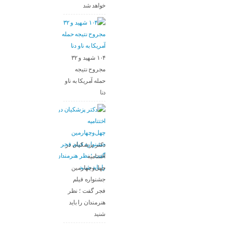
خواهد شد
۱۰۴ شهید و ۳۲
مجروح نتیجه
حمله آمریکا به ناو
دنا
دکتر پزشکیان در
اختتامیه
چهل‌وچهارمین
جشنواره فیلم
فجر گفت ؛ نظر
هنرمندان را باید
شنید