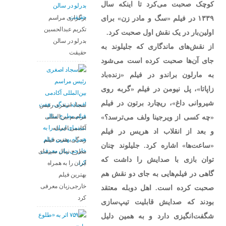
کوچک صحبت می‌کرد تا اینکه سال
۱۳۳۹ در فیلم «سگ و مادر زن» برای
برگزاری مراسم
تکریم عبدالحسین
اولین‌بار در یک نقش اول صحبت کرد.
بدرلو در سالن
از نقش‌های ماندگاری که جلیلوند به
حقیقت
جای آن‌ها صحبت کرده است می‌شود
به مارلون براندو در فیلم «زنده‌باد
زاپاتا»، پل نیومن در فیلم «گربه روی
شیروانی داغ»، ریچارد برتون در فیلم
سجاد اصغری رئیس
«چه کسی از ویرجینا ولف می‌ترسد؟»
مراسم بین‌المللی
آکادمی افسانه
و بعد از انقلاب اد هریس در فیلم
زندگی، هفت فیلم
«ساعت‌ها» اشاره کرد. جلیلوند چنان
مطرح سال سینمای
توان بازی با صدایش را داشت که
ایران را به همراه
گاهی در فیلم‌هایی به جای دو نقش هم
بهترین فیلم
خارجی‌زبان معرفی
صحبت کرده است. اهل دوبله معتقد
کرد
بودند که صدایش قابلیت تیپ‌سازی
شگفت‌انگیزی دارد و به همین دلیل