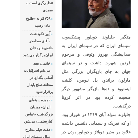
داشت و در سینمای جهان
تنظیم‌گری است نه
به جای بازیگران بزرگی
ممیزی
مثل مارلون براندو، پل
۷۵۹ اثر به «طلوع
ماه» رسید
نیومن، کلینت ایستوود و
آیین نکوداشت
ده‌ها بازیگر مشهور دیگر
چنگیز جلیلوند دوبلور پیشکسوت
«آقای صدا» در
صحبت کرده بود در اثر
سینمای ایران که در سینمای ایران به
خانه‌ی هنرمندان
کرونا درگذشت. جلیلوند
صداپیشگی بهروز وثوقی و مرحوم
ایران برگزار می‌شود
متولد آبان ۱۳۱۹ در شیراز
فردین شهرت داشت و در سینمای
خاتمی: بعید
بود. او که
می‌دانم اسرائیل به
جهان به جای بازیگران بزرگی مثل
آسانی بگذارد در
مارلون براندو، پل نیومن، کلینت
منطقه صلح پایدار
ایستوود و ده‌ها بازیگر مشهور دیگر
برقرار شود
صحبت کرده بود در اثر کرونا
«موزه سینمای
درگذشت.
ایران» میزبان
جلیلوند متولد آبان ۱۳۱۹ در شیراز بود.
بزرگداشت «عباس
کیارستمی» می‌شود
او که فیزیک و سیمایی دلنشین داشت
هفت فیلم مطرح
علاوه بر مدیر دوبلاژ و دوبلور بودن در
سال سینمای ایران