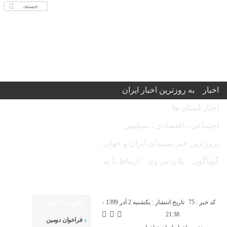
اخبار
به روزترین اخبار ایران
اخبار استان ها
اجتماعی ، اقتصادی ، سیاسی
بروزترین خبر سینمای ایران و جهان …
گوناگون
پلان تی وی
ارتباط با ما
امروز دوشنبه ۱۹ مرداد ۱۴۰۵ - Monday 10 August 2026
آخرین اخبار
کد خبر : 75
تاریخ انتشار : یکشنبه 2 آذر 1399 -
21:38
فراخوان دومین