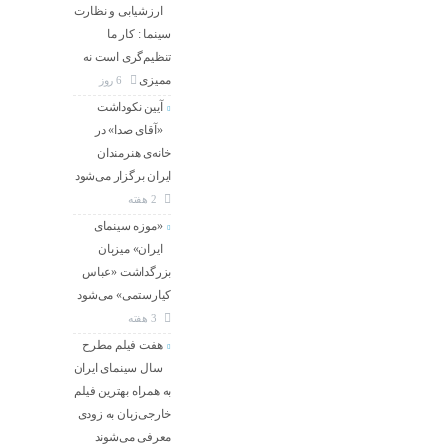
ارزشیابی و نظارت
سینما : کار ما
تنظیم‌گری است نه
ممیزی
6 روز
آیین نکوداشت
«آقای صدا» در
خانه‌ی هنرمندان
ایران برگزار می‌شود
2 هفته
«موزه سینمای
ایران» میزبان
بزرگداشت «عباس
کیارستمی» می‌شود
3 هفته
هفت فیلم مطرح
سال سینمای ایران
به همراه بهترین فیلم
خارجی‌زبان به زودی
معرفی می‌شوند