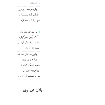
3 هفته
بهاره رهنما دومین
فیلم بلند سینمایی
خود را کلید می‌زند
1 ماه
این بدرقه بیش از
آنکه آیین سوگواری
باشد بدرقه یک آرمان
است
1 ماه
اولین نمایش نسخه
اصلاح و مرمت
شده «سگ کشی»
بهرام بیضایی در
موزه سینما
1 ماه
پلان تی وی