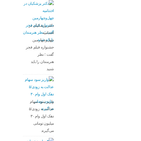
دکتر پزشکیان در
اختتامیه
چهل‌وچهارمین
جشنواره فیلم فجر
گفت ؛ نظر
هنرمندان را باید
شنید
واریز سود سهام
عدالت به زودی/۵
دهک اول وام ۳۰
میلیون تومانی
می‌گیرند