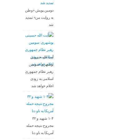
دومین پویش «وطن
به روایت من» تمدید
شد
آیت الله حسینی
بوشهری: سومین
رهبر نظام جمهوری
اسلامی به زودی
اعلام خواهد شد
۱۰۴ شهید و ۳۲
مجروح نتیجه حمله
آمریکا به ناو دنا