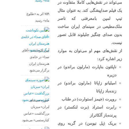
می‌تواند در نقش‌هایی کاملا متفاوت در
یک فیلم صداپیشگی کند. به عنوان مثال
۷۵۹ اثر به «طلوع
تیپ لمپن بامعرفتی که ناصر
ماه» رسید
ملک‌مطیعی در سینمای ایران ساخت
بدون صدای چنگیز جلیلوند قابل تصور
نیست.
از نقش‌های مهم او می‌توان به موارد
آیین نکوداشت «آقای
صدا» در خانه‌ی
زیر اشاره کرد:
هنرمندان ایران
ناپلئون بناپارت (مارلون براندو) در
برگزار می‌شود
دزیره
امیلیانو زاپاتا (مارلون براندو)‌ در
زنده‌باد زاپاتا
روپرت (جیمز استوارت) در طناب
«موزه سینمای
رابرت استراد (برت لنکستر) در
ایران» میزبان
بزرگداشت «عباس
پرنده‌باز آلکاتراز
کیارستمی» می‌شود
بریک (پل نیومن) در گربه روی