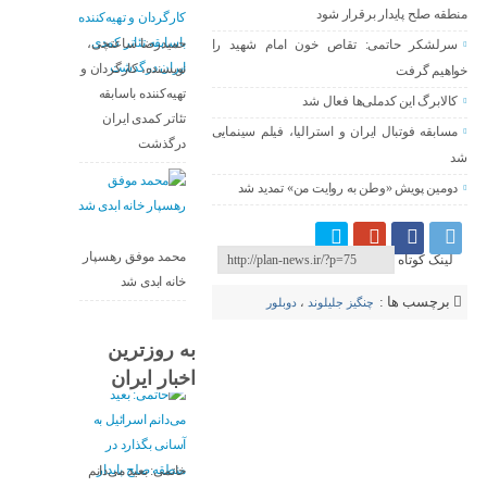
منطقه صلح پایدار برقرار شود
حمیدرضا ساعتچی،
سرلشکر حاتمی: تقاص خون امام شهید را
نویسنده، کارگردان و
خواهیم گرفت
تهیه‌کننده باسابقه
کالابرگ این کدملی‌ها فعال شد
تئاتر کمدی ایران
مسابقه فوتبال ایران و استرالیا، فیلم سینمایی
درگذشت
شد
دومین پویش «وطن به روایت من» تمدید شد
محمد موفق رهسپار
لینک کوتاه
خانه ابدی شد
برچسب ها :
چنگیز جلیلوند
،
دوبلور
به روزترین
اخبار ایران
خاتمی: بعید می‌دانم