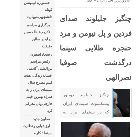
به روزترین اخبار ایران
«
اخبار
جشنواره انیمیشن
کوتاه
چنگیز جلیلوند صدای
دانشجویی«پویان»
برگزاری مراسم
فردین و پل نیومن و مرد
تکریم عبدالحسین
بدرلو در سالن
حنجره طلایی سینما
حقیقت
سجاد اصغری
درگذشت صوفیا
رئیس مراسم
بین‌المللی آکادمی
نصرالهی
افسانه زندگی، هفت
فیلم مطرح سال
سینمای ایران را به
چنگیز جلیلوند دوبلور
همراه بهترین فیلم
پیشکسوت سینمای ایران
خارجی‌زبان معرفی
کرد
که در سینمای ایران به
معاون جدید
صداپیشگی بهروز وثوقی
ارزشیابی و نظارت
و مرحوم فردین شهرت
سینما : کار ما