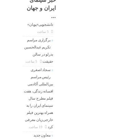
خبر سینمای
فراخوان دومین
ایران و جهان
جشنواره انیمیشن
...
کوتاه
دانشجویی«پویان»
5 ساعت
برگزاری مراسم
تکریم عبدالحسین
بدرلو در سالن
حقیقت
5 ساعت
سجاد اصغری
رئیس مراسم
بین‌المللی آکادمی
افسانه زندگی، هفت
فیلم مطرح سال
سینمای ایران را به
همراه بهترین فیلم
خارجی‌زبان معرفی
کرد
19 ساعت
معاون جدید