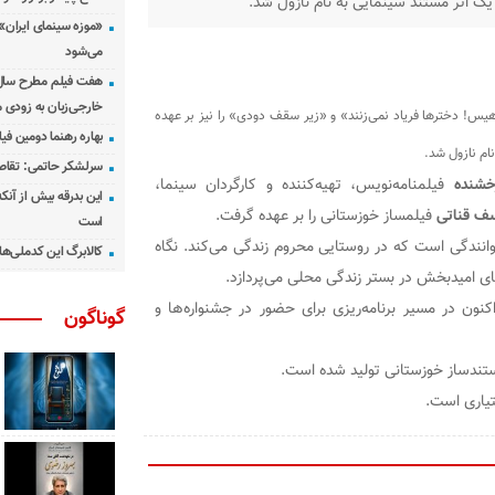
 یک اثر مستند سینمایی به نام نازول شد.
«موزه سینمای ایران»
می‌شود
هفت فیلم مطرح سال س
خارجی‌زبان به زودی 
هیس! دخترها فریاد نمی‌زنند» و «زیر سقف دودی» را نیز بر عهده
بهاره رهنما دومین فیل
نام نازول شد.
سرلشکر حاتمی: تقاص
خشنده
فیلمنامه‌نویس، تهیه‌کننده و کارگردان سینما،
این بدرقه بیش از آنک
ف قناتی
فیلمساز خوزستانی را بر عهده گرفت.
است
وانندگی است که در روستایی محروم زندگی می‌کند. نگاه
کالابرگ این کدملی‌ها
ای امیدبخش در بستر زندگی محلی می‌پردازد.
نون در مسیر برنامه‌ریزی برای حضور در جشنواره‌ها و
گوناگون
تیاری است.