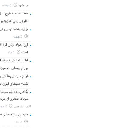
می‌شود
3 هفته
هفت فیلم مطرح سال س
خارجی‌زبان به زودی 
بهاره رهنما دومین فیل
3 هفته
این بدرقه بیش از آنک
است
1 ماه
اولین نمایش نسخه 
بهرام بیضایی در موزه
فیلم سینمایی«قاتل و
رفت/ سینمای ایران د
نگاهی به فیلم سینمای
سجاد اصغری از دریچه 
ناصر مقدسی
2 ماه
میزبانی سینماها از ۳۰۰ هزار مخاطب در هفته گذشته
2 ماه