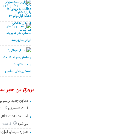
بروزترین خبر سین
معاون جدید ارزشیابی 
است نه ممیزی
3 روز
آیین نکوداشت «آقای ص
می‌شود
2 هفته
«موزه سینمای ایران