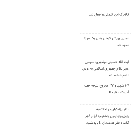
کالابرگ این کدملی‌ها فعال شد
دومین پویش «وطن به روایت من»
تمدید شد
آیت الله حسینی بوشهری: سومین
رهبر نظام جمهوری اسلامی به زودی
اعلام خواهد شد
۱۰۴ شهید و ۳۲ مجروح نتیجه حمله
آمریکا به ناو دنا
دکتر پزشکیان در اختتامیه
چهل‌وچهارمین جشنواره فیلم فجر
گفت ؛ نظر هنرمندان را باید شنید