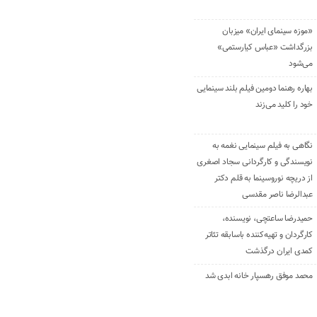
«موزه سینمای ایران» میزبان
بزرگداشت «عباس کیارستمی»
می‌شود
بهاره رهنما دومین فیلم بلند سینمایی
خود را کلید می‌زند
نگاهی به فیلم سینمایی نغمه به
نویسندگی و کارگردانی سجاد اصغری
از دریچه نوروسینما به قلم دکتر
عبدالرضا ناصر مقدسی
حمیدرضا ساعتچی، نویسنده،
کارگردان و تهیه‌کننده باسابقه تئاتر
کمدی ایران درگذشت
محمد موفق رهسپار خانه ابدی شد