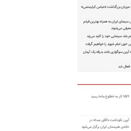
 میزبان بزرگداشت «عباس کیارستمی»
ینمای ایران به همراه بهترین فیلم
معرفی می‌شوند
م بلند سینمایی خود را کلید می‌زند
 خون امام شهید را خواهیم گرفت
ه آیین سوگواری باشد بدرقه یک آرمان
 فعال شد
۷۵۹ اثر به «طلوع ماه» رسید
آیین نکوداشت «آقای صدا» در
خانه‌ی هنرمندان ایران برگزار می‌شود