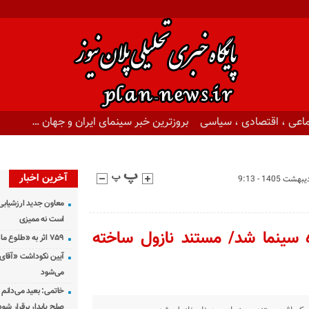
اعی ، اقتصادی ، سیاسی
بروزترین خبر سینمای ایران و جهان …
آخرین اخبار
معاون جدید ارزشیابی 
است نه ممیزی
ده سینما شد/ مستند نازول ساخته
۷۵۹ اثر به «طلوع ماه» رسید
آیین نکوداشت «آقای ص
می‌شود
خاتمی: بعید می‌دانم 
صلح پایدار برقرار شود