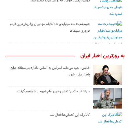
دومین پویش «وطن به روایت من» تمدید شد
«نیم‌شب» سه میلیاردی شد/ فیلم مهدویان پرفروش‌ترین فیلم
نوروزی سینماها
به روزترین اخبار ایران
خاتمی: بعید می‌دانم اسرائیل به آسانی بگذارد در منطقه صلح
پایدار برقرار شود
سرلشکر حاتمی: تقاص خون امام شهید را خواهیم گرفت
کالابرگ این کدملی‌ها فعال شد