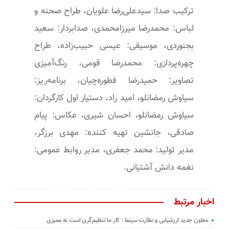
ترکیب صدا: سیدعلی‌رضا علویان، طراح صحنه و
لباس: محمدرضا میرزامحمدی، صدابردار: سعید
بجنوردی، موسیقی: عیسی حبیب‌زاده، طراح
چهره‌پردازی: محمدرضا قومی، رنگ‌آمیزی
تصاویر: حمیدرضا فطوره‌چیان، برنامه‌ریز:
سیاوش رمضانلو، امید راد، دستیار اول کارگردان:
سیاوش رمضانلو، احسان شیری، عکاس: پیام
صادقی، جانشین تهیه کننده: مهدی برزگر،
مدیر تولید: محمد جعفری، مدیر روابط عمومی:
نغمه دانش آشتیانی.
اخبار مرتبط
معاون جدید ارزشیابی و نظارت سینما : کار ما تنظیم‌گری است نه ممیزی