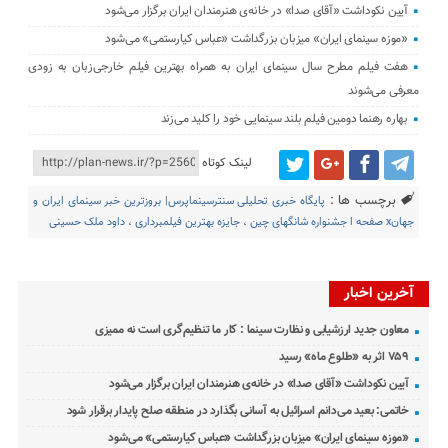
آیین نکوداشت «آقای صدا» در خانه‌ی هنرمندان ایران برگزار می‌شود
«موزه سینمای ایران» میزبان بزرگداشت «عباس کیارستمی» می‌شود
هفت فیلم مطرح سال سینمای ایران به همراه بهترین فیلم خارجی‌زبان به زودی
معرفی می‌شوند
بهاره رهنما دومین فیلم بلند سینمایی خود را کلید می‌زند
لینک کوتاه
برچسب ها :
پایگاه خبری تحلیلی سنترسینماپرس| بروزترین خبر سینمای ایران و
جهانx صفحه ا جشنواره شانگهای چین
،
جایزه بهترین فیلمبرداری
،
داود ملک حسینی
آخرین اخبار
معاون جدید ارزشیابی و نظارت سینما : کار ما تنظیم‌گری است نه ممیزی
۷۵۹ اثر به «طلوع ماه» رسید
آیین نکوداشت «آقای صدا» در خانه‌ی هنرمندان ایران برگزار می‌شود
خاتمی: بعید می‌دانم اسرائیل به آسانی بگذارد در منطقه صلح پایدار برقرار شود
«موزه سینمای ایران» میزبان بزرگداشت «عباس کیارستمی» می‌شود