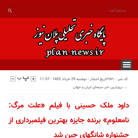
کد خبر : 2560
تاریخ انتشار : دوشنبه 29 خرداد 1402 - 11:57
بروزترین خبر سینمای ایران و جهان ...
داود ملک حسینی با فیلم «علت مرگ:
نامعلوم» برنده جایزه بهترین فیلمبرداری از
جشنواره شانگهای چین شد