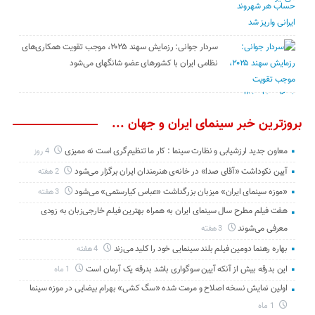
سردار جوانی: رزمایش سهند ۲۰۲۵، موجب تقویت همکاری‌های
نظامی ایران با کشور‌های عضو شانگهای می‌شود
بروزترین خبر سینمای ایران و جهان ...
معاون جدید ارزشیابی و نظارت سینما : کار ما تنظیم‌گری است نه ممیزی
4 روز
آیین نکوداشت «آقای صدا» در خانه‌ی هنرمندان ایران برگزار می‌شود
2 هفته
«موزه سینمای ایران» میزبان بزرگداشت «عباس کیارستمی» می‌شود
3 هفته
هفت فیلم مطرح سال سینمای ایران به همراه بهترین فیلم خارجی‌زبان به زودی
معرفی می‌شوند
3 هفته
بهاره رهنما دومین فیلم بلند سینمایی خود را کلید می‌زند
4 هفته
این بدرقه بیش از آنکه آیین سوگواری باشد بدرقه یک آرمان است
1 ماه
اولین نمایش نسخه اصلاح و مرمت شده «سگ کشی» بهرام بیضایی در موزه سینما
1 ماه