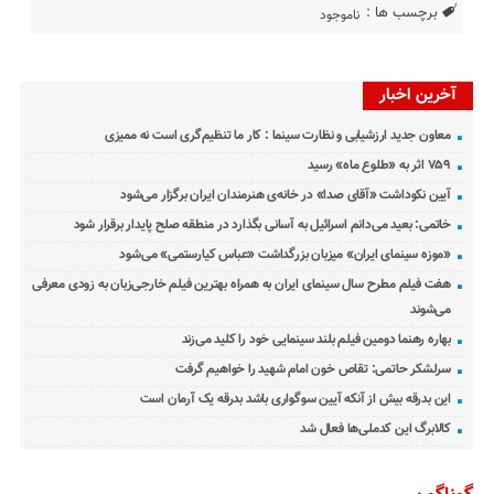
برچسب ها :
ناموجود
آخرین اخبار
معاون جدید ارزشیابی و نظارت سینما : کار ما تنظیم‌گری است نه ممیزی
۷۵۹ اثر به «طلوع ماه» رسید
آیین نکوداشت «آقای صدا» در خانه‌ی هنرمندان ایران برگزار می‌شود
خاتمی: بعید می‌دانم اسرائیل به آسانی بگذارد در منطقه صلح پایدار برقرار شود
«موزه سینمای ایران» میزبان بزرگداشت «عباس کیارستمی» می‌شود
هفت فیلم مطرح سال سینمای ایران به همراه بهترین فیلم خارجی‌زبان به زودی معرفی
می‌شوند
بهاره رهنما دومین فیلم بلند سینمایی خود را کلید می‌زند
سرلشکر حاتمی: تقاص خون امام شهید را خواهیم گرفت
این بدرقه بیش از آنکه آیین سوگواری باشد بدرقه یک آرمان است
کالابرگ این کدملی‌ها فعال شد