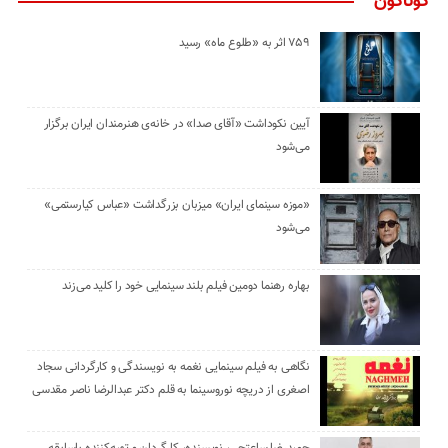
گوناگون
۷۵۹ اثر به «طلوع ماه» رسید
آیین نکوداشت «آقای صدا» در خانه‌ی هنرمندان ایران برگزار
می‌شود
«موزه سینمای ایران» میزبان بزرگداشت «عباس کیارستمی»
می‌شود
بهاره رهنما دومین فیلم بلند سینمایی خود را کلید می‌زند
نگاهی به فیلم سینمایی نغمه به نویسندگی و کارگردانی سجاد
اصغری از دریچه نوروسینما به قلم دکتر عبدالرضا ناصر مقدسی