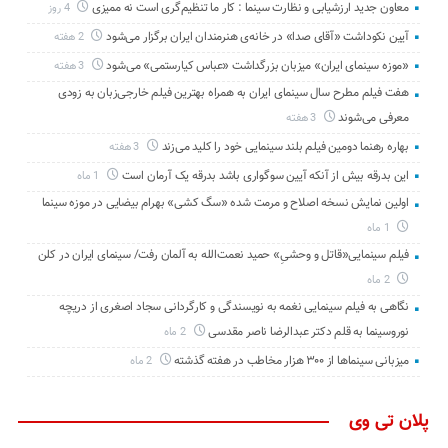
معاون جدید ارزشیابی و نظارت سینما : کار ما تنظیم‌گری است نه ممیزی
4 روز
آیین نکوداشت «آقای صدا» در خانه‌ی هنرمندان ایران برگزار می‌شود
2 هفته
«موزه سینمای ایران» میزبان بزرگداشت «عباس کیارستمی» می‌شود
3 هفته
هفت فیلم مطرح سال سینمای ایران به همراه بهترین فیلم خارجی‌زبان به زودی
معرفی می‌شوند
3 هفته
بهاره رهنما دومین فیلم بلند سینمایی خود را کلید می‌زند
3 هفته
این بدرقه بیش از آنکه آیین سوگواری باشد بدرقه یک آرمان است
1 ماه
اولین نمایش نسخه اصلاح و مرمت شده «سگ کشی» بهرام بیضایی در موزه سینما
1 ماه
فیلم سینمایی«قاتل و وحشیِ» حمید نعمت‌الله به آلمان رفت/ سینمای ایران در کلن
2 ماه
نگاهی به فیلم سینمایی نغمه به نویسندگی و کارگردانی سجاد اصغری از دریچه
نوروسینما به قلم دکتر عبدالرضا ناصر مقدسی
2 ماه
میزبانی سینماها از ۳۰۰ هزار مخاطب در هفته گذشته
2 ماه
پلان تی وی