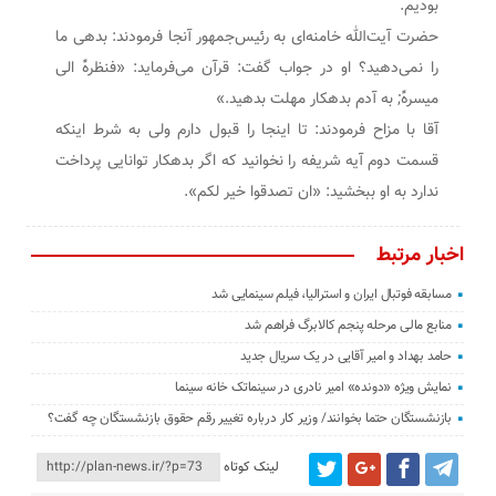
بودیم.
حضرت آیت‌الله خامنه‌ای به رئیس‌جمهور آنجا فرمودند: بدهی ما
را نمی‌دهید؟ او در جواب گفت: قرآن می‌فرماید: «فنظرهًْ الی
میسرهًْ; به آدم بدهکار مهلت بدهید.»
آقا با مزاح فرمودند: تا اینجا را قبول دارم ولی به شرط اینکه
قسمت دوم آیه شریفه را نخوانید که اگر بدهکار توانایی پرداخت
ندارد به او ببخشید: «ان تصدقوا خیر لکم».
اخبار مرتبط
مسابقه فوتبال ایران و استرالیا، فیلم سینمایی شد
منابع مالی مرحله پنجم کالابرگ فراهم شد
حامد بهداد و امیر آقایی در یک سریال جدید
نمایش ویژه «دونده» امیر نادری در سینماتک خانه سینما
بازنشستگان حتما بخوانند/ وزیر کار درباره تغییر رقم حقوق بازنشستگان چه گفت؟
لینک کوتاه