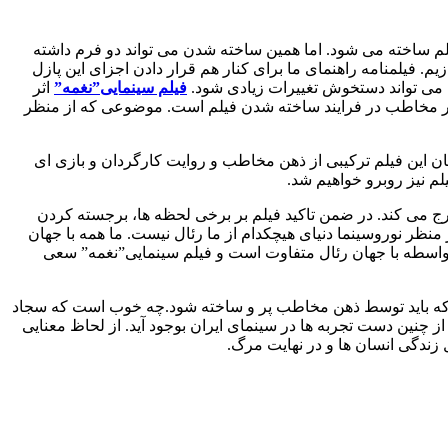
یلم ساخته می شود. اما همین ساخته شدن می تواند دو فرم داشته
. فیلمنامه راهنمای ما برای کنار هم قرار دادن اجزای این پازل
 می تواند دستخوش تغییرات زیادی شود.
فیلم سینمایی”نغمه”
اثر
تر مخاطب در فرایند ساخته شدن فیلم است. موضوعی که از منظر
این فیلم ترکیبی از ذهن مخاطب و روایت کارگردان و بازی ای
لم نیز روبرو خواهیم شد.
رج می کند. در ضمن تاکید فیلم بر برخی لحظه ها، برجسته کردن
ظر نوروسینما دنیای هیچکدام از ما رئال نیست. ما همه با جهان
 واسطه با جهان رئال متفاوت است و فیلم سینمایی”نغمه” سعی
 که باید توسط ذهن مخاطب پر و ساخته شود.چه خوب است که سجاد
 از چنین دست تجربه ها در سینمای ایران بوجود آید. از لحاظ معنایی
 زندگی انسان ها و در نهایت مرگ.