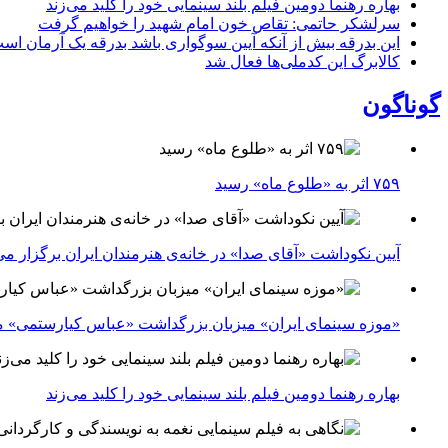
بهاره رهنما دومین فیلم بلند سینمایی خود را کلید می‌زند
سرلشکر حاتمی: تقاص خون امام شهید را خواهیم گرفت
این بدرقه بیش از آنکه آیین سوگواری باشد بدرقه یک آرمان اس
کالابرگ این کدملی‌ها فعال شد
گوناگون
۷۵۹ اثر به «طلوع ماه» رسید
آیین نکوداشت «آقای صدا» در خانه‌ی هنرمندان ایران برگزار می
«موزه سینمای ایران» میزبان بزرگداشت «عباس کیارستمی» م
بهاره رهنما دومین فیلم بلند سینمایی خود را کلید می‌زند