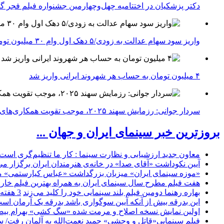
دکتر پزشکیان در اختتامیه چهل‌وچهارمین جشنواره فیلم فجر گفت
واریز سود سهام عدالت به زودی/۵ دهک اول وام ۳۰ میلیون تومانی می‌گیرند
۴ میلیون تومان به حساب هر شهروند ایرانی واریز شد
سردار جوانی: رزمایش سهند ۲۰۲۵، موجب تقویت همکاری‌های نظامی ایران با کشور‌های عضو شانگهای می‌شود
بروزترین خبر سینمای ایران و جهان ...
معاون جدید ارزشیابی و نظارت سینما : کار ما تنظیم‌گری است
آیین نکوداشت «آقای صدا» در خانه‌ی هنرمندان ایران برگزار می
«موزه سینمای ایران» میزبان بزرگداشت «عباس کیارستمی» م
هفت فیلم مطرح سال سینمای ایران به همراه بهترین فیلم خار
بهاره رهنما دومین فیلم بلند سینمایی خود را کلید می‌زند
3 هفته
این بدرقه بیش از آنکه آیین سوگواری باشد بدرقه یک آرمان اس
اولین نمایش نسخه اصلاح و مرمت شده «سگ کشی» بهرام بیضا
فیلم سینمایی«قاتل و وحشیِ» حمید نعمت‌الله به آلمان رفت/ س