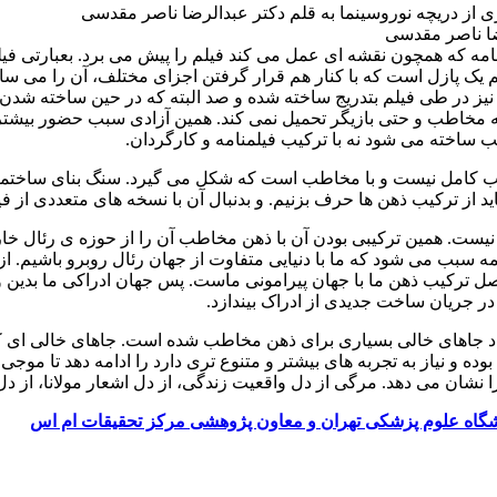
رضا ناصر مقدسی
منامه که همچون نقشه ای عمل می کند فیلم را پیش می برد. بعبارتی ف
ک پازل است که با کنار هم قرار گرفتن اجزای مختلف، آن را می سازیم
یز در طی فیلم بتدریج ساخته شده و صد البته که در حین ساخته شدن
ه مخاطب و حتی بازیگر تحمیل نمی کند. همین آزادی سبب حضور بیش
ساخته می شود نه با ترکیب فیلمنامه و کارگردان.
ب کامل نیست و با مخاطب است که شکل می گیرد. سنگ بنای ساختمان 
د از ترکیب ذهن ها حرف بزنیم. و بدنبال آن با نسخه های متعددی از فی
ه نیست. همین ترکیبی بودن آن با ذهن مخاطب آن را از حوزه ی رئال خا
ب می شود که ما با دنیایی متفاوت از جهان رئال روبرو باشیم. از من
صل ترکیب ذهن ما با جهان پیرامونی ماست. پس جهان ادراکی ما بدین
ا در جریان ساخت جدیدی از ادراک بیندازد.
جاد جاهای خالی بسیاری برای ذهن مخاطب شده است. جاهای خالی ای
ده و نیاز به تجربه های بیشتر و متنوع تری دارد را ادامه دهد تا موجی
نشان می دهد. مرگی از دل واقعیت زندگی، از دل اشعار مولانا، از دل
نشگاه علوم پزشکی تهران و معاون پژوهشی مرکز تحقیقات ام اس