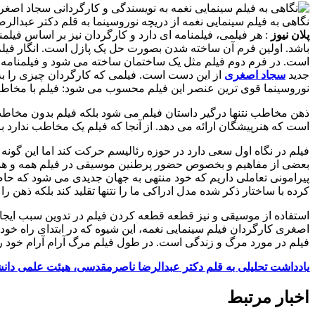
نگاهی به فیلم سینمایی نغمه از دریچه نوروسینما به قلم دکتر عبدال
پلان نیوز
: هر فیلمی، فیلمنامه ای دارد و کارگردان نیز بر اساس فیل
باشد. اولین فرم آن ساخته شدن بصورت حل یک پازل است. انگار فیلم ی
است. در فرم دوم فیلم مثل یک ساختمان ساخته می شود و فیلمنامه ن
جدید
سجاد اصغری
از این دست است. فیلمی که کارگردان چیزی را ب
نوروسینما قوی ترین عنصر این فیلم محسوب می شود: فیلم با مخاطب 
ذهن مخاطب نتنها درگیر داستان فیلم می شود بلکه فیلم بدون مخاط
است که هنرپیشگان ارائه می دهد. از آنجا که فیلم یک مخاطب ندارد بای
فیلم در نگاه اول سعی دارد در حوزه رئالیسم حرکت کند اما این گون
بعضی از مفاهیم و بخصوص حضور پرطنین موسیقی در فیلم همه و همه سب
پیرامونی تعاملی داریم که خود منتهی به جهان جدیدی می شود که حا
کرده با ساختار ذکر شده مدل ادراکی ما را نتنها تقلید کند بلکه ذهن ر
استفاده از موسیقی و نیز قطعه قطعه کردن فیلم در تدوین سبب ای
اصغری کارگردان فیلم سینمایی نغمه، این شیوه که در ابتدای راه خود بو
فیلم در مورد مرگ و زندگی است. در طول فیلم مرگ آرام آرام خود را 
یادداشت تحلیلی به قلم دکتر عبدالرضا ناصرمقدسی، هیئت علمی دا
اخبار مرتبط