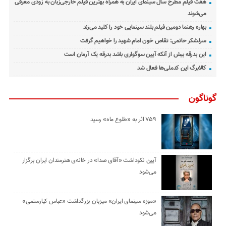
هفت فیلم مطرح سال سینمای ایران به همراه بهترین فیلم خارجی‌زبان به زودی معرفی
می‌شوند
بهاره رهنما دومین فیلم بلند سینمایی خود را کلید می‌زند
سرلشکر حاتمی: تقاص خون امام شهید را خواهیم گرفت
این بدرقه بیش از آنکه آیین سوگواری باشد بدرقه یک آرمان است
کالابرگ این کدملی‌ها فعال شد
گوناگون
۷۵۹ اثر به «طلوع ماه» رسید
آیین نکوداشت «آقای صدا» در خانه‌ی هنرمندان ایران برگزار
می‌شود
«موزه سینمای ایران» میزبان بزرگداشت «عباس کیارستمی»
می‌شود