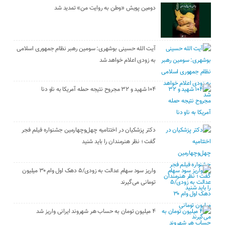
دومین پویش «وطن به روایت من» تمدید شد
آیت الله حسینی بوشهری: سومین رهبر نظام جمهوری اسلامی
به زودی اعلام خواهد شد
۱۰۴ شهید و ۳۲ مجروح نتیجه حمله آمریکا به ناو دنا
دکتر پزشکیان در اختتامیه چهل‌وچهارمین جشنواره فیلم فجر
گفت ؛ نظر هنرمندان را باید شنید
واریز سود سهام عدالت به زودی/۵ دهک اول وام ۳۰ میلیون
تومانی می‌گیرند
۴ میلیون تومان به حساب هر شهروند ایرانی واریز شد