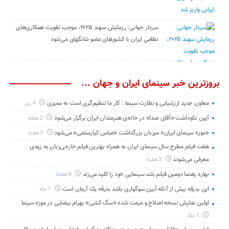
سردار جوانی: رزمایش سهند ۲۰۲۵، موجب تقویت همکاری‌های
نظامی ایران با کشور‌های عضو شانگهای می‌شود
بروزترین خبر سینمای ایران و جهان ...
معاون جدید ارزشیابی و نظارت سینما : کار ما تنظیم‌گری است نه ممیزی
4 روز
آیین نکوداشت «آقای صدا» در خانه‌ی هنرمندان ایران برگزار می‌شود
2 هفته
«موزه سینمای ایران» میزبان بزرگداشت «عباس کیارستمی» می‌شود
3 هفته
هفت فیلم مطرح سال سینمای ایران به همراه بهترین فیلم خارجی‌زبان به زودی
معرفی می‌شوند
3 هفته
بهاره رهنما دومین فیلم بلند سینمایی خود را کلید می‌زند
4 هفته
این بدرقه بیش از آنکه آیین سوگواری باشد بدرقه یک آرمان است
1 ماه
اولین نمایش نسخه اصلاح و مرمت شده «سگ کشی» بهرام بیضایی در موزه سینما
1 ماه