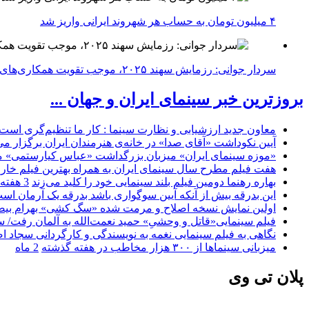
۴ میلیون تومان به حساب هر شهروند ایرانی واریز شد
سردار جوانی: رزمایش سهند ۲۰۲۵، موجب تقویت همکاری‌های نظامی ایران با کشور‌های عضو شانگهای می‌شود
بروزترین خبر سینمای ایران و جهان ...
معاون جدید ارزشیابی و نظارت سینما : کار ما تنظیم‌گری است
آیین نکوداشت «آقای صدا» در خانه‌ی هنرمندان ایران برگزار می
«موزه سینمای ایران» میزبان بزرگداشت «عباس کیارستمی» م
هفت فیلم مطرح سال سینمای ایران به همراه بهترین فیلم خار
بهاره رهنما دومین فیلم بلند سینمایی خود را کلید می‌زند
3 هفته
این بدرقه بیش از آنکه آیین سوگواری باشد بدرقه یک آرمان اس
اولین نمایش نسخه اصلاح و مرمت شده «سگ کشی» بهرام بیضا
فیلم سینمایی«قاتل و وحشیِ» حمید نعمت‌الله به آلمان رفت/ س
نگاهی به فیلم سینمایی نغمه به نویسندگی و کارگردانی سجاد ا
میزبانی سینماها از ۳۰۰ هزار مخاطب در هفته گذشته
2 ماه
پلان تی وی