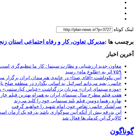
لینک کوتاه
برچسب ها :
مدیرکل تعاون، کار و رفاه اجتماعی استان زنج
آخرین اخبار
معاون جدید ارزشیابی و نظارت سینما : کار ما تنظیم‌گری است
۷۵۹ اثر به «طلوع ماه» رسید
آیین نکوداشت «آقای صدا» در خانه‌ی هنرمندان ایران برگزار می
خاتمی: بعید می‌دانم اسرائیل به آسانی بگذارد در منطقه صلح پای
«موزه سینمای ایران» میزبان بزرگداشت «عباس کیارستمی» م
هفت فیلم مطرح سال سینمای ایران به همراه بهترین فیلم خار
بهاره رهنما دومین فیلم بلند سینمایی خود را کلید می‌زند
سرلشکر حاتمی: تقاص خون امام شهید را خواهیم گرفت
این بدرقه بیش از آنکه آیین سوگواری باشد بدرقه یک آرمان اس
کالابرگ این کدملی‌ها فعال شد
گوناگون