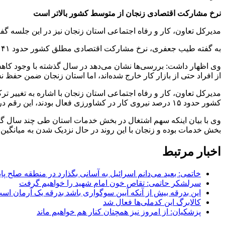
نرخ مشارکت اقتصادی زنجان از متوسط کشور بالاتر است
مدیرکل تعاون، کار و رفاه اجتماعی استان زنجان نیز در این جلسه گ
به گفته طیب جعفری، نرخ مشارکت اقتصادی مطلق کشور حدود ۴۱ تا ۴۲ درصد بوده درحالیکه این نرخ در استان زنجان در حدود دو درصد بالاتر از میانگین کشوری است.
وی اظهار داشت: بررسی‌ها نشان می‌دهد در سال گذشته با وجود کاه
از افراد حتی از بازار کار خارج شده‌اند، اما استان زنجان ضمن حفظ ن
مدیرکل تعاون، کار و رفاه اجتماعی استان زنجان با اشاره به تغییر 
کشور حدود ۱۵ درصد نیروی کار در کشاورزی فعال بودند، این رقم در زنجان به ۳۳ درصد رسید، اما در سال‌های اخیر و با اجرای سند توسعه استان، شاهد افزایش قابل توجه سهم بخش خدمات هستیم.
بخش خدمات بوده و زنجان با این روند در حال نزدیک شدن به میان
اخبار مرتبط
خاتمی: بعید می‌دانم اسرائیل به آسانی بگذارد در منطقه صلح پای
سرلشکر حاتمی: تقاص خون امام شهید را خواهیم گرفت
این بدرقه بیش از آنکه آیین سوگواری باشد بدرقه یک آرمان اس
کالابرگ این کدملی‌ها فعال شد
پزشکیان: از امروز نیز همچنان کنار هم خواهیم ماند