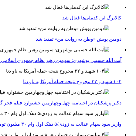
کالابرگ این کدملی‌ها فعال شد
دومین پویش «وطن به روایت من» تمدید شد
آیت الله حسینی بوشهری: سومین رهبر نظام جمهوری اسلامی ب
۱۰۴ شهید و ۳۲ مجروح نتیجه حمله آمریکا به ناو دنا
دکتر پزشکیان در اختتامیه چهل‌وچهارمین جشنواره فیلم فجر گفت
واریز سود سهام عدالت به زودی/۵ دهک اول وام ۳۰ میلیون تومانی می‌گیرند