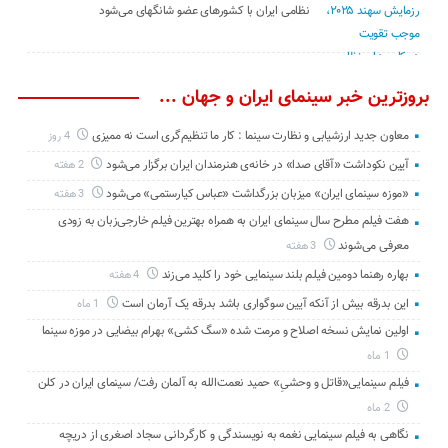
نظامی ایران با کشور‌های عضو شانگهای می‌شود
بروزترین خبر سینمای ایران و جهان ...
معاون جدید ارزشیابی و نظارت سینما : کار ما تنظیم‌گری است نه ممیزی
4 روز
آیین نکوداشت «آقای صدا» در خانه‌ی هنرمندان ایران برگزار می‌شود
2 هفته
«موزه سینمای ایران» میزبان بزرگداشت «عباس کیارستمی» می‌شود
3 هفته
هفت فیلم مطرح سال سینمای ایران به همراه بهترین فیلم خارجی‌زبان به زودی
معرفی می‌شوند
3 هفته
بهاره رهنما دومین فیلم بلند سینمایی خود را کلید می‌زند
4 هفته
این بدرقه بیش از آنکه آیین سوگواری باشد بدرقه یک آرمان است
1 ماه
اولین نمایش نسخه اصلاح و مرمت شده «سگ کشی» بهرام بیضایی در موزه سینما
1 ماه
فیلم سینمایی«قاتل و وحشیِ» حمید نعمت‌الله به آلمان رفت/ سینمای ایران در کلن
2 ماه
نگاهی به فیلم سینمایی نغمه به نویسندگی و کارگردانی سجاد اصغری از دریچه