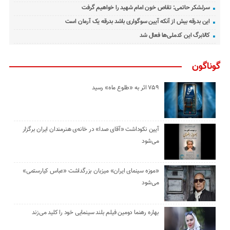
سرلشکر حاتمی: تقاص خون امام شهید را خواهیم گرفت
این بدرقه بیش از آنکه آیین سوگواری باشد بدرقه یک آرمان است
کالابرگ این کدملی‌ها فعال شد
گوناگون
۷۵۹ اثر به «طلوع ماه» رسید
آیین نکوداشت «آقای صدا» در خانه‌ی هنرمندان ایران برگزار
می‌شود
«موزه سینمای ایران» میزبان بزرگداشت «عباس کیارستمی»
می‌شود
بهاره رهنما دومین فیلم بلند سینمایی خود را کلید می‌زند