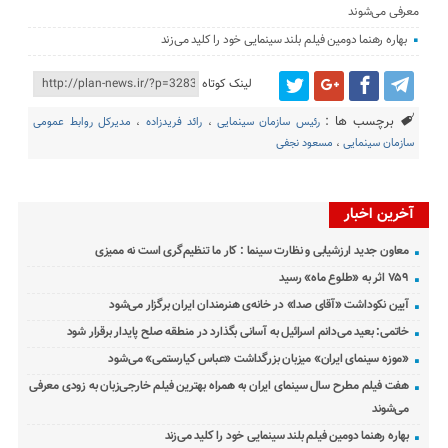
معرفی می‌شوند
بهاره رهنما دومین فیلم بلند سینمایی خود را کلید می‌زند
لینک کوتاه
برچسب ها :
رئیس سازمان سینمایی
،
رائد فریدزاده
،
مدیرکل روابط عمومی
سازمان سینمایی
،
مسعود نجفی
آخرین اخبار
معاون جدید ارزشیابی و نظارت سینما : کار ما تنظیم‌گری است نه ممیزی
۷۵۹ اثر به «طلوع ماه» رسید
آیین نکوداشت «آقای صدا» در خانه‌ی هنرمندان ایران برگزار می‌شود
خاتمی: بعید می‌دانم اسرائیل به آسانی بگذارد در منطقه صلح پایدار برقرار شود
«موزه سینمای ایران» میزبان بزرگداشت «عباس کیارستمی» می‌شود
هفت فیلم مطرح سال سینمای ایران به همراه بهترین فیلم خارجی‌زبان به زودی معرفی
می‌شوند
بهاره رهنما دومین فیلم بلند سینمایی خود را کلید می‌زند