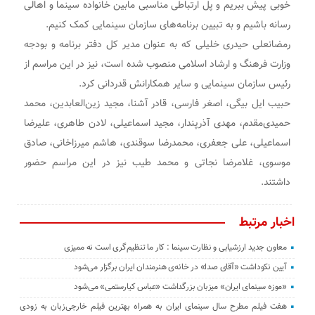
خوبی پیش ببریم و پل ارتباطی مناسبی مابین خانواده سینما و اهالی
رسانه باشیم و به تبیین برنامه‌های سازمان سینمایی کمک کنیم.
رمضانعلی حیدری خلیلی که به عنوان مدیر کل دفتر برنامه و بودجه
وزارت فرهنگ و ارشاد اسلامی منصوب شده است، نیز در این مراسم از
رئیس سازمان سینمایی و سایر همکارانش قدردانی کرد.
حبیب ایل بیگی، اصغر فارسی، قادر آشنا، مجید زین‌العابدین، محمد
حمیدی‌مقدم، مهدی آذرپندار، مجید اسماعیلی، لادن طاهری، علیرضا
اسماعیلی، علی جعفری، محمدرضا سوقندی، هاشم میرزاخانی، صادق
موسوی، غلامرضا نجاتی و محمد طیب نیز در این مراسم حضور
داشتند.
اخبار مرتبط
معاون جدید ارزشیابی و نظارت سینما : کار ما تنظیم‌گری است نه ممیزی
آیین نکوداشت «آقای صدا» در خانه‌ی هنرمندان ایران برگزار می‌شود
«موزه سینمای ایران» میزبان بزرگداشت «عباس کیارستمی» می‌شود
هفت فیلم مطرح سال سینمای ایران به همراه بهترین فیلم خارجی‌زبان به زودی