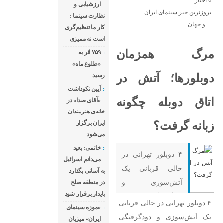
«
اخبار
ارزشیابی و
بروزترین خبر سینمای ایران
نظارت سینما :
و جهان ...
کار ما تنظیم‌گری
است نه ممیزی
مرگ همزمان
۷۵۹ اثر به
«طلوع ماه»
دوبلور‌ها؛ آتش در
رسید
آیین نکوداشت
اتاق دوبله چگونه
«آقای صدا» در
خانه‌ی هنرمندان
زبانه گرفت؟
ایران برگزار
می‌شود
خاتمی: بعید
۴ دوبلور تهرانی در
می‌دانم اسرائیل
حالی قربانی یک
به آسانی بگذارد
آتش‌سوزی و
در منطقه صلح
پایدار برقرار شود
دودگرفتگی شدند که
۴ دوبلور تهرانی در حالی قربانی
«موزه سینمای
سازمان آتش‌نشانی
یک آتش‌سوزی و دودگرفتگی
ایران» میزبان