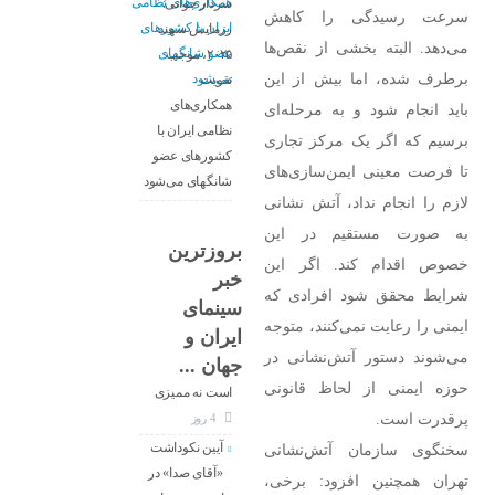
سردار جوانی:
سرعت رسیدگی را کاهش
رزمایش سهند
می‌دهد. البته بخشی از نقص‌ها
۲۰۲۵، موجب
برطرف شده، اما بیش از این
تقویت
همکاری‌های
باید انجام شود و به مرحله‌ای
نظامی ایران با
برسیم که اگر یک مرکز تجاری
کشور‌های عضو
تا فرصت معینی ایمن‌سازی‌های
شانگهای می‌شود
لازم را انجام نداد، آتش نشانی
به صورت مستقیم در این
بروزترین
خصوص اقدام کند. اگر این
خبر
معاون جدید
شرایط محقق شود افرادی که
سینمای
ارزشیابی و
ایمنی را رعایت نمی‌کنند، متوجه
ایران و
نظارت سینما :
می‌شوند دستور آتش‌نشانی در
جهان ...
کار ما تنظیم‌گری
حوزه ایمنی از لحاظ قانونی
است نه ممیزی
پرقدرت است.
4 روز
آیین نکوداشت
سخنگوی سازمان آتش‌نشانی
«آقای صدا» در
تهران همچنین افزود: برخی،