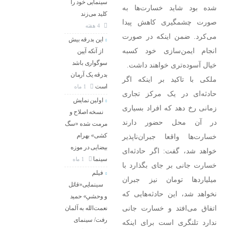
سینمایی خود را
شده بود شاید خسارت‌ها به
کلید می‌زند
صورت چشمگیری کاهش پیدا
4 هفته
می‌کرد. ضمن اینکه در صورت
این بدرقه بیش
انجام ایمن‌سازی خود کسبه
از آنکه آیین
سوگواری باشد
خیال آسوده‌تری خواهند داشت.
بدرقه یک آرمان
ملکی با تاکید بر اینکه اگر
است
1 ماه
حادثه‌ای در یک مرکز تجاری
اولین نمایش
زمانی رخ دهد که افراد بسیاری
نسخه اصلاح و
در آن محل حضور دارند
مرمت شده «سگ
کشی» بهرام
خسارت‌ها واقعا جبران‌ناپذیر
بیضایی در موزه
خواهد شد، گفت: اگر حادثه‌ای
سینما
1 ماه
خسارت جانی بر جای بگذارد با
فیلم
میلیارد‌ها تومان نیز جبران
سینمایی«قاتل
نخواهد شد، این حادثه‌هایی که
و وحشیِ» حمید
اتفاق می‌افتد و خسارت جانی
نعمت‌الله به آلمان
رفت/ سینمای
ندارد تلنگری است برای اینکه