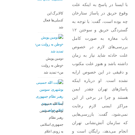
با ایسنا در پاسخ به اینکه علت
وقوع حریق در پاساژ ستارخان
کالابرگ این
کدملی‌ها فعال
چه بوده است، گفت: با توجه به
شد
گستردگی حریق و سوختن ۱۲
باب مغازه به صورت کامل
بررسی‌های لازم در خصوص
علت حادثه شاید نیاز به زمان
دومین پویش
داشته باشد و هنوز علت مکتوب
«وطن به روایت
و دقیقی در این خصوص ارایه
من» تمدید شد
نشده است. او درباره اینکه
پاساژ‌های تهران چقدر ایمن
هستند و چرا در برخی از این
آیت الله حسینی
مراکز ایمنی لازم رعایت
بوشهری: سومین
نمی‌شود، گفت: بازرسی‌هایی
رهبر نظام
که سازمان آتش‌نشانی تهران
جمهوری اسلامی
انجام می‌دهد، رایگان است و
به زودی اعلام