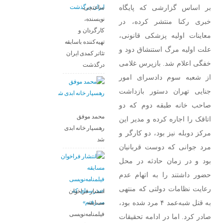
بر اساس گزارشی که پایگاه
ساعتچی،
نویسنده،
خبری رکنا منتشر کرده، در
کارگردان و
معاینات اولیه پزشکی قانونی،
تهیه‌کننده باسابقه
علت اولیه مرگ استنشاق دود و
تئاتر کمدی ایران
خفگی اعلام شد. بازپرس غلامی
درگذشت
از شعبه سوم دادسرای امور
جنایی تهران دستور بازداشت
صاحب خانه طبقه دوم که دو
محمد موفق
اتاقک را اجاره کرده و مدیر این
رهسپار خانه ابدی
مرکز دوبله نیز بود، دو کارگر و
شد
مرد جوانی که دوست قربانیان
بود و در زمان حادثه در محل
حضور داشتند را به اتهام عدم
رعایت نظامات دولتی که منتهی
انتشار فراخوان
به قتل شبه‌عمد ۴ مرد شده بود،
مسابقه
فیلمنامه‌نویسی
صادر کرد. اما در ادامه تحقیقات