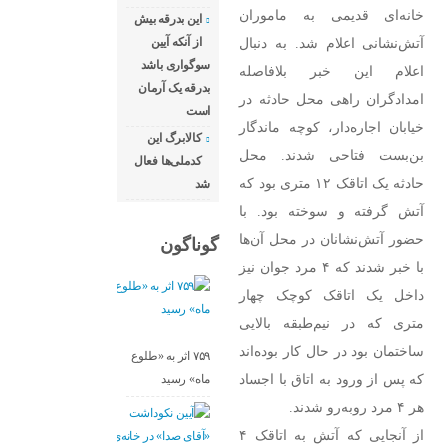
خانه‌ای قدیمی به ماموران
این بدرقه بیش
آتش‌نشانی اعلام شد. به دنبال
از آنکه آیین
سوگواری باشد
اعلام این خبر بلافاصله
بدرقه یک آرمان
امدادگران راهی محل حادثه در
است
خیابان اجاره‌دار، کوچه ماندگار
کالابرگ این
بن‌بست فتاحی شدند. محل
کدملی‌ها فعال
حادثه یک اتاقک ۱۲ متری بود که
شد
آتش گرفته و سوخته بود. با
حضور آتش‌نشانان در محل آن‌ها
گوناگون
با خبر شدند که ۴ مرد جوان نیز
داخل یک اتاقک کوچک چهار
متری که در نیم‌طبقه بالایی
ساختمان بود در حال کار بوده‌اند
۷۵۹ اثر به «طلوع
که پس از ورود به اتاق با اجساد
ماه» رسید
هر ۴ مرد روبه‌رو شدند.
از آنجایی که آتش به اتاقک ۴