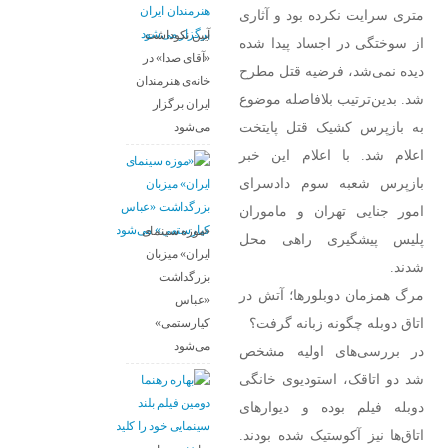
متری سرایت نکرده بود و آثاری
آیین نکوداشت
از سوختگی در اجساد پیدا شده
«آقای صدا» در
دیده نمی‌شد، فرضیه قتل مطرح
خانه‌ی هنرمندان
شد. بدین‌ترتیب بلافاصله موضوع
ایران برگزار
به بازپرس کشیک قتل پایتخت
می‌شود
اعلام شد. با اعلام این خبر
بازپرس شعبه سوم دادسرای
امور جنایی تهران و ماموران
«موزه سینمای
پلیس پیشگیری راهی محل
ایران» میزبان
شدند.
بزرگداشت
مرگ همزمان دوبلور‌ها؛ آتش در
«عباس
اتاق دوبله چگونه زبانه گرفت؟
کیارستمی»
می‌شود
در بررسی‌های اولیه مشخص
شد دو اتاقک، استودیوی خانگی
دوبله فیلم بوده و دیوار‌های
اتاق‌ها نیز آکوستیک شده بودند.