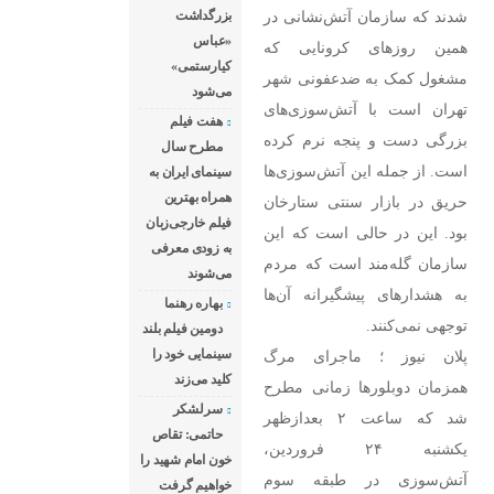
در همین روز‌های
شدند که سازمان آتش‌نشانی در
بزرگداشت
کرونایی که مشغول
«عباس
همین روز‌های کرونایی که
کمک به ضدعفونی
کیارستمی»
مشغول کمک به ضدعفونی شهر
می‌شود
شهر تهران است با
تهران است با آتش‌سوزی‌های
هفت فیلم
آتش‌سوزی‌های
بزرگی دست و پنجه نرم کرده
مطرح سال
بزرگی دست و پنجه
است. از جمله این آتش‌سوزی‌ها
سینمای ایران به
نرم کرده است. از
همراه بهترین
حریق در بازار سنتی ستارخان
جمله این
فیلم خارجی‌زبان
بود. این در حالی است که این
آتش‌سوزی‌ها حریق
به زودی معرفی
سازمان گله‌مند است که مردم
می‌شوند
در بازار سنتی
به هشدار‌های پیشگیرانه آن‌ها
بهاره رهنما
ستارخان بود. این در
توجهی نمی‌کنند.
دومین فیلم بلند
حالی است که این
سینمایی خود را
پلان نیوز ؛ ماجرای مرگ
سازمان گله‌مند
کلید می‌زند
همزمان دوبلور‌ها زمانی مطرح
است که
سرلشکر
شد که ساعت ۲ بعدازظهر
حاتمی: تقاص
یکشنبه ۲۴ فروردین،
خون امام شهید را
آتش‌سوزی در طبقه سوم
خواهیم گرفت