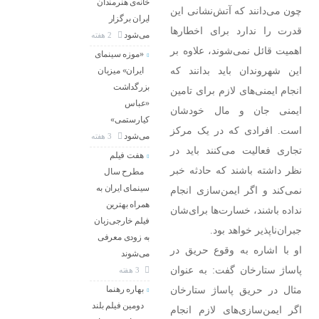
خانه‌ی هنرمندان
چون می‌دانند که آتش‌نشانی این
ایران برگزار
قدرت را ندارد برای اخطار‌ها
می‌شود
2 هفته
اهمیت قائل نمی‌شوند، علاوه بر
«موزه سینمای
این شهروندان باید بدانند که
ایران» میزبان
بزرگداشت
انجام ایمنی‌های لازم برای تامین
«عباس
ایمنی جان و مال خودشان
کیارستمی»
است. افرادی که در یک مرکز
می‌شود
3 هفته
تجاری فعالیت می‌کنند باید در
هفت فیلم
نظر داشته باشند که حادثه خبر
مطرح سال
سینمای ایران به
نمی‌کند و اگر ایمن‌سازی انجام
همراه بهترین
نداده باشند، خسارت‌ها برای‌شان
فیلم خارجی‌زبان
جبران‌ناپذیر خواهد بود.
به زودی معرفی
او با اشاره به وقوع حریق در
می‌شوند
پاساژ ستارخان گفت: به عنوان
3 هفته
مثال در حریق پاساژ ستارخان
بهاره رهنما
دومین فیلم بلند
اگر ایمن‌سازی‌های لازم انجام