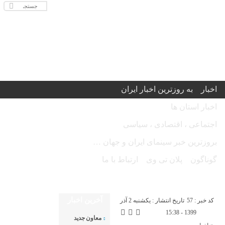
اخبار
به روزترین اخبار ایران
اخبار استان ها
اجتماعی ، اقتصادی ، سیاسی
بروزترین خبر سینمای ایران و جهان …
گوناگون
پلان تی وی
ارتباط با ما
امروز شنبه ۱۷ مرداد ۱۴۰۵ - Saturday 8 August 2026
آخرین اخبار
کد خبر : 57
تاریخ انتشار : یکشنبه 2 آذر
1399 - 15:38
معاون جدید