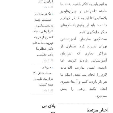
ایران در کلن
بدانیم باید به فکر باشیم. همه ما
2 ماه
حادثه دلخراش و جبران‌ناپذیر
نگاهی به فیلم
پلاسکو را تا ابد به خاطر خواهیم
سینمایی نغمه
داشت، باید از وقوع پلاسکو‌های
به نویسندگی و
کارگردانی سجاد
دیگر جلوگیری کنیم.
اصغری از دریچه
سخنگوی سازمان آتش‌نشانی
نوروسینما به قلم
تهران تصریح کرد: بسیاری از
دکتر عبدالرضا
مراکز تجاری که سازمان
ناصر مقدسی
آتش‌نشانی بازدید کرده، اما
2 ماه
تاییدیه ایمنی ندارند، اقدامات
میزبانی
سینماها از ۳۰۰
لازم را انجام نمی‌دهند، اینکه ما
هزار مخاطب در
هر بار بازدید کنیم و آن‌ها تغییری
هفته گذشته
ایجاد نکنند راهی را پیش
2 ماه
نمی‌برد.
پلان تی
اخبار مرتبط
وی