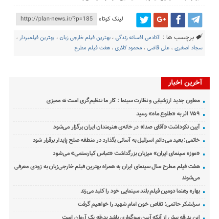
لینک کوتاه
برچسب ها :
آکادمی افسانه زندگی
،
بهترین فیلم خارجی زبان
،
بهترین فیلمبردار
،
سجاد اصغری
،
علی قاضی
،
محمود کلاری
،
هفت فیلم مطرح
آخرین اخبار
معاون جدید ارزشیابی و نظارت سینما : کار ما تنظیم‌گری است نه ممیزی
۷۵۹ اثر به «طلوع ماه» رسید
آیین نکوداشت «آقای صدا» در خانه‌ی هنرمندان ایران برگزار می‌شود
خاتمی: بعید می‌دانم اسرائیل به آسانی بگذارد در منطقه صلح پایدار برقرار شود
«موزه سینمای ایران» میزبان بزرگداشت «عباس کیارستمی» می‌شود
هفت فیلم مطرح سال سینمای ایران به همراه بهترین فیلم خارجی‌زبان به زودی معرفی
می‌شوند
بهاره رهنما دومین فیلم بلند سینمایی خود را کلید می‌زند
سرلشکر حاتمی: تقاص خون امام شهید را خواهیم گرفت
این بدرقه بیش از آنکه آیین سوگواری باشد بدرقه یک آرمان است