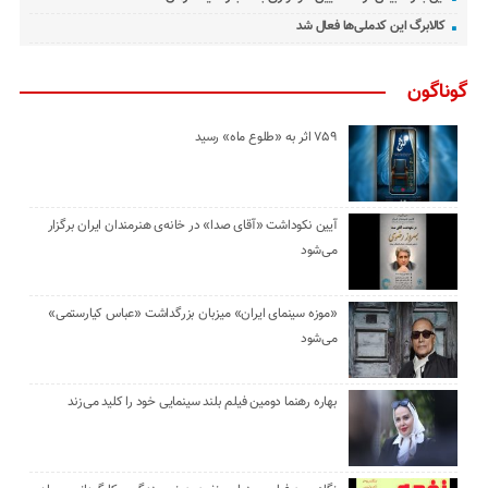
کالابرگ این کدملی‌ها فعال شد
گوناگون
۷۵۹ اثر به «طلوع ماه» رسید
آیین نکوداشت «آقای صدا» در خانه‌ی هنرمندان ایران برگزار
می‌شود
«موزه سینمای ایران» میزبان بزرگداشت «عباس کیارستمی»
می‌شود
بهاره رهنما دومین فیلم بلند سینمایی خود را کلید می‌زند