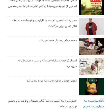
نگاهی به فیلم سینمایی نغمه به نویسندگی و کارگردانی سجاد
اصغری از دریچه نوروسینما به قلم دکتر عبدالرضا ناصر مقدسی
حمیدرضا ساعتچی، نویسنده، کارگردان و تهیه‌کننده باسابقه
تئاتر کمدی ایران درگذشت
محمد موفق رهسپار خانه ابدی شد
انتشار فراخوان مسابقه فیلمنامه‌نویسی «مدرسه‌ای که
می‌رفتم»
دومین پویش «وطن به روایت من» تمدید شد
«نیم‌شب» سه میلیاردی شد/ فیلم مهدویان پرفروش‌ترین فیلم
نوروزی سینماها