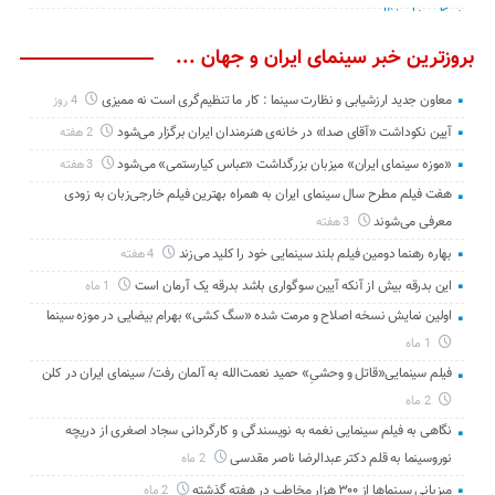
بروزترین خبر سینمای ایران و جهان ...
معاون جدید ارزشیابی و نظارت سینما : کار ما تنظیم‌گری است نه ممیزی
4 روز
آیین نکوداشت «آقای صدا» در خانه‌ی هنرمندان ایران برگزار می‌شود
2 هفته
«موزه سینمای ایران» میزبان بزرگداشت «عباس کیارستمی» می‌شود
3 هفته
هفت فیلم مطرح سال سینمای ایران به همراه بهترین فیلم خارجی‌زبان به زودی
معرفی می‌شوند
3 هفته
بهاره رهنما دومین فیلم بلند سینمایی خود را کلید می‌زند
4 هفته
این بدرقه بیش از آنکه آیین سوگواری باشد بدرقه یک آرمان است
1 ماه
اولین نمایش نسخه اصلاح و مرمت شده «سگ کشی» بهرام بیضایی در موزه سینما
1 ماه
فیلم سینمایی«قاتل و وحشیِ» حمید نعمت‌الله به آلمان رفت/ سینمای ایران در کلن
2 ماه
نگاهی به فیلم سینمایی نغمه به نویسندگی و کارگردانی سجاد اصغری از دریچه
نوروسینما به قلم دکتر عبدالرضا ناصر مقدسی
2 ماه
میزبانی سینماها از ۳۰۰ هزار مخاطب در هفته گذشته
2 ماه