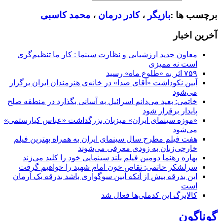
برچسب ها :
بازیگر
،
کادر درمان
،
محمد کاسبی
آخرین اخبار
معاون جدید ارزشیابی و نظارت سینما : کار ما تنظیم‌گری
است نه ممیزی
۷۵۹ اثر به «طلوع ماه» رسید
آیین نکوداشت «آقای صدا» در خانه‌ی هنرمندان ایران برگزار
می‌شود
خاتمی: بعید می‌دانم اسرائیل به آسانی بگذارد در منطقه صلح
پایدار برقرار شود
«موزه سینمای ایران» میزبان بزرگداشت «عباس کیارستمی»
می‌شود
هفت فیلم مطرح سال سینمای ایران به همراه بهترین فیلم
خارجی‌زبان به زودی معرفی می‌شوند
بهاره رهنما دومین فیلم بلند سینمایی خود را کلید می‌زند
سرلشکر حاتمی: تقاص خون امام شهید را خواهیم گرفت
این بدرقه بیش از آنکه آیین سوگواری باشد بدرقه یک آرمان
است
کالابرگ این کدملی‌ها فعال شد
گوناگون